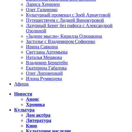
Лариса Хенинен
Олег Гальченко
Культурный променад с Зоей Арнаутовой
Путешествуем с Лидией Винокуровой
Лазурный Берег без пафоса с Александрой
Озолиной
«Задние мысли» Кирилла Олюшкина
Застолье с Владимиром Софиенко
Ирина Савкина
Светлана Артемьева
Наталья Мешкова
Владимир Берштейн
Екатерина Габалова
Олег Липовецкий
Илона Румянцева
Афиша
Новости
Анонс
Хроника
Культура
Дом актёра
Литература
Кино
Культурное наследие