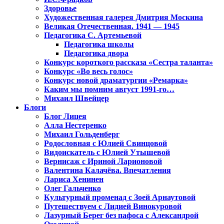
Здоровье
Художественная галерея Дмитрия Москина
Великая Отечественная. 1941 — 1945
Педагогика С. Артемьевой
Педагогика школы
Педагогика двора
Конкурс короткого рассказа «Сестра таланта»
Конкурс «Во весь голос»
Конкурс новой драматургии «Ремарка»
Каким мы помним август 1991-го…
Михаил Швейцер
Блоги
Блог Лицея
Алла Нестеренко
Михаил Гольденберг
Родословная с Юлией Свинцовой
Видоискатель с Юлией Утышевой
Вернисаж с Ириной Ларионовой
Валентина Калачёва. Впечатления
Лариса Хенинен
Олег Гальченко
Культурный променад с Зоей Арнаутовой
Путешествуем с Лидией Винокуровой
Лазурный Берег без пафоса с Александрой