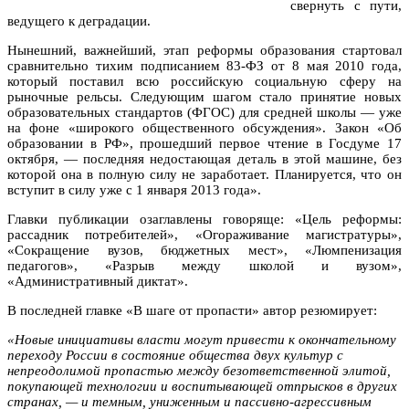
свернуть с пути,
ведущего к деградации.
Нынешний, важнейший, этап реформы образования стартовал
сравнительно тихим подписанием 83-ФЗ от 8 мая 2010 года,
который поставил всю российскую социальную сферу на
рыночные рельсы. Следующим шагом стало принятие новых
образовательных стандартов (ФГОС) для средней школы — уже
на фоне «широкого общественного обсуждения». Закон «Об
образовании в РФ», прошедший первое чтение в Госдуме 17
октября, — последняя недостающая деталь в этой машине, без
которой она в полную силу не заработает. Планируется, что он
вступит в силу уже с 1 января 2013 года».
Главки публикации озаглавлены говоряще: «Цель реформы:
рассадник потребителей», «Огораживание магистратуры»,
«Сокращение вузов, бюджетных мест», «Люмпенизация
педагогов», «Разрыв между школой и вузом»,
«Административный диктат».
В последней главке «В шаге от пропасти» автор резюмирует:
«Новые инициативы власти могут привести к окончательному
переходу России в состояние общества двух культур с
непреодолимой пропастью между безответственной элитой,
покупающей технологии и воспитывающей отпрысков в других
странах, — и темным, униженным и пассивно-агрессивным