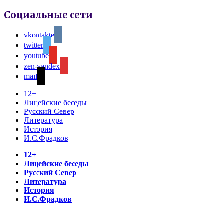
Социальные сети
vkontakte
twitter
youtube
zen-yandex
mail
12+
Лицейские беседы
Русский Север
Литература
История
И.С.Фрадков
12+
Лицейские беседы
Русский Север
Литература
История
И.С.Фрадков