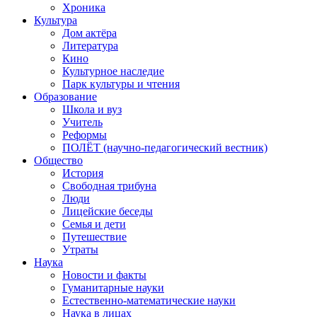
Хроника
Культура
Дом актёра
Литература
Кино
Культурное наследие
Парк культуры и чтения
Образование
Школа и вуз
Учитель
Реформы
ПОЛЁТ (научно-педагогический вестник)
Общество
История
Свободная трибуна
Люди
Лицейские беседы
Семья и дети
Путешествие
Утраты
Наука
Новости и факты
Гуманитарные науки
Естественно-математические науки
Наука в лицах