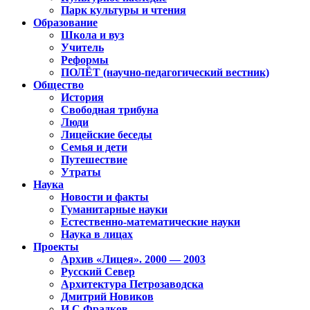
Парк культуры и чтения
Образование
Школа и вуз
Учитель
Реформы
ПОЛЁТ (научно-педагогический вестник)
Общество
История
Свободная трибуна
Люди
Лицейские беседы
Семья и дети
Путешествие
Утраты
Наука
Новости и факты
Гуманитарные науки
Естественно-математические науки
Наука в лицах
Проекты
Архив «Лицея». 2000 — 2003
Русский Север
Архитектура Петрозаводска
Дмитрий Новиков
И.С.Фрадков