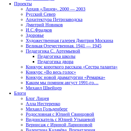
Проекты
Архив «Лицея». 2000 — 2003
Русский Север
Архитектура Петрозаводска
Дмитрий Новиков
И.С.Фрадков
Здоровье
Художественная галерея Дмитрия Москина
Великая Отечественная. 1941 — 1945
Педагогика С. Артемьевой
Педагогика школы
Педагогика двора
Конкурс короткого рассказа «Сестра таланта»
Конкурс «Во весь голос»
Конкурс новой драматургии «Ремарка»
Каким мы помним август 1991-го…
Михаил Швейцер
Блоги
Блог Лицея
Алла Нестеренко
Михаил Гольденберг
Родословная с Юлией Свинцовой
Видоискатель с Юлией Утышевой
Вернисаж с Ириной Ларионовой
Валентина Калачёва. Впечатления