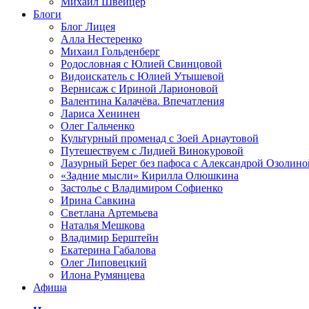
Михаил Швейцер
Блоги
Блог Лицея
Алла Нестеренко
Михаил Гольденберг
Родословная с Юлией Свинцовой
Видоискатель с Юлией Утышевой
Вернисаж с Ириной Ларионовой
Валентина Калачёва. Впечатления
Лариса Хенинен
Олег Гальченко
Культурный променад с Зоей Арнаутовой
Путешествуем с Лидией Винокуровой
Лазурный Берег без пафоса с Александрой Озолино
«Задние мысли» Кирилла Олюшкина
Застолье с Владимиром Софиенко
Ирина Савкина
Светлана Артемьева
Наталья Мешкова
Владимир Берштейн
Екатерина Габалова
Олег Липовецкий
Илона Румянцева
Афиша