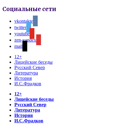
Социальные сети
vkontakte
twitter
youtube
zen-yandex
mail
12+
Лицейские беседы
Русский Север
Литература
История
И.С.Фрадков
12+
Лицейские беседы
Русский Север
Литература
История
И.С.Фрадков