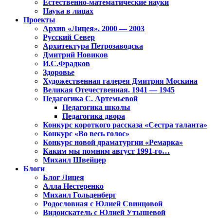
Естественно-математические науки
Наука в лицах
Проекты
Архив «Лицея». 2000 — 2003
Русский Север
Архитектура Петрозаводска
Дмитрий Новиков
И.С.Фрадков
Здоровье
Художественная галерея Дмитрия Москина
Великая Отечественная. 1941 — 1945
Педагогика С. Артемьевой
Педагогика школы
Педагогика двора
Конкурс короткого рассказа «Сестра таланта»
Конкурс «Во весь голос»
Конкурс новой драматургии «Ремарка»
Каким мы помним август 1991-го…
Михаил Швейцер
Блоги
Блог Лицея
Алла Нестеренко
Михаил Гольденберг
Родословная с Юлией Свинцовой
Видоискатель с Юлией Утышевой