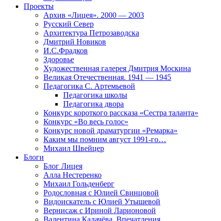
Проекты
Архив «Лицея». 2000 — 2003
Русский Север
Архитектура Петрозаводска
Дмитрий Новиков
И.С.Фрадков
Здоровье
Художественная галерея Дмитрия Москина
Великая Отечественная. 1941 — 1945
Педагогика С. Артемьевой
Педагогика школы
Педагогика двора
Конкурс короткого рассказа «Сестра таланта»
Конкурс «Во весь голос»
Конкурс новой драматургии «Ремарка»
Каким мы помним август 1991-го…
Михаил Швейцер
Блоги
Блог Лицея
Алла Нестеренко
Михаил Гольденберг
Родословная с Юлией Свинцовой
Видоискатель с Юлией Утышевой
Вернисаж с Ириной Ларионовой
Валентина Калачёва. Впечатления