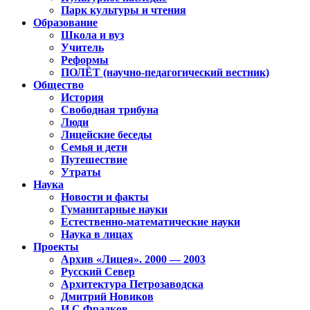
Парк культуры и чтения
Образование
Школа и вуз
Учитель
Реформы
ПОЛЁТ (научно-педагогический вестник)
Общество
История
Свободная трибуна
Люди
Лицейские беседы
Семья и дети
Путешествие
Утраты
Наука
Новости и факты
Гуманитарные науки
Естественно-математические науки
Наука в лицах
Проекты
Архив «Лицея». 2000 — 2003
Русский Север
Архитектура Петрозаводска
Дмитрий Новиков
И.С.Фрадков