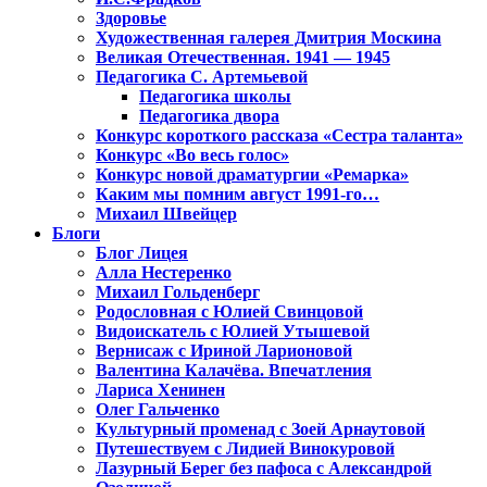
Здоровье
Художественная галерея Дмитрия Москина
Великая Отечественная. 1941 — 1945
Педагогика С. Артемьевой
Педагогика школы
Педагогика двора
Конкурс короткого рассказа «Сестра таланта»
Конкурс «Во весь голос»
Конкурс новой драматургии «Ремарка»
Каким мы помним август 1991-го…
Михаил Швейцер
Блоги
Блог Лицея
Алла Нестеренко
Михаил Гольденберг
Родословная с Юлией Свинцовой
Видоискатель с Юлией Утышевой
Вернисаж с Ириной Ларионовой
Валентина Калачёва. Впечатления
Лариса Хенинен
Олег Гальченко
Культурный променад с Зоей Арнаутовой
Путешествуем с Лидией Винокуровой
Лазурный Берег без пафоса с Александрой