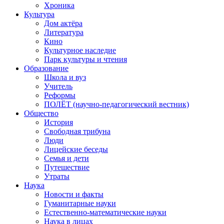
Хроника
Культура
Дом актёра
Литература
Кино
Культурное наследие
Парк культуры и чтения
Образование
Школа и вуз
Учитель
Реформы
ПОЛЁТ (научно-педагогический вестник)
Общество
История
Свободная трибуна
Люди
Лицейские беседы
Семья и дети
Путешествие
Утраты
Наука
Новости и факты
Гуманитарные науки
Естественно-математические науки
Наука в лицах