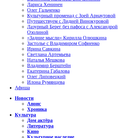
Лариса Хенинен
Олег Гальченко
Культурный променад с Зоей Арнаутовой
Путешествуем с Лидией Винокуровой
Лазурный Берег без пафоса с Александрой
Озолиной
«Задние мысли» Кирилла Олюшкина
Застолье с Владимиром Софиенко
Ирина Савкина
Светлана Артемьева
Наталья Мешкова
Владимир Берштейн
Екатерина Габалова
Олег Липовецкий
Илона Румянцева
Афиша
Новости
Анонс
Хроника
Культура
Дом актёра
Литература
Кино
Культурное наследие