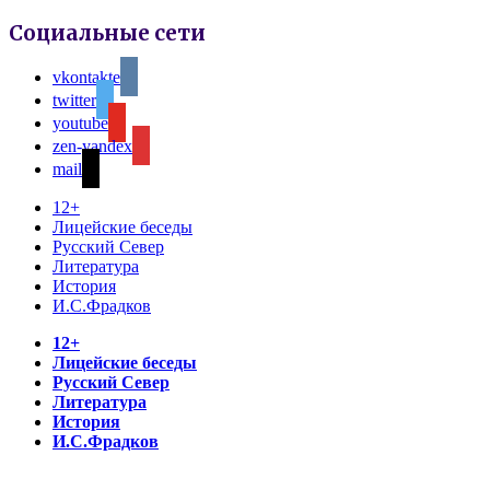
Социальные сети
vkontakte
twitter
youtube
zen-yandex
mail
12+
Лицейские беседы
Русский Север
Литература
История
И.С.Фрадков
12+
Лицейские беседы
Русский Север
Литература
История
И.С.Фрадков