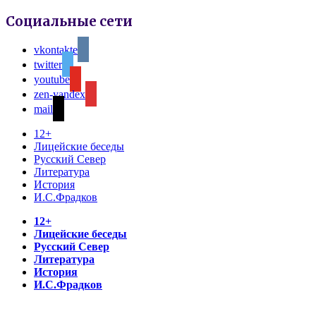
Социальные сети
vkontakte
twitter
youtube
zen-yandex
mail
12+
Лицейские беседы
Русский Север
Литература
История
И.С.Фрадков
12+
Лицейские беседы
Русский Север
Литература
История
И.С.Фрадков