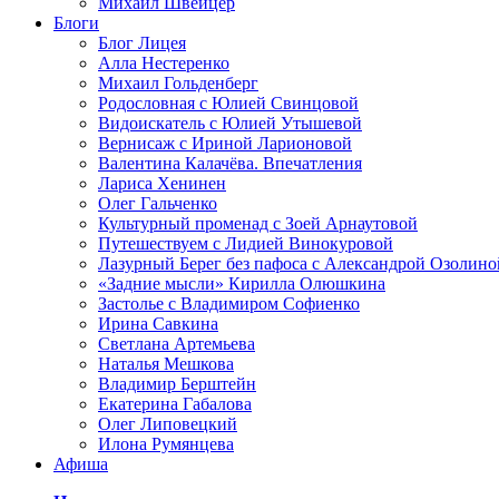
Михаил Швейцер
Блоги
Блог Лицея
Алла Нестеренко
Михаил Гольденберг
Родословная с Юлией Свинцовой
Видоискатель с Юлией Утышевой
Вернисаж с Ириной Ларионовой
Валентина Калачёва. Впечатления
Лариса Хенинен
Олег Гальченко
Культурный променад с Зоей Арнаутовой
Путешествуем с Лидией Винокуровой
Лазурный Берег без пафоса с Александрой Озолино
«Задние мысли» Кирилла Олюшкина
Застолье с Владимиром Софиенко
Ирина Савкина
Светлана Артемьева
Наталья Мешкова
Владимир Берштейн
Екатерина Габалова
Олег Липовецкий
Илона Румянцева
Афиша