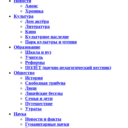
Новости
Анонс
Хроника
Культура
Дом актёра
Литература
Кино
Культурное наследие
Парк культуры и чтения
Образование
Школа и вуз
Учитель
Реформы
ПОЛЁТ (научно-педагогический вестник)
Общество
История
Свободная трибуна
Люди
Лицейские беседы
Семья и дети
Путешествие
Утраты
Наука
Новости и факты
Гуманитарные науки