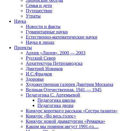
Лицейские беседы
Семья и дети
Путешествие
Утраты
Наука
Новости и факты
Гуманитарные науки
Естественно-математические науки
Наука в лицах
Проекты
Архив «Лицея». 2000 — 2003
Русский Север
Архитектура Петрозаводска
Дмитрий Новиков
И.С.Фрадков
Здоровье
Художественная галерея Дмитрия Москина
Великая Отечественная. 1941 — 1945
Педагогика С. Артемьевой
Педагогика школы
Педагогика двора
Конкурс короткого рассказа «Сестра таланта»
Конкурс «Во весь голос»
Конкурс новой драматургии «Ремарка»
Каким мы помним август 1991-го…