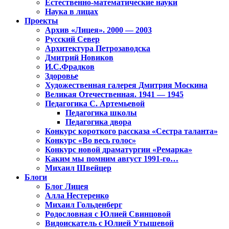
Естественно-математические науки
Наука в лицах
Проекты
Архив «Лицея». 2000 — 2003
Русский Север
Архитектура Петрозаводска
Дмитрий Новиков
И.С.Фрадков
Здоровье
Художественная галерея Дмитрия Москина
Великая Отечественная. 1941 — 1945
Педагогика С. Артемьевой
Педагогика школы
Педагогика двора
Конкурс короткого рассказа «Сестра таланта»
Конкурс «Во весь голос»
Конкурс новой драматургии «Ремарка»
Каким мы помним август 1991-го…
Михаил Швейцер
Блоги
Блог Лицея
Алла Нестеренко
Михаил Гольденберг
Родословная с Юлией Свинцовой
Видоискатель с Юлией Утышевой