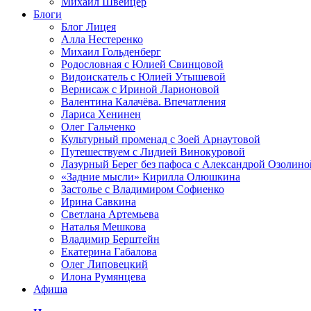
Михаил Швейцер
Блоги
Блог Лицея
Алла Нестеренко
Михаил Гольденберг
Родословная с Юлией Свинцовой
Видоискатель с Юлией Утышевой
Вернисаж с Ириной Ларионовой
Валентина Калачёва. Впечатления
Лариса Хенинен
Олег Гальченко
Культурный променад с Зоей Арнаутовой
Путешествуем с Лидией Винокуровой
Лазурный Берег без пафоса с Александрой Озолино
«Задние мысли» Кирилла Олюшкина
Застолье с Владимиром Софиенко
Ирина Савкина
Светлана Артемьева
Наталья Мешкова
Владимир Берштейн
Екатерина Габалова
Олег Липовецкий
Илона Румянцева
Афиша