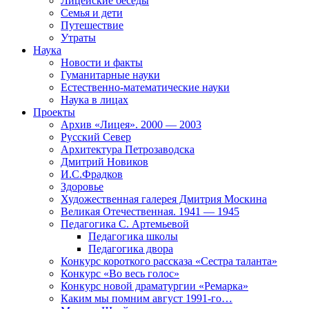
Лицейские беседы
Семья и дети
Путешествие
Утраты
Наука
Новости и факты
Гуманитарные науки
Естественно-математические науки
Наука в лицах
Проекты
Архив «Лицея». 2000 — 2003
Русский Север
Архитектура Петрозаводска
Дмитрий Новиков
И.С.Фрадков
Здоровье
Художественная галерея Дмитрия Москина
Великая Отечественная. 1941 — 1945
Педагогика С. Артемьевой
Педагогика школы
Педагогика двора
Конкурс короткого рассказа «Сестра таланта»
Конкурс «Во весь голос»
Конкурс новой драматургии «Ремарка»
Каким мы помним август 1991-го…