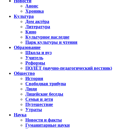
Новости
Анонс
Хроника
Культура
Дом актёра
Литература
Кино
Культурное наследие
Парк культуры и чтения
Образование
Школа и вуз
Учитель
Реформы
ПОЛЁТ (научно-педагогический вестник)
Общество
История
Свободная трибуна
Люди
Лицейские беседы
Семья и дети
Путешествие
Утраты
Наука
Новости и факты
Гуманитарные науки