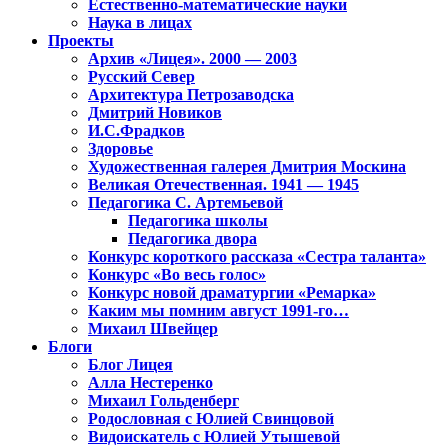
Естественно-математические науки
Наука в лицах
Проекты
Архив «Лицея». 2000 — 2003
Русский Север
Архитектура Петрозаводска
Дмитрий Новиков
И.С.Фрадков
Здоровье
Художественная галерея Дмитрия Москина
Великая Отечественная. 1941 — 1945
Педагогика С. Артемьевой
Педагогика школы
Педагогика двора
Конкурс короткого рассказа «Сестра таланта»
Конкурс «Во весь голос»
Конкурс новой драматургии «Ремарка»
Каким мы помним август 1991-го…
Михаил Швейцер
Блоги
Блог Лицея
Алла Нестеренко
Михаил Гольденберг
Родословная с Юлией Свинцовой
Видоискатель с Юлией Утышевой