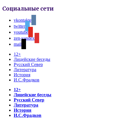
Социальные сети
vkontakte
twitter
youtube
zen-yandex
mail
12+
Лицейские беседы
Русский Север
Литература
История
И.С.Фрадков
12+
Лицейские беседы
Русский Север
Литература
История
И.С.Фрадков