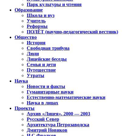
Парк культуры и чтения
Образование
Школа и вуз
Учитель
Реформы
ПОЛЁТ (научно-педагогический вестник)
Общество
История
Свободная трибуна
Люди
Лицейские беседы
Семья и дети
Путешествие
Утраты
Наука
Новости и факты
Гуманитарные науки
Естественно-математические науки
Наука в лицах
Проекты
Архив «Лицея». 2000 — 2003
Русский Север
Архитектура Петрозаводска
Дмитрий Новиков
И.С.Фрадков