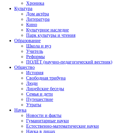
Хроника
Культура
Дом актёра
Литература
Кино
Культурное наследие
Парк культуры и чтения
Образование
Школа и вуз
Учитель
Реформы
ПОЛЁТ (научно-педагогический вестник)
Общество
История
Свободная трибуна
Люди
Лицейские беседы
Семья и дети
Путешествие
Утраты
Наука
Новости и факты
Гуманитарные науки
Естественно-математические науки
Наука в лицах