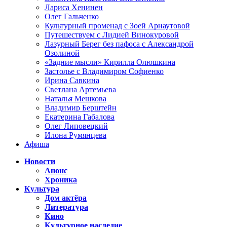
Лариса Хенинен
Олег Гальченко
Культурный променад с Зоей Арнаутовой
Путешествуем с Лидией Винокуровой
Лазурный Берег без пафоса с Александрой
Озолиной
«Задние мысли» Кирилла Олюшкина
Застолье с Владимиром Софиенко
Ирина Савкина
Светлана Артемьева
Наталья Мешкова
Владимир Берштейн
Екатерина Габалова
Олег Липовецкий
Илона Румянцева
Афиша
Новости
Анонс
Хроника
Культура
Дом актёра
Литература
Кино
Культурное наследие