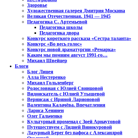
Здоровье
Художественная галерея Дмитрия Москина
Великая Отечественная. 1941 — 1945
Педагогика С. Артемьевой
Педагогика школы
Педагогика двора
Конкурс короткого рассказа «Сестра таланта»
Конкурс «Во весь голос»
Конкурс новой драматургии «Ремарка»
Каким мы помним август 1991-го…
Михаил Швейцер
Блоги
Блог Лицея
Алла Нестеренко
Михаил Гольденберг
Родословная с Юлией Свинцовой
Видоискатель с Юлией Утышевой
Вернисаж с Ириной Ларионовой
Валентина Калачёва. Впечатления
Лариса Хенинен
Олег Гальченко
Культурный променад с Зоей Арнаутовой
Путешествуем с Лидией Винокуровой
Лазурный Берег без пафоса с Александрой