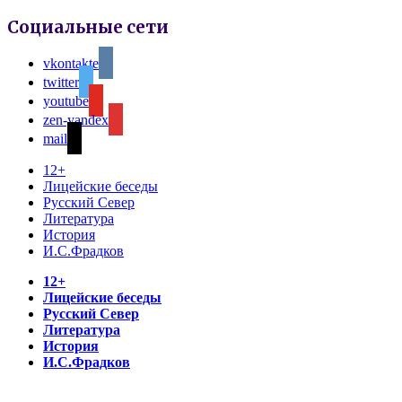
Социальные сети
vkontakte
twitter
youtube
zen-yandex
mail
12+
Лицейские беседы
Русский Север
Литература
История
И.С.Фрадков
12+
Лицейские беседы
Русский Север
Литература
История
И.С.Фрадков