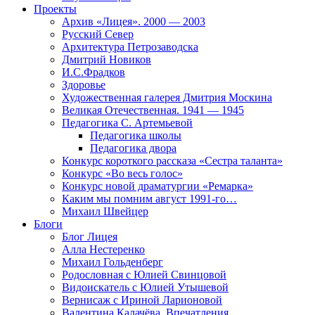
Проекты
Архив «Лицея». 2000 — 2003
Русский Север
Архитектура Петрозаводска
Дмитрий Новиков
И.С.Фрадков
Здоровье
Художественная галерея Дмитрия Москина
Великая Отечественная. 1941 — 1945
Педагогика С. Артемьевой
Педагогика школы
Педагогика двора
Конкурс короткого рассказа «Сестра таланта»
Конкурс «Во весь голос»
Конкурс новой драматургии «Ремарка»
Каким мы помним август 1991-го…
Михаил Швейцер
Блоги
Блог Лицея
Алла Нестеренко
Михаил Гольденберг
Родословная с Юлией Свинцовой
Видоискатель с Юлией Утышевой
Вернисаж с Ириной Ларионовой
Валентина Калачёва. Впечатления