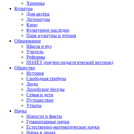
Хроника
Культура
Дом актёра
Литература
Кино
Культурное наследие
Парк культуры и чтения
Образование
Школа и вуз
Учитель
Реформы
ПОЛЁТ (научно-педагогический вестник)
Общество
История
Свободная трибуна
Люди
Лицейские беседы
Семья и дети
Путешествие
Утраты
Наука
Новости и факты
Гуманитарные науки
Естественно-математические науки
Наука в лицах