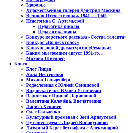
Здоровье
Художественная галерея Дмитрия Москина
Великая Отечественная. 1941 — 1945
Педагогика С. Артемьевой
Педагогика школы
Педагогика двора
Конкурс короткого рассказа «Сестра таланта»
Конкурс «Во весь голос»
Конкурс новой драматургии «Ремарка»
Каким мы помним август 1991-го…
Михаил Швейцер
Блоги
Блог Лицея
Алла Нестеренко
Михаил Гольденберг
Родословная с Юлией Свинцовой
Видоискатель с Юлией Утышевой
Вернисаж с Ириной Ларионовой
Валентина Калачёва. Впечатления
Лариса Хенинен
Олег Гальченко
Культурный променад с Зоей Арнаутовой
Путешествуем с Лидией Винокуровой
Лазурный Берег без пафоса с Александрой