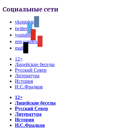
Социальные сети
vkontakte
twitter
youtube
zen-yandex
mail
12+
Лицейские беседы
Русский Север
Литература
История
И.С.Фрадков
12+
Лицейские беседы
Русский Север
Литература
История
И.С.Фрадков