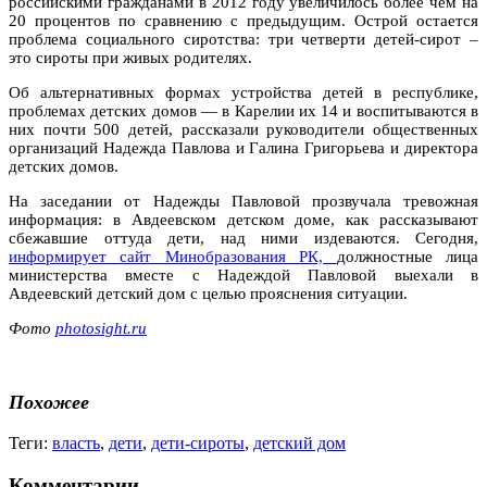
российскими гражданами в 2012 году увеличилось более чем на
20 процентов по сравнению с предыдущим. Острой остается
проблема социального сиротства: три четверти детей-сирот –
это сироты при живых родителях.
Об альтернативных формах устройства детей в республике,
проблемах детских домов — в Карелии их 14 и воспитываются в
них почти 500 детей, рассказали руководители общественных
организаций Надежда Павлова и Галина Григорьева и директора
детских домов.
На заседании от Надежды Павловой прозвучала тревожная
информация: в Авдеевском детском доме, как рассказывают
сбежавшие оттуда дети, над ними издеваются. Сегодня,
информирует сайт Минобразования РК,
должностные лица
министерства вместе с Надеждой Павловой выехали в
Авдеевский детский дом с целью прояснения ситуации.
Фото
photosight.ru
Похожее
Теги:
власть
,
дети
,
дети-сироты
,
детский дом
Комментарии