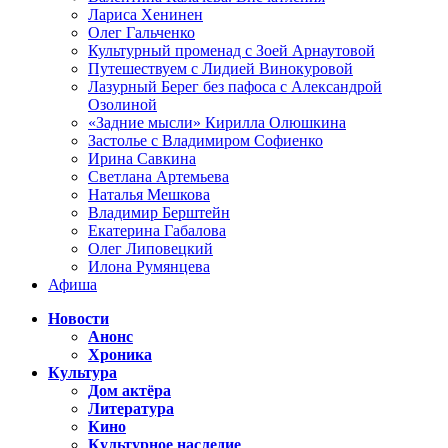
Лариса Хенинен
Олег Гальченко
Культурный променад с Зоей Арнаутовой
Путешествуем с Лидией Винокуровой
Лазурный Берег без пафоса с Александрой
Озолиной
«Задние мысли» Кирилла Олюшкина
Застолье с Владимиром Софиенко
Ирина Савкина
Светлана Артемьева
Наталья Мешкова
Владимир Берштейн
Екатерина Габалова
Олег Липовецкий
Илона Румянцева
Афиша
Новости
Анонс
Хроника
Культура
Дом актёра
Литература
Кино
Культурное наследие