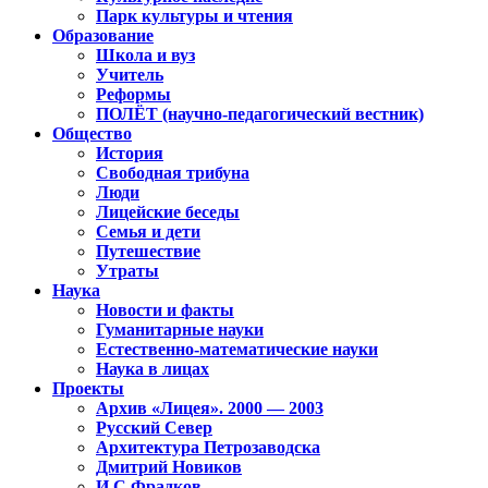
Парк культуры и чтения
Образование
Школа и вуз
Учитель
Реформы
ПОЛЁТ (научно-педагогический вестник)
Общество
История
Свободная трибуна
Люди
Лицейские беседы
Семья и дети
Путешествие
Утраты
Наука
Новости и факты
Гуманитарные науки
Естественно-математические науки
Наука в лицах
Проекты
Архив «Лицея». 2000 — 2003
Русский Север
Архитектура Петрозаводска
Дмитрий Новиков
И.С.Фрадков