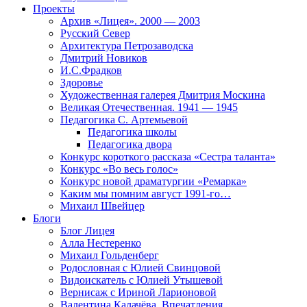
Проекты
Архив «Лицея». 2000 — 2003
Русский Север
Архитектура Петрозаводска
Дмитрий Новиков
И.С.Фрадков
Здоровье
Художественная галерея Дмитрия Москина
Великая Отечественная. 1941 — 1945
Педагогика С. Артемьевой
Педагогика школы
Педагогика двора
Конкурс короткого рассказа «Сестра таланта»
Конкурс «Во весь голос»
Конкурс новой драматургии «Ремарка»
Каким мы помним август 1991-го…
Михаил Швейцер
Блоги
Блог Лицея
Алла Нестеренко
Михаил Гольденберг
Родословная с Юлией Свинцовой
Видоискатель с Юлией Утышевой
Вернисаж с Ириной Ларионовой
Валентина Калачёва. Впечатления