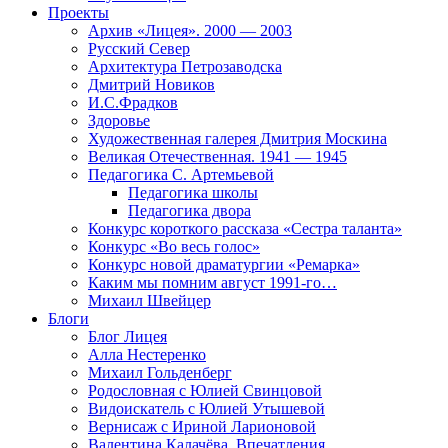
Проекты
Архив «Лицея». 2000 — 2003
Русский Север
Архитектура Петрозаводска
Дмитрий Новиков
И.С.Фрадков
Здоровье
Художественная галерея Дмитрия Москина
Великая Отечественная. 1941 — 1945
Педагогика С. Артемьевой
Педагогика школы
Педагогика двора
Конкурс короткого рассказа «Сестра таланта»
Конкурс «Во весь голос»
Конкурс новой драматургии «Ремарка»
Каким мы помним август 1991-го…
Михаил Швейцер
Блоги
Блог Лицея
Алла Нестеренко
Михаил Гольденберг
Родословная с Юлией Свинцовой
Видоискатель с Юлией Утышевой
Вернисаж с Ириной Ларионовой
Валентина Калачёва. Впечатления