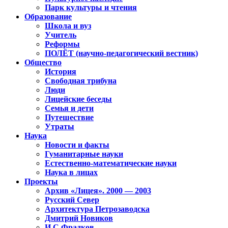
Парк культуры и чтения
Образование
Школа и вуз
Учитель
Реформы
ПОЛЁТ (научно-педагогический вестник)
Общество
История
Свободная трибуна
Люди
Лицейские беседы
Семья и дети
Путешествие
Утраты
Наука
Новости и факты
Гуманитарные науки
Естественно-математические науки
Наука в лицах
Проекты
Архив «Лицея». 2000 — 2003
Русский Север
Архитектура Петрозаводска
Дмитрий Новиков
И.С.Фрадков