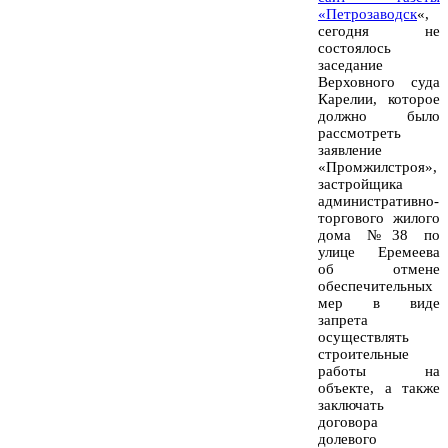
«Петрозаводск
«,
сегодня не
состоялось
заседание
Верховного суда
Карелии, которое
должно было
рассмотреть
заявление
«Промжилстроя»,
застройщика
административно-
торгового жилого
дома №38 по
улице Еремеева
об отмене
обеспечительных
мер в виде
запрета
осуществлять
строительные
работы на
объекте, а также
заключать
договора
долевого