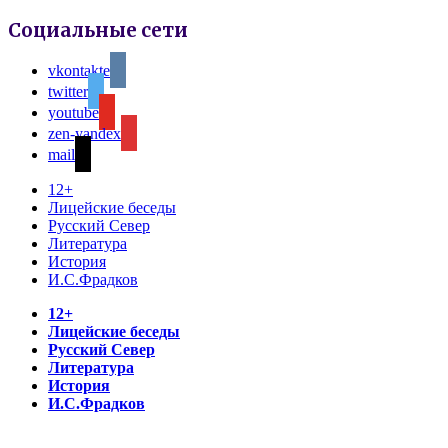
Социальные сети
vkontakte
twitter
youtube
zen-yandex
mail
12+
Лицейские беседы
Русский Север
Литература
История
И.С.Фрадков
12+
Лицейские беседы
Русский Север
Литература
История
И.С.Фрадков