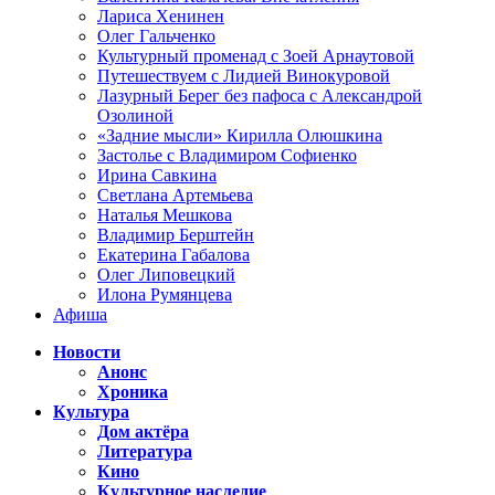
Лариса Хенинен
Олег Гальченко
Культурный променад с Зоей Арнаутовой
Путешествуем с Лидией Винокуровой
Лазурный Берег без пафоса с Александрой
Озолиной
«Задние мысли» Кирилла Олюшкина
Застолье с Владимиром Софиенко
Ирина Савкина
Светлана Артемьева
Наталья Мешкова
Владимир Берштейн
Екатерина Габалова
Олег Липовецкий
Илона Румянцева
Афиша
Новости
Анонс
Хроника
Культура
Дом актёра
Литература
Кино
Культурное наследие