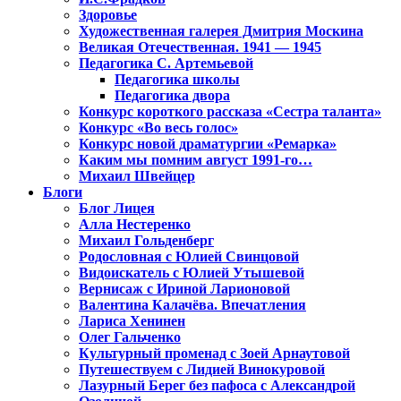
Здоровье
Художественная галерея Дмитрия Москина
Великая Отечественная. 1941 — 1945
Педагогика С. Артемьевой
Педагогика школы
Педагогика двора
Конкурс короткого рассказа «Сестра таланта»
Конкурс «Во весь голос»
Конкурс новой драматургии «Ремарка»
Каким мы помним август 1991-го…
Михаил Швейцер
Блоги
Блог Лицея
Алла Нестеренко
Михаил Гольденберг
Родословная с Юлией Свинцовой
Видоискатель с Юлией Утышевой
Вернисаж с Ириной Ларионовой
Валентина Калачёва. Впечатления
Лариса Хенинен
Олег Гальченко
Культурный променад с Зоей Арнаутовой
Путешествуем с Лидией Винокуровой
Лазурный Берег без пафоса с Александрой