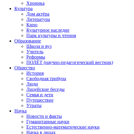
Хроника
Культура
Дом актёра
Литература
Кино
Культурное наследие
Парк культуры и чтения
Образование
Школа и вуз
Учитель
Реформы
ПОЛЁТ (научно-педагогический вестник)
Общество
История
Свободная трибуна
Люди
Лицейские беседы
Семья и дети
Путешествие
Утраты
Наука
Новости и факты
Гуманитарные науки
Естественно-математические науки
Наука в лицах