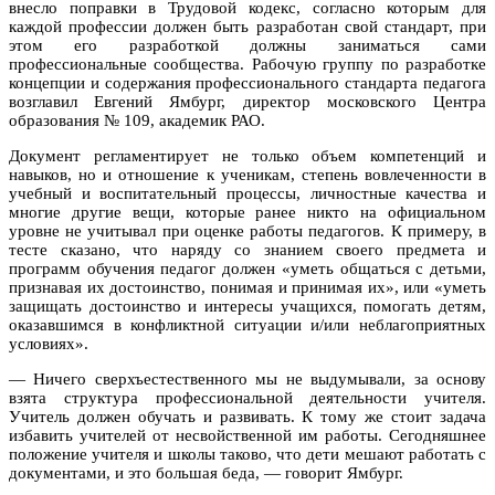
внесло поправки в Трудовой кодекс, согласно которым для
каждой профессии должен быть разработан свой стандарт, при
этом его разработкой должны заниматься сами
профессиональные сообщества. Рабочую группу по разработке
концепции и содержания профессионального стандарта педагога
возглавил Евгений Ямбург, директор московского Центра
образования № 109, академик РАО.
Документ регламентирует не только объем компетенций и
навыков, но и отношение к ученикам, степень вовлеченности в
учебный и воспитательный процессы, личностные качества и
многие другие вещи, которые ранее никто на официальном
уровне не учитывал при оценке работы педагогов. К примеру, в
тесте сказано, что наряду со знанием своего предмета и
программ обучения педагог должен «уметь общаться с детьми,
признавая их достоинство, понимая и принимая их», или «уметь
защищать достоинство и интересы учащихся, помогать детям,
оказавшимся в конфликтной ситуации и/или неблагоприятных
условиях».
— Ничего сверхъестественного мы не выдумывали, за основу
взята структура профессиональной деятельности учителя.
Учитель должен обучать и развивать. К тому же стоит задача
избавить учителей от несвойственной им работы. Сегодняшнее
положение учителя и школы таково, что дети мешают работать с
документами, и это большая беда, — говорит Ямбург.