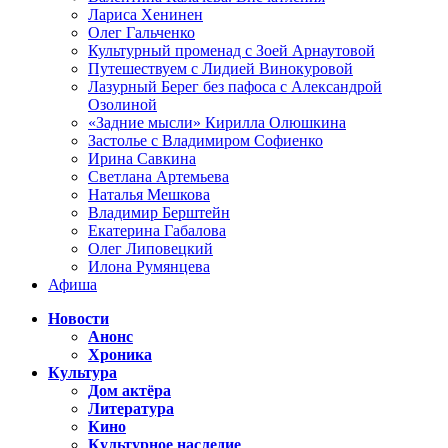
Лариса Хенинен
Олег Гальченко
Культурный променад с Зоей Арнаутовой
Путешествуем с Лидией Винокуровой
Лазурный Берег без пафоса с Александрой
Озолиной
«Задние мысли» Кирилла Олюшкина
Застолье с Владимиром Софиенко
Ирина Савкина
Светлана Артемьева
Наталья Мешкова
Владимир Берштейн
Екатерина Габалова
Олег Липовецкий
Илона Румянцева
Афиша
Новости
Анонс
Хроника
Культура
Дом актёра
Литература
Кино
Культурное наследие