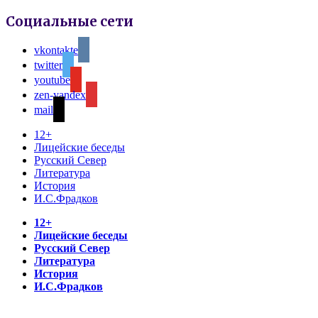
Социальные сети
vkontakte
twitter
youtube
zen-yandex
mail
12+
Лицейские беседы
Русский Север
Литература
История
И.С.Фрадков
12+
Лицейские беседы
Русский Север
Литература
История
И.С.Фрадков