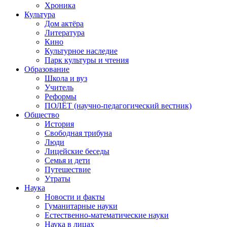
Хроника
Культура
Дом актёра
Литература
Кино
Культурное наследие
Парк культуры и чтения
Образование
Школа и вуз
Учитель
Реформы
ПОЛЁТ (научно-педагогический вестник)
Общество
История
Свободная трибуна
Люди
Лицейские беседы
Семья и дети
Путешествие
Утраты
Наука
Новости и факты
Гуманитарные науки
Естественно-математические науки
Наука в лицах