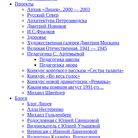
Проекты
Архив «Лицея». 2000 — 2003
Русский Север
Архитектура Петрозаводска
Дмитрий Новиков
И.С.Фрадков
Здоровье
Художественная галерея Дмитрия Москина
Великая Отечественная. 1941 — 1945
Педагогика С. Артемьевой
Педагогика школы
Педагогика двора
Конкурс короткого рассказа «Сестра таланта»
Конкурс «Во весь голос»
Конкурс новой драматургии «Ремарка»
Каким мы помним август 1991-го…
Михаил Швейцер
Блоги
Блог Лицея
Алла Нестеренко
Михаил Гольденберг
Родословная с Юлией Свинцовой
Видоискатель с Юлией Утышевой
Вернисаж с Ириной Ларионовой
Валентина Калачёва. Впечатления