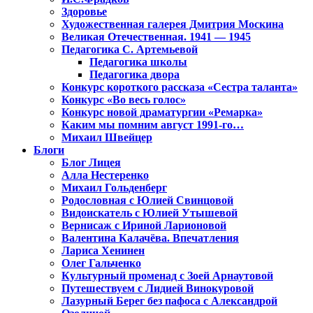
Здоровье
Художественная галерея Дмитрия Москина
Великая Отечественная. 1941 — 1945
Педагогика С. Артемьевой
Педагогика школы
Педагогика двора
Конкурс короткого рассказа «Сестра таланта»
Конкурс «Во весь голос»
Конкурс новой драматургии «Ремарка»
Каким мы помним август 1991-го…
Михаил Швейцер
Блоги
Блог Лицея
Алла Нестеренко
Михаил Гольденберг
Родословная с Юлией Свинцовой
Видоискатель с Юлией Утышевой
Вернисаж с Ириной Ларионовой
Валентина Калачёва. Впечатления
Лариса Хенинен
Олег Гальченко
Культурный променад с Зоей Арнаутовой
Путешествуем с Лидией Винокуровой
Лазурный Берег без пафоса с Александрой