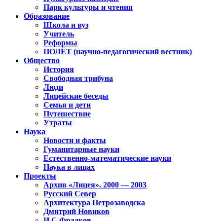
Парк культуры и чтения
Образование
Школа и вуз
Учитель
Реформы
ПОЛЁТ (научно-педагогический вестник)
Общество
История
Свободная трибуна
Люди
Лицейские беседы
Семья и дети
Путешествие
Утраты
Наука
Новости и факты
Гуманитарные науки
Естественно-математические науки
Наука в лицах
Проекты
Архив «Лицея». 2000 — 2003
Русский Север
Архитектура Петрозаводска
Дмитрий Новиков
И.С.Фрадков