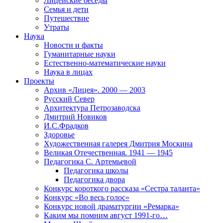
Лицейские беседы
Семья и дети
Путешествие
Утраты
Наука
Новости и факты
Гуманитарные науки
Естественно-математические науки
Наука в лицах
Проекты
Архив «Лицея». 2000 — 2003
Русский Север
Архитектура Петрозаводска
Дмитрий Новиков
И.С.Фрадков
Здоровье
Художественная галерея Дмитрия Москина
Великая Отечественная. 1941 — 1945
Педагогика С. Артемьевой
Педагогика школы
Педагогика двора
Конкурс короткого рассказа «Сестра таланта»
Конкурс «Во весь голос»
Конкурс новой драматургии «Ремарка»
Каким мы помним август 1991-го…