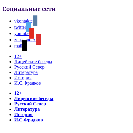
Социальные сети
vkontakte
twitter
youtube
zen-yandex
mail
12+
Лицейские беседы
Русский Север
Литература
История
И.С.Фрадков
12+
Лицейские беседы
Русский Север
Литература
История
И.С.Фрадков