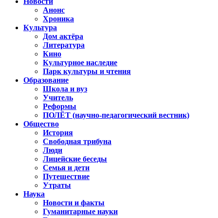
Новости
Анонс
Хроника
Культура
Дом актёра
Литература
Кино
Культурное наследие
Парк культуры и чтения
Образование
Школа и вуз
Учитель
Реформы
ПОЛЁТ (научно-педагогический вестник)
Общество
История
Свободная трибуна
Люди
Лицейские беседы
Семья и дети
Путешествие
Утраты
Наука
Новости и факты
Гуманитарные науки