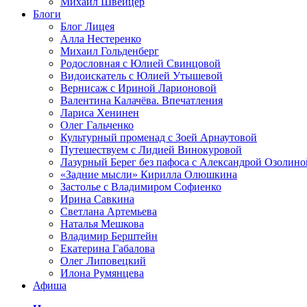
Михаил Швейцер
Блоги
Блог Лицея
Алла Нестеренко
Михаил Гольденберг
Родословная с Юлией Свинцовой
Видоискатель с Юлией Утышевой
Вернисаж с Ириной Ларионовой
Валентина Калачёва. Впечатления
Лариса Хенинен
Олег Гальченко
Культурный променад с Зоей Арнаутовой
Путешествуем с Лидией Винокуровой
Лазурный Берег без пафоса с Александрой Озолино
«Задние мысли» Кирилла Олюшкина
Застолье с Владимиром Софиенко
Ирина Савкина
Светлана Артемьева
Наталья Мешкова
Владимир Берштейн
Екатерина Габалова
Олег Липовецкий
Илона Румянцева
Афиша