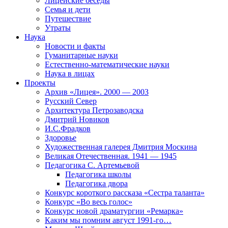
Лицейские беседы
Семья и дети
Путешествие
Утраты
Наука
Новости и факты
Гуманитарные науки
Естественно-математические науки
Наука в лицах
Проекты
Архив «Лицея». 2000 — 2003
Русский Север
Архитектура Петрозаводска
Дмитрий Новиков
И.С.Фрадков
Здоровье
Художественная галерея Дмитрия Москина
Великая Отечественная. 1941 — 1945
Педагогика С. Артемьевой
Педагогика школы
Педагогика двора
Конкурс короткого рассказа «Сестра таланта»
Конкурс «Во весь голос»
Конкурс новой драматургии «Ремарка»
Каким мы помним август 1991-го…