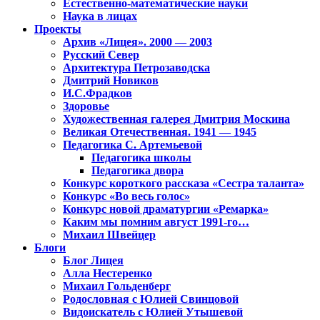
Естественно-математические науки
Наука в лицах
Проекты
Архив «Лицея». 2000 — 2003
Русский Север
Архитектура Петрозаводска
Дмитрий Новиков
И.С.Фрадков
Здоровье
Художественная галерея Дмитрия Москина
Великая Отечественная. 1941 — 1945
Педагогика С. Артемьевой
Педагогика школы
Педагогика двора
Конкурс короткого рассказа «Сестра таланта»
Конкурс «Во весь голос»
Конкурс новой драматургии «Ремарка»
Каким мы помним август 1991-го…
Михаил Швейцер
Блоги
Блог Лицея
Алла Нестеренко
Михаил Гольденберг
Родословная с Юлией Свинцовой
Видоискатель с Юлией Утышевой