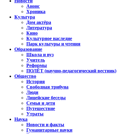
Новости
Анонс
Хроника
Культура
Дом актёра
Литература
Кино
Культурное наследие
Парк культуры и чтения
Образование
Школа и вуз
Учитель
Реформы
ПОЛЁТ (научно-педагогический вестник)
Общество
История
Свободная трибуна
Люди
Лицейские беседы
Семья и дети
Путешествие
Утраты
Наука
Новости и факты
Гуманитарные науки