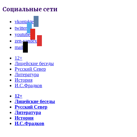
Социальные сети
vkontakte
twitter
youtube
zen-yandex
mail
12+
Лицейские беседы
Русский Север
Литература
История
И.С.Фрадков
12+
Лицейские беседы
Русский Север
Литература
История
И.С.Фрадков