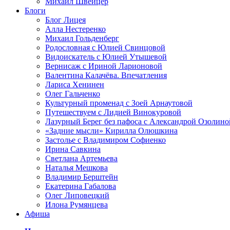
Михаил Швейцер
Блоги
Блог Лицея
Алла Нестеренко
Михаил Гольденберг
Родословная с Юлией Свинцовой
Видоискатель с Юлией Утышевой
Вернисаж с Ириной Ларионовой
Валентина Калачёва. Впечатления
Лариса Хенинен
Олег Гальченко
Культурный променад с Зоей Арнаутовой
Путешествуем с Лидией Винокуровой
Лазурный Берег без пафоса с Александрой Озолино
«Задние мысли» Кирилла Олюшкина
Застолье с Владимиром Софиенко
Ирина Савкина
Светлана Артемьева
Наталья Мешкова
Владимир Берштейн
Екатерина Габалова
Олег Липовецкий
Илона Румянцева
Афиша