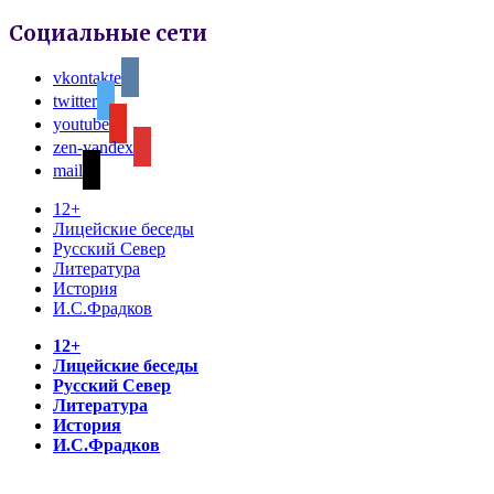
Социальные сети
vkontakte
twitter
youtube
zen-yandex
mail
12+
Лицейские беседы
Русский Север
Литература
История
И.С.Фрадков
12+
Лицейские беседы
Русский Север
Литература
История
И.С.Фрадков