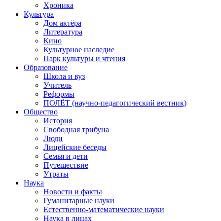
Хроника
Культура
Дом актёра
Литература
Кино
Культурное наследие
Парк культуры и чтения
Образование
Школа и вуз
Учитель
Реформы
ПОЛЁТ (научно-педагогический вестник)
Общество
История
Свободная трибуна
Люди
Лицейские беседы
Семья и дети
Путешествие
Утраты
Наука
Новости и факты
Гуманитарные науки
Естественно-математические науки
Наука в лицах