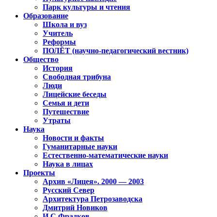
Парк культуры и чтения
Образование
Школа и вуз
Учитель
Реформы
ПОЛЁТ (научно-педагогический вестник)
Общество
История
Свободная трибуна
Люди
Лицейские беседы
Семья и дети
Путешествие
Утраты
Наука
Новости и факты
Гуманитарные науки
Естественно-математические науки
Наука в лицах
Проекты
Архив «Лицея». 2000 — 2003
Русский Север
Архитектура Петрозаводска
Дмитрий Новиков
И.С.Фрадков