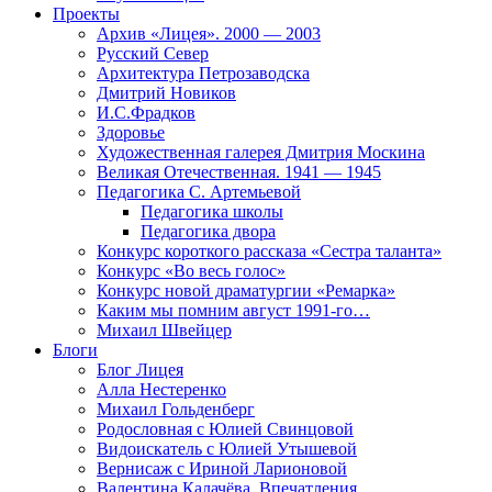
Проекты
Архив «Лицея». 2000 — 2003
Русский Север
Архитектура Петрозаводска
Дмитрий Новиков
И.С.Фрадков
Здоровье
Художественная галерея Дмитрия Москина
Великая Отечественная. 1941 — 1945
Педагогика С. Артемьевой
Педагогика школы
Педагогика двора
Конкурс короткого рассказа «Сестра таланта»
Конкурс «Во весь голос»
Конкурс новой драматургии «Ремарка»
Каким мы помним август 1991-го…
Михаил Швейцер
Блоги
Блог Лицея
Алла Нестеренко
Михаил Гольденберг
Родословная с Юлией Свинцовой
Видоискатель с Юлией Утышевой
Вернисаж с Ириной Ларионовой
Валентина Калачёва. Впечатления