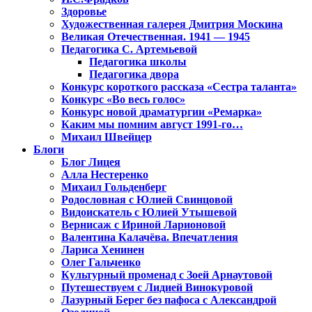
Здоровье
Художественная галерея Дмитрия Москина
Великая Отечественная. 1941 — 1945
Педагогика С. Артемьевой
Педагогика школы
Педагогика двора
Конкурс короткого рассказа «Сестра таланта»
Конкурс «Во весь голос»
Конкурс новой драматургии «Ремарка»
Каким мы помним август 1991-го…
Михаил Швейцер
Блоги
Блог Лицея
Алла Нестеренко
Михаил Гольденберг
Родословная с Юлией Свинцовой
Видоискатель с Юлией Утышевой
Вернисаж с Ириной Ларионовой
Валентина Калачёва. Впечатления
Лариса Хенинен
Олег Гальченко
Культурный променад с Зоей Арнаутовой
Путешествуем с Лидией Винокуровой
Лазурный Берег без пафоса с Александрой