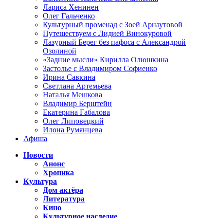
Лариса Хенинен
Олег Гальченко
Культурный променад с Зоей Арнаутовой
Путешествуем с Лидией Винокуровой
Лазурный Берег без пафоса с Александрой
Озолиной
«Задние мысли» Кирилла Олюшкина
Застолье с Владимиром Софиенко
Ирина Савкина
Светлана Артемьева
Наталья Мешкова
Владимир Берштейн
Екатерина Габалова
Олег Липовецкий
Илона Румянцева
Афиша
Новости
Анонс
Хроника
Культура
Дом актёра
Литература
Кино
Культурное наследие