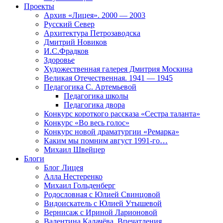
Проекты
Архив «Лицея». 2000 — 2003
Русский Север
Архитектура Петрозаводска
Дмитрий Новиков
И.С.Фрадков
Здоровье
Художественная галерея Дмитрия Москина
Великая Отечественная. 1941 — 1945
Педагогика С. Артемьевой
Педагогика школы
Педагогика двора
Конкурс короткого рассказа «Сестра таланта»
Конкурс «Во весь голос»
Конкурс новой драматургии «Ремарка»
Каким мы помним август 1991-го…
Михаил Швейцер
Блоги
Блог Лицея
Алла Нестеренко
Михаил Гольденберг
Родословная с Юлией Свинцовой
Видоискатель с Юлией Утышевой
Вернисаж с Ириной Ларионовой
Валентина Калачёва. Впечатления