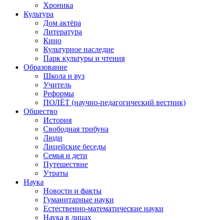
Хроника
Культура
Дом актёра
Литература
Кино
Культурное наследие
Парк культуры и чтения
Образование
Школа и вуз
Учитель
Реформы
ПОЛЁТ (научно-педагогический вестник)
Общество
История
Свободная трибуна
Люди
Лицейские беседы
Семья и дети
Путешествие
Утраты
Наука
Новости и факты
Гуманитарные науки
Естественно-математические науки
Наука в лицах