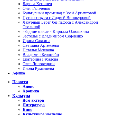
Лариса Хенинен
Олег Гальченко
Культурный променад с Зоей Арнаутовой
Путешествуем с Лидией Винокуровой
Лазурный Берег без пафоса с Александрой
Озолиной
«Задние мысли» Кирилла Олюшкина
Застолье с Владимиром Софиенко
Ирина Савкина
Светлана Артемьева
Наталья Мешкова
Владимир Берштейн
Екатерина Габалова
Олег Липовецкий
Илона Румянцева
Афиша
Новости
Анонс
Хроника
Культура
Дом актёра
Литература
Кино
Культурное наследие