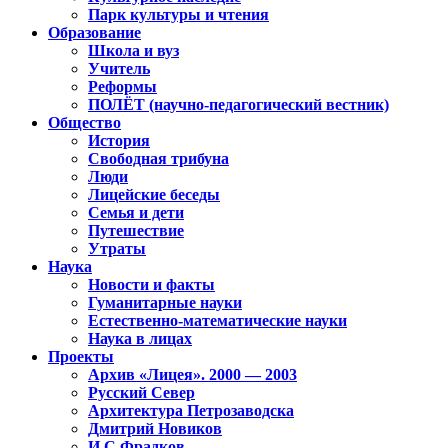
Парк культуры и чтения
Образование
Школа и вуз
Учитель
Реформы
ПОЛЁТ (научно-педагогический вестник)
Общество
История
Свободная трибуна
Люди
Лицейские беседы
Семья и дети
Путешествие
Утраты
Наука
Новости и факты
Гуманитарные науки
Естественно-математические науки
Наука в лицах
Проекты
Архив «Лицея». 2000 — 2003
Русский Север
Архитектура Петрозаводска
Дмитрий Новиков
И.С.Фрадков