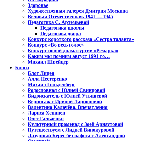
Здоровье
Художественная галерея Дмитрия Москина
Великая Отечественная. 1941 — 1945
Педагогика С. Артемьевой
Педагогика школы
Педагогика двора
Конкурс короткого рассказа «Сестра таланта»
Конкурс «Во весь голос»
Конкурс новой драматургии «Ремарка»
Каким мы помним август 1991-го…
Михаил Швейцер
Блоги
Блог Лицея
Алла Нестеренко
Михаил Гольденберг
Родословная с Юлией Свинцовой
Видоискатель с Юлией Утышевой
Вернисаж с Ириной Ларионовой
Валентина Калачёва. Впечатления
Лариса Хенинен
Олег Гальченко
Культурный променад с Зоей Арнаутовой
Путешествуем с Лидией Винокуровой
Лазурный Берег без пафоса с Александрой