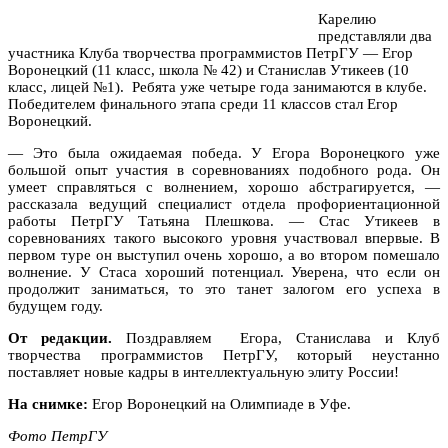
Карелию
представляли два
участника Клуба творчества программистов ПетрГУ — Егор
Воронецкий (11 класс, школа № 42) и Станислав Утикеев (10
класс, лицей №1). Ребята уже четыре года занимаются в клубе.
Победителем финального этапа среди 11 классов стал Егор
Воронецкий.
— Это была ожидаемая победа. У Егора Воронецкого уже
большой опыт участия в соревнованиях подобного рода. Он
умеет справляться с волнением, хорошо абстрагируется, —
рассказала ведущий специалист отдела профориентационной
работы ПетрГУ Татьяна Плешкова. — Стас Утикеев в
соревнованиях такого высокого уровня участвовал впервые. В
первом туре он выступил очень хорошо, а во втором помешало
волнение. У Стаса хороший потенциал. Уверена, что если он
продолжит заниматься, то это танет залогом его успеха в
будущем году.
От редакции.
Поздравляем Егора, Станислава и Клуб
творчества программистов ПетрГУ, который неустанно
поставляет новые кадры в интеллектуальную элиту России!
На снимке:
Егор Воронецкий на Олимпиаде в Уфе.
Фото ПетрГУ