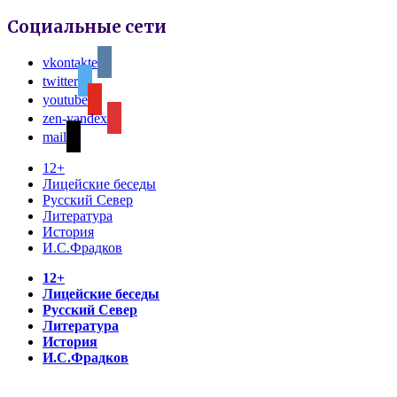
Социальные сети
vkontakte
twitter
youtube
zen-yandex
mail
12+
Лицейские беседы
Русский Север
Литература
История
И.С.Фрадков
12+
Лицейские беседы
Русский Север
Литература
История
И.С.Фрадков