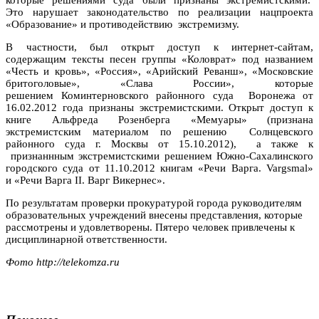
Это нарушает законодательство по реализации нацпроекта
«Образование» и противодействию экстремизму.
В частности, был открыт доступ к интернет-сайтам,
содержащим тексты песен группы «Коловрат» под названием
«Честь и кровь», «Россия», «Арийский Реванш», «Московские
бритоголовые», «Слава России», которые
решением Коминтерновского районного суда Воронежа от
16.02.2012 года признаны экстремистскими. Открыт доступ к
книге Альфреда Розенберга «Мемуары» (признана
экстремистским материалом по решению Солнцевского
районного суда г. Москвы от 15.10.2012), а также к
признаннным экстремистскими решением Южно-Сахалинского
городского суда от 11.10.2012 книгам «Речи Варга. Vargsmal»
и «Речи Варга II. Варг Викернес».
По результатам проверки прокуратурой города руководителям
образовательных учреждений внесены представления, которые
рассмотрены и удовлетворены. Пятеро человек привлечены к
дисциплинарной ответственности.
Фото http://telekomza.ru