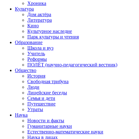
Хроника
Культура
Дом актёра
Литература
Кино
Культурное наследие
Парк культуры и чтения
Образование
Школа и вуз
Учитель
Реформы
ПОЛЁТ (научно-педагогический вестник)
Общество
История
Свободная трибуна
Люди
Лицейские беседы
Семья и дети
Путешествие
Утраты
Наука
Новости и факты
Гуманитарные науки
Естественно-математические науки
Наука в лицах