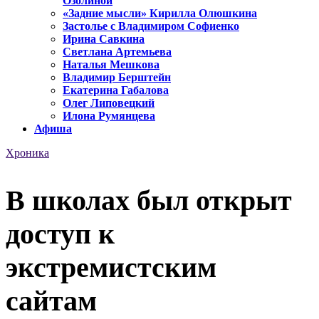
Озолиной
«Задние мысли» Кирилла Олюшкина
Застолье с Владимиром Софиенко
Ирина Савкина
Светлана Артемьева
Наталья Мешкова
Владимир Берштейн
Екатерина Габалова
Олег Липовецкий
Илона Румянцева
Афиша
Хроника
В школах был открыт
доступ к
экстремистским
сайтам