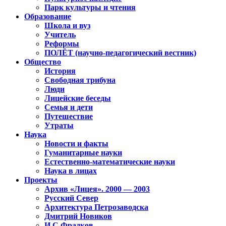
Парк культуры и чтения
Образование
Школа и вуз
Учитель
Реформы
ПОЛЁТ (научно-педагогический вестник)
Общество
История
Свободная трибуна
Люди
Лицейские беседы
Семья и дети
Путешествие
Утраты
Наука
Новости и факты
Гуманитарные науки
Естественно-математические науки
Наука в лицах
Проекты
Архив «Лицея». 2000 — 2003
Русский Север
Архитектура Петрозаводска
Дмитрий Новиков
И.С.Фрадков