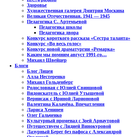
Здоровье
Художественная галерея Дмитрия Москина
Великая Отечественная. 1941 — 1945
Педагогика С. Артемьевой
Педагогика школы
Педагогика двора
Конкурс короткого рассказа «Сестра таланта»
Конкурс «Во весь голос»
Конкурс новой драматургии «Ремарка»
Каким мы помним август 1991-го…
Михаил Швейцер
Блоги
Блог Лицея
Алла Нестеренко
Михаил Гольденберг
Родословная с Юлией Свинцовой
Видоискатель с Юлией Утышевой
Вернисаж с Ириной Ларионовой
Валентина Калачёва. Впечатления
Лариса Хенинен
Олег Гальченко
Культурный променад с Зоей Арнаутовой
Путешествуем с Лидией Винокуровой
Лазурный Берег без пафоса с Александрой