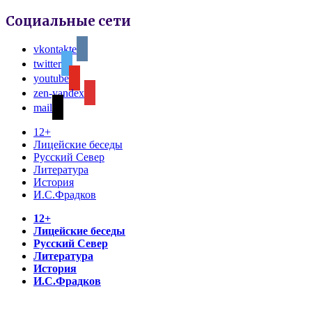
Социальные сети
vkontakte
twitter
youtube
zen-yandex
mail
12+
Лицейские беседы
Русский Север
Литература
История
И.С.Фрадков
12+
Лицейские беседы
Русский Север
Литература
История
И.С.Фрадков