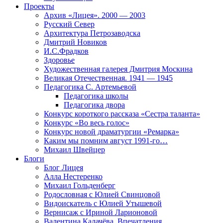
Проекты
Архив «Лицея». 2000 — 2003
Русский Север
Архитектура Петрозаводска
Дмитрий Новиков
И.С.Фрадков
Здоровье
Художественная галерея Дмитрия Москина
Великая Отечественная. 1941 — 1945
Педагогика С. Артемьевой
Педагогика школы
Педагогика двора
Конкурс короткого рассказа «Сестра таланта»
Конкурс «Во весь голос»
Конкурс новой драматургии «Ремарка»
Каким мы помним август 1991-го…
Михаил Швейцер
Блоги
Блог Лицея
Алла Нестеренко
Михаил Гольденберг
Родословная с Юлией Свинцовой
Видоискатель с Юлией Утышевой
Вернисаж с Ириной Ларионовой
Валентина Калачёва. Впечатления