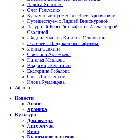
Лариса Хенинен
Олег Гальченко
Культурный променад с Зоей Арнаутовой
Путешествуем с Лидией Винокуровой
Лазурный Берег без пафоса с Александрой
Озолиной
«Задние мысли» Кирилла Олюшкина
Застолье с Владимиром Софиенко
Ирина Савкина
Светлана Артемьева
Наталья Мешкова
Владимир Берштейн
Екатерина Габалова
Олег Липовецкий
Илона Румянцева
Афиша
Новости
Анонс
Хроника
Культура
Дом актёра
Литература
Кино
Культурное наследие