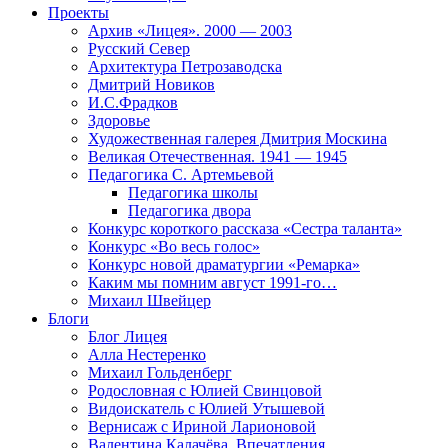
Проекты
Архив «Лицея». 2000 — 2003
Русский Север
Архитектура Петрозаводска
Дмитрий Новиков
И.С.Фрадков
Здоровье
Художественная галерея Дмитрия Москина
Великая Отечественная. 1941 — 1945
Педагогика С. Артемьевой
Педагогика школы
Педагогика двора
Конкурс короткого рассказа «Сестра таланта»
Конкурс «Во весь голос»
Конкурс новой драматургии «Ремарка»
Каким мы помним август 1991-го…
Михаил Швейцер
Блоги
Блог Лицея
Алла Нестеренко
Михаил Гольденберг
Родословная с Юлией Свинцовой
Видоискатель с Юлией Утышевой
Вернисаж с Ириной Ларионовой
Валентина Калачёва. Впечатления