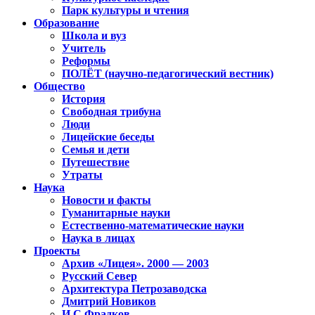
Парк культуры и чтения
Образование
Школа и вуз
Учитель
Реформы
ПОЛЁТ (научно-педагогический вестник)
Общество
История
Свободная трибуна
Люди
Лицейские беседы
Семья и дети
Путешествие
Утраты
Наука
Новости и факты
Гуманитарные науки
Естественно-математические науки
Наука в лицах
Проекты
Архив «Лицея». 2000 — 2003
Русский Север
Архитектура Петрозаводска
Дмитрий Новиков
И.С.Фрадков