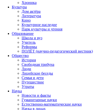
Хроника
Культура
Дом актёра
Литература
Кино
Культурное наследие
Парк культуры и чтения
Образование
Школа и вуз
Учитель
Реформы
ПОЛЁТ (научно-педагогический вестник)
Общество
История
Свободная трибуна
Люди
Лицейские беседы
Семья и дети
Путешествие
Утраты
Наука
Новости и факты
Гуманитарные науки
Естественно-математические науки
Наука в лицах