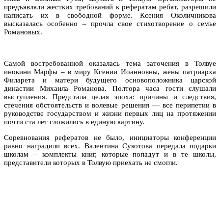
предъявляли жестких требований к рефератам ребят, разрешили
написать их в свободной форме. Ксения Околичникова
высказалась особенно – прочла свое стихотворение о семье
Романовых.
Самой востребованной оказалась тема заточения в Толвуе
инокини Марфы – в миру Ксении Иоанновны, жены патриарха
Филарета и матери будущего основоположника царской
династии Михаила Романова. Полтора часа гости слушали
выступления. Предстала целая эпоха: причины и следствия,
стечения обстоятельств и волевые решения — все перипетии в
руководстве государством и жизни первых лиц на протяжении
почти ста лет сложились в единую картину.
Соревнования рефератов не было, инициаторы конференции
равно наградили всех. Валентина Сукотова передала подарки
школам – комплекты книг, которые попадут и в те школы,
представители которых в Толвую приехать не смогли.