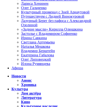
Лариса Хенинен
Олег Гальченко
Культурный променад с Зоей Арнаутовой
Путешествуем с Лидией Винокуровой
Лазурный Берег без пафоса с Александрой
Озолиной
«Задние мысли» Кирилла Олюшкина
Застолье с Владимиром Софиенко
Ирина Савкина
Светлана Артемьева
Наталья Мешкова
Владимир Берштейн
Екатерина Габалова
Олег Липовецкий
Илона Румянцева
Афиша
Новости
Анонс
Хроника
Культура
Дом актёра
Литература
Кино
Культурное наследие