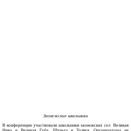
Заонежские школьники
В конференции участвовали школьники заонежских сел Великая
Нива и Великая Губа, Шуньга и Толвуя. Организаторы не