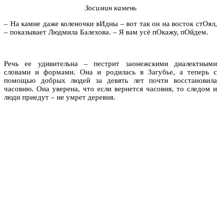
Зосимин камень
– На камне даже коленочки вИдны – вот так он на восток стОял,
– показывает Людмила Балехова. – Я вам усё пОкажу, пОйдем.
Речь ее удивительна – пестрит заонежскими диалектными
словами и формами. Она и родилась в Загубье, а теперь с
помощью добрых людей за девять лет почти восстановила
часовню. Она уверена, что если вернется часовня, то следом и
люди приедут – не умрет деревня.