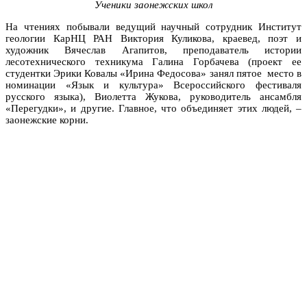
Ученики заонежских школ
На чтениях побывали ведущий научный сотрудник Институт
геологии КарНЦ РАН Виктория Куликова, краевед, поэт и
художник Вячеслав Агапитов, преподаватель истории
лесотехнического техникума Галина Горбачева (проект ее
студентки Эрики Ковалы «Ирина Федосова» занял пятое место в
номинации «Язык и культура» Всероссийского фестиваля
русского языка), Виолетта Жукова, руководитель ансамбля
«Перегудки», и другие. Главное, что объединяет этих людей, –
заонежские корни.