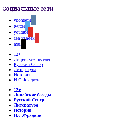
Социальные сети
vkontakte
twitter
youtube
zen-yandex
mail
12+
Лицейские беседы
Русский Север
Литература
История
И.С.Фрадков
12+
Лицейские беседы
Русский Север
Литература
История
И.С.Фрадков