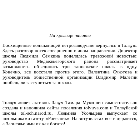
На крыльце часовни
Восхищенные подвижницей петрозаводчане вернулись в Толвую.
Здесь разговор потек совершенно в ином направлении. Директор
школы Людмила Сёмкина поделилась тревожной новостью:
руководство Медвежьегорского района рассматривает
возможность объединить три заонежские школы в одну.
Конечно, все восстали против этого. Валентина Сукотова и
руководитель общественной организации Владимир Малегин
пообещали заступиться за школы.
Толвуя живет активно. Завуч Тамара Мукконен самостоятельно
создала и наполнила сайты поселения tolvuya.com и Толвуйской
школы tol-sch.narod.ru. Людмила Усольцева выпускает со
школьниками газету «Ровесник». На энтузиастах все и держится,
а Заонежье ими ох как богато!