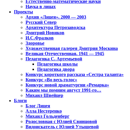
Естественно-математические науки
Наука в лицах
Проекты
Архив «Лицея». 2000 — 2003
Русский Север
Архитектура Петрозаводска
Дмитрий Новиков
И.С.Фрадков
Здоровье
Художественная галерея Дмитрия Москина
Великая Отечественная. 1941 — 1945
Педагогика С. Артемьевой
Педагогика школы
Педагогика двора
Конкурс короткого рассказа «Сестра таланта»
Конкурс «Во весь голос»
Конкурс новой драматургии «Ремарка»
Каким мы помним август 1991-го…
Михаил Швейцер
Блоги
Блог Лицея
Алла Нестеренко
Михаил Гольденберг
Родословная с Юлией Свинцовой
Видоискатель с Юлией Утышевой