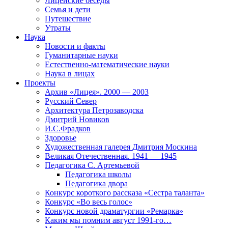
Лицейские беседы
Семья и дети
Путешествие
Утраты
Наука
Новости и факты
Гуманитарные науки
Естественно-математические науки
Наука в лицах
Проекты
Архив «Лицея». 2000 — 2003
Русский Север
Архитектура Петрозаводска
Дмитрий Новиков
И.С.Фрадков
Здоровье
Художественная галерея Дмитрия Москина
Великая Отечественная. 1941 — 1945
Педагогика С. Артемьевой
Педагогика школы
Педагогика двора
Конкурс короткого рассказа «Сестра таланта»
Конкурс «Во весь голос»
Конкурс новой драматургии «Ремарка»
Каким мы помним август 1991-го…