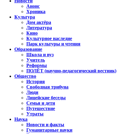
Новости
Анонс
Хроника
Культура
Дом актёра
Литература
Кино
Культурное наследие
Парк культуры и чтения
Образование
Школа и вуз
Учитель
Реформы
ПОЛЁТ (научно-педагогический вестник)
Общество
История
Свободная трибуна
Люди
Лицейские беседы
Семья и дети
Путешествие
Утраты
Наука
Новости и факты
Гуманитарные науки