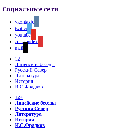
Социальные сети
vkontakte
twitter
youtube
zen-yandex
mail
12+
Лицейские беседы
Русский Север
Литература
История
И.С.Фрадков
12+
Лицейские беседы
Русский Север
Литература
История
И.С.Фрадков