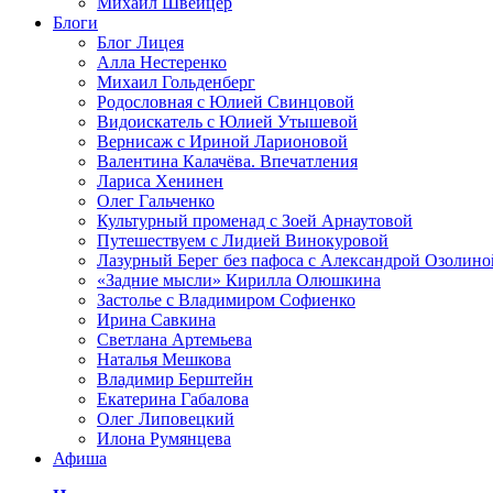
Михаил Швейцер
Блоги
Блог Лицея
Алла Нестеренко
Михаил Гольденберг
Родословная с Юлией Свинцовой
Видоискатель с Юлией Утышевой
Вернисаж с Ириной Ларионовой
Валентина Калачёва. Впечатления
Лариса Хенинен
Олег Гальченко
Культурный променад с Зоей Арнаутовой
Путешествуем с Лидией Винокуровой
Лазурный Берег без пафоса с Александрой Озолино
«Задние мысли» Кирилла Олюшкина
Застолье с Владимиром Софиенко
Ирина Савкина
Светлана Артемьева
Наталья Мешкова
Владимир Берштейн
Екатерина Габалова
Олег Липовецкий
Илона Румянцева
Афиша