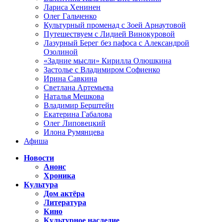
Лариса Хенинен
Олег Гальченко
Культурный променад с Зоей Арнаутовой
Путешествуем с Лидией Винокуровой
Лазурный Берег без пафоса с Александрой
Озолиной
«Задние мысли» Кирилла Олюшкина
Застолье с Владимиром Софиенко
Ирина Савкина
Светлана Артемьева
Наталья Мешкова
Владимир Берштейн
Екатерина Габалова
Олег Липовецкий
Илона Румянцева
Афиша
Новости
Анонс
Хроника
Культура
Дом актёра
Литература
Кино
Культурное наследие