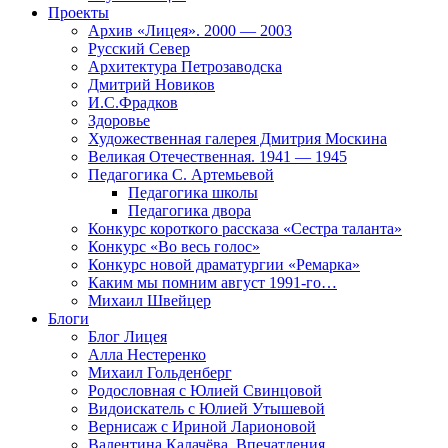
Проекты
Архив «Лицея». 2000 — 2003
Русский Север
Архитектура Петрозаводска
Дмитрий Новиков
И.С.Фрадков
Здоровье
Художественная галерея Дмитрия Москина
Великая Отечественная. 1941 — 1945
Педагогика С. Артемьевой
Педагогика школы
Педагогика двора
Конкурс короткого рассказа «Сестра таланта»
Конкурс «Во весь голос»
Конкурс новой драматургии «Ремарка»
Каким мы помним август 1991-го…
Михаил Швейцер
Блоги
Блог Лицея
Алла Нестеренко
Михаил Гольденберг
Родословная с Юлией Свинцовой
Видоискатель с Юлией Утышевой
Вернисаж с Ириной Ларионовой
Валентина Калачёва. Впечатления