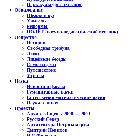
Парк культуры и чтения
Образование
Школа и вуз
Учитель
Реформы
ПОЛЁТ (научно-педагогический вестник)
Общество
История
Свободная трибуна
Люди
Лицейские беседы
Семья и дети
Путешествие
Утраты
Наука
Новости и факты
Гуманитарные науки
Естественно-математические науки
Наука в лицах
Проекты
Архив «Лицея». 2000 — 2003
Русский Север
Архитектура Петрозаводска
Дмитрий Новиков
И.С.Фрадков