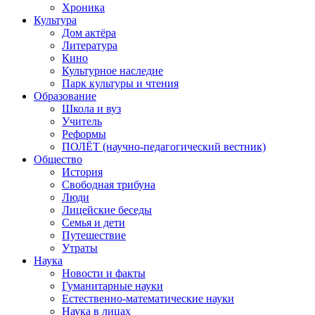
Хроника
Культура
Дом актёра
Литература
Кино
Культурное наследие
Парк культуры и чтения
Образование
Школа и вуз
Учитель
Реформы
ПОЛЁТ (научно-педагогический вестник)
Общество
История
Свободная трибуна
Люди
Лицейские беседы
Семья и дети
Путешествие
Утраты
Наука
Новости и факты
Гуманитарные науки
Естественно-математические науки
Наука в лицах