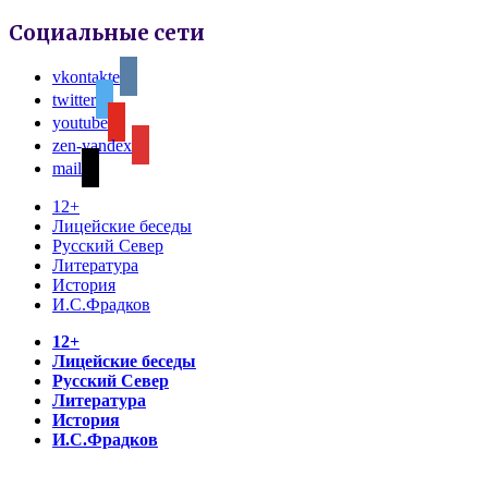
Социальные сети
vkontakte
twitter
youtube
zen-yandex
mail
12+
Лицейские беседы
Русский Север
Литература
История
И.С.Фрадков
12+
Лицейские беседы
Русский Север
Литература
История
И.С.Фрадков