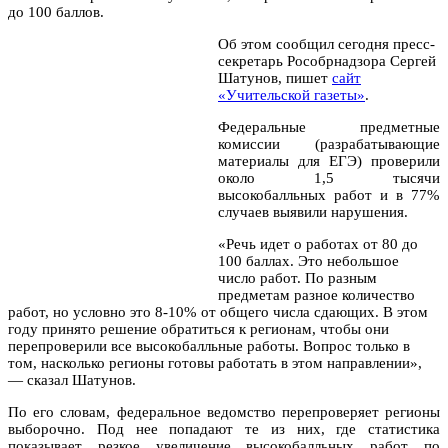
до 100 баллов.
Об этом сообщил сегодня пресс-
секретарь Рособрнадзора Сергей
Шатунов, пишет
сайт
«Учительской газеты»
.
Федеральные предметные
комиссии (разрабатывающие
материалы для ЕГЭ) проверили
около 1,5 тысячи
высокобалльных работ и в 77%
случаев выявили нарушения.
«Речь идет о работах от 80 до
100 баллах. Это небольшое
число работ. По разным
предметам разное количество
работ, но условно это 8-10% от общего числа сдающих. В этом
году принято решение обратиться к регионам, чтобы они
перепроверили все высокобалльные работы. Вопрос только в
том, насколько регионы готовы работать в этом направлении»,
— сказал Шатунов.
По его словам, федеральное ведомство перепроверяет регионы
выборочно. Под нее попадают те из них, где статистика
показывает резкое увеличение высокобалльных работ по