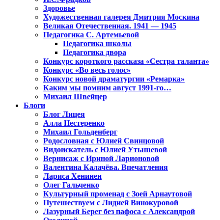
Здоровье
Художественная галерея Дмитрия Москина
Великая Отечественная. 1941 — 1945
Педагогика С. Артемьевой
Педагогика школы
Педагогика двора
Конкурс короткого рассказа «Сестра таланта»
Конкурс «Во весь голос»
Конкурс новой драматургии «Ремарка»
Каким мы помним август 1991-го…
Михаил Швейцер
Блоги
Блог Лицея
Алла Нестеренко
Михаил Гольденберг
Родословная с Юлией Свинцовой
Видоискатель с Юлией Утышевой
Вернисаж с Ириной Ларионовой
Валентина Калачёва. Впечатления
Лариса Хенинен
Олег Гальченко
Культурный променад с Зоей Арнаутовой
Путешествуем с Лидией Винокуровой
Лазурный Берег без пафоса с Александрой