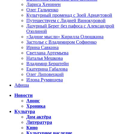
Лариса Хенинен
Олег Гальченко
Культурный променад с Зоей Арнаутовой
Путешествуем с Лидией Винокуровой
Лазурный Берег без пафоса с Александрой
Озолиной
«Задние мысли» Кирилла Олюшкина
Застолье с Владимиром Софиенко
Ирина Савкина
Светлана Артемьева
Наталья Мешкова
Владимир Берштейн
Екатерина Габалова
Олег Липовецкий
Илона Румянцева
Афиша
Новости
Анонс
Хроника
Культура
Дом актёра
Литература
Кино
Культурное наследие