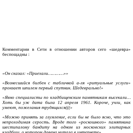
Комментарии в Сети в отношении авторов сего «шедевра»
беспощадны
:
«Он сказал: «Приехали…………»»
«Вознесшийся бигбен с табличкой а-ля «ритуальные услуги»
пронзает шпилем первый спутник. Шедеврально!»
«Явно специалисты по кладбищенским памятникам высекали…
Хоть бы уж дата была 12 апреля 1961. Короче, учли, как
умеют, пожелания трудящихся(((«
«Можно принять за глумление, если бы не было ясно, что это
непроходимая серость. Вроде того «роскошного» памятника
шестипалому бандиту на одном из московских элитарных
кладбищ, о котором давеча читала в интернете».