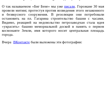
О так называемом «Биг Бене» мы уже
писали
. Горожане 30 мая
провели митинг, протестуя против возведения этого незаконного
и безвкусного сооружения. В резолюции они потребовали
о
становить
на пл. Гагарина
строительство башни с часами.
Видимо, реакцией на недовольство петрозаводчан стала идея
«украсить» башню мемориальной доской в память о первом
космонавте Земли, имя которого носит центральная площадь
города.
Вчера
ВКонтакте
были выложены эти фотографии: