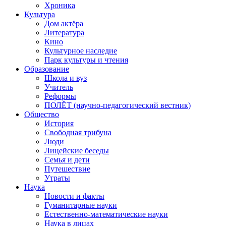
Хроника
Культура
Дом актёра
Литература
Кино
Культурное наследие
Парк культуры и чтения
Образование
Школа и вуз
Учитель
Реформы
ПОЛЁТ (научно-педагогический вестник)
Общество
История
Свободная трибуна
Люди
Лицейские беседы
Семья и дети
Путешествие
Утраты
Наука
Новости и факты
Гуманитарные науки
Естественно-математические науки
Наука в лицах