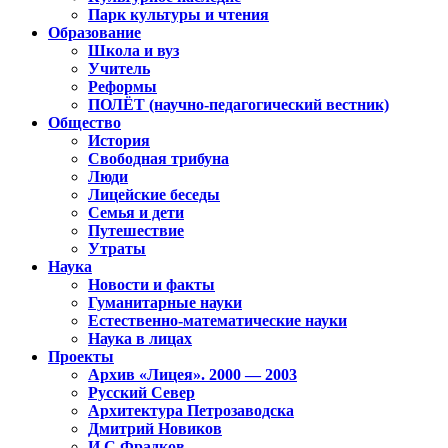
Парк культуры и чтения
Образование
Школа и вуз
Учитель
Реформы
ПОЛЁТ (научно-педагогический вестник)
Общество
История
Свободная трибуна
Люди
Лицейские беседы
Семья и дети
Путешествие
Утраты
Наука
Новости и факты
Гуманитарные науки
Естественно-математические науки
Наука в лицах
Проекты
Архив «Лицея». 2000 — 2003
Русский Север
Архитектура Петрозаводска
Дмитрий Новиков
И.С.Фрадков