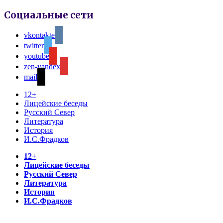
Социальные сети
vkontakte
twitter
youtube
zen-yandex
mail
12+
Лицейские беседы
Русский Север
Литература
История
И.С.Фрадков
12+
Лицейские беседы
Русский Север
Литература
История
И.С.Фрадков