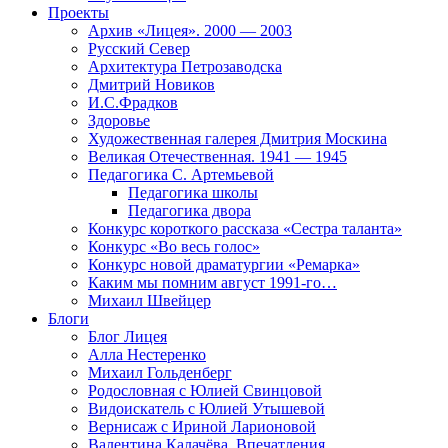
Проекты
Архив «Лицея». 2000 — 2003
Русский Север
Архитектура Петрозаводска
Дмитрий Новиков
И.С.Фрадков
Здоровье
Художественная галерея Дмитрия Москина
Великая Отечественная. 1941 — 1945
Педагогика С. Артемьевой
Педагогика школы
Педагогика двора
Конкурс короткого рассказа «Сестра таланта»
Конкурс «Во весь голос»
Конкурс новой драматургии «Ремарка»
Каким мы помним август 1991-го…
Михаил Швейцер
Блоги
Блог Лицея
Алла Нестеренко
Михаил Гольденберг
Родословная с Юлией Свинцовой
Видоискатель с Юлией Утышевой
Вернисаж с Ириной Ларионовой
Валентина Калачёва. Впечатления