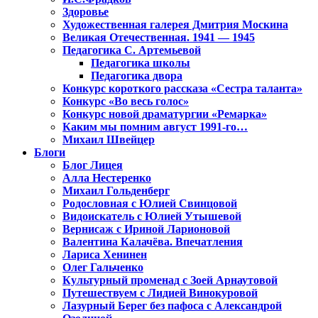
Здоровье
Художественная галерея Дмитрия Москина
Великая Отечественная. 1941 — 1945
Педагогика С. Артемьевой
Педагогика школы
Педагогика двора
Конкурс короткого рассказа «Сестра таланта»
Конкурс «Во весь голос»
Конкурс новой драматургии «Ремарка»
Каким мы помним август 1991-го…
Михаил Швейцер
Блоги
Блог Лицея
Алла Нестеренко
Михаил Гольденберг
Родословная с Юлией Свинцовой
Видоискатель с Юлией Утышевой
Вернисаж с Ириной Ларионовой
Валентина Калачёва. Впечатления
Лариса Хенинен
Олег Гальченко
Культурный променад с Зоей Арнаутовой
Путешествуем с Лидией Винокуровой
Лазурный Берег без пафоса с Александрой