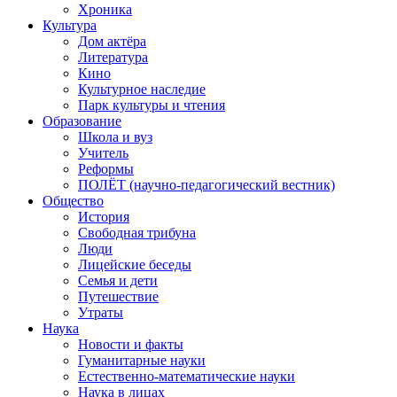
Хроника
Культура
Дом актёра
Литература
Кино
Культурное наследие
Парк культуры и чтения
Образование
Школа и вуз
Учитель
Реформы
ПОЛЁТ (научно-педагогический вестник)
Общество
История
Свободная трибуна
Люди
Лицейские беседы
Семья и дети
Путешествие
Утраты
Наука
Новости и факты
Гуманитарные науки
Естественно-математические науки
Наука в лицах