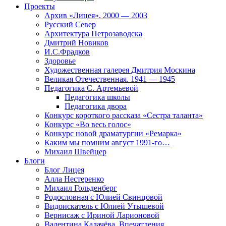
Проекты
Архив «Лицея». 2000 — 2003
Русский Север
Архитектура Петрозаводска
Дмитрий Новиков
И.С.Фрадков
Здоровье
Художественная галерея Дмитрия Москина
Великая Отечественная. 1941 — 1945
Педагогика С. Артемьевой
Педагогика школы
Педагогика двора
Конкурс короткого рассказа «Сестра таланта»
Конкурс «Во весь голос»
Конкурс новой драматургии «Ремарка»
Каким мы помним август 1991-го…
Михаил Швейцер
Блоги
Блог Лицея
Алла Нестеренко
Михаил Гольденберг
Родословная с Юлией Свинцовой
Видоискатель с Юлией Утышевой
Вернисаж с Ириной Ларионовой
Валентина Калачёва. Впечатления