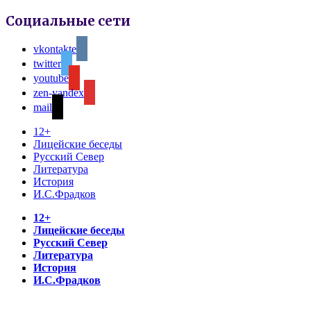
Социальные сети
vkontakte
twitter
youtube
zen-yandex
mail
12+
Лицейские беседы
Русский Север
Литература
История
И.С.Фрадков
12+
Лицейские беседы
Русский Север
Литература
История
И.С.Фрадков