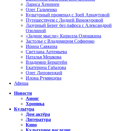
Лариса Хенинен
Олег Гальченко
Культурный променад с Зоей Арнаутовой
Путешествуем с Лидией Винокуровой
Лазурный Берег без пафоса с Александрой
Озолиной
«Задние мысли» Кирилла Олюшкина
Застолье с Владимиром Софиенко
Ирина Савкина
Светлана Артемьева
Наталья Мешкова
Владимир Берштейн
Екатерина Габалова
Олег Липовецкий
Илона Румянцева
Афиша
Новости
Анонс
Хроника
Культура
Дом актёра
Литература
Кино
Культурное наследие