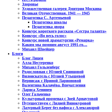
Здоровье
Художественная галерея Дмитрия Москина
Великая Отечественная. 1941 — 1945
Педагогика С. Артемьевой
Педагогика школы
Педагогика двора
Конкурс короткого рассказа «Сестра таланта»
Конкурс «Во весь голос»
Конкурс новой драматургии «Ремарка»
Каким мы помним август 1991-го…
Михаил Швейцер
Блоги
Блог Лицея
Алла Нестеренко
Михаил Гольденберг
Родословная с Юлией Свинцовой
Видоискатель с Юлией Утышевой
Вернисаж с Ириной Ларионовой
Валентина Калачёва. Впечатления
Лариса Хенинен
Олег Гальченко
Культурный променад с Зоей Арнаутовой
Путешествуем с Лидией Винокуровой
Лазурный Берег без пафоса с Александрой