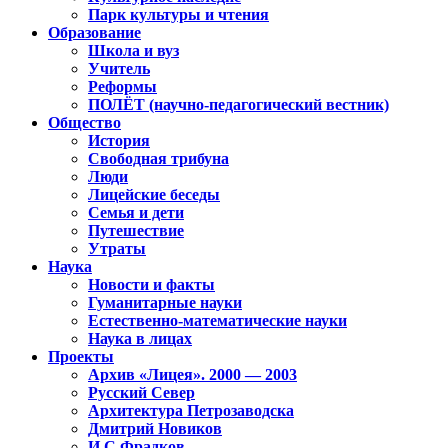
Парк культуры и чтения
Образование
Школа и вуз
Учитель
Реформы
ПОЛЁТ (научно-педагогический вестник)
Общество
История
Свободная трибуна
Люди
Лицейские беседы
Семья и дети
Путешествие
Утраты
Наука
Новости и факты
Гуманитарные науки
Естественно-математические науки
Наука в лицах
Проекты
Архив «Лицея». 2000 — 2003
Русский Север
Архитектура Петрозаводска
Дмитрий Новиков
И.С.Фрадков