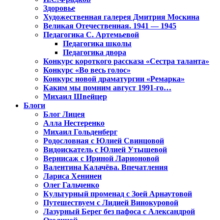
Здоровье
Художественная галерея Дмитрия Москина
Великая Отечественная. 1941 — 1945
Педагогика С. Артемьевой
Педагогика школы
Педагогика двора
Конкурс короткого рассказа «Сестра таланта»
Конкурс «Во весь голос»
Конкурс новой драматургии «Ремарка»
Каким мы помним август 1991-го…
Михаил Швейцер
Блоги
Блог Лицея
Алла Нестеренко
Михаил Гольденберг
Родословная с Юлией Свинцовой
Видоискатель с Юлией Утышевой
Вернисаж с Ириной Ларионовой
Валентина Калачёва. Впечатления
Лариса Хенинен
Олег Гальченко
Культурный променад с Зоей Арнаутовой
Путешествуем с Лидией Винокуровой
Лазурный Берег без пафоса с Александрой