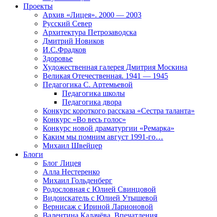
Проекты
Архив «Лицея». 2000 — 2003
Русский Север
Архитектура Петрозаводска
Дмитрий Новиков
И.С.Фрадков
Здоровье
Художественная галерея Дмитрия Москина
Великая Отечественная. 1941 — 1945
Педагогика С. Артемьевой
Педагогика школы
Педагогика двора
Конкурс короткого рассказа «Сестра таланта»
Конкурс «Во весь голос»
Конкурс новой драматургии «Ремарка»
Каким мы помним август 1991-го…
Михаил Швейцер
Блоги
Блог Лицея
Алла Нестеренко
Михаил Гольденберг
Родословная с Юлией Свинцовой
Видоискатель с Юлией Утышевой
Вернисаж с Ириной Ларионовой
Валентина Калачёва. Впечатления