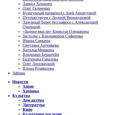
Лариса Хенинен
Олег Гальченко
Культурный променад с Зоей Арнаутовой
Путешествуем с Лидией Винокуровой
Лазурный Берег без пафоса с Александрой
Озолиной
«Задние мысли» Кирилла Олюшкина
Застолье с Владимиром Софиенко
Ирина Савкина
Светлана Артемьева
Наталья Мешкова
Владимир Берштейн
Екатерина Габалова
Олег Липовецкий
Илона Румянцева
Афиша
Новости
Анонс
Хроника
Культура
Дом актёра
Литература
Кино
Культурное наследие