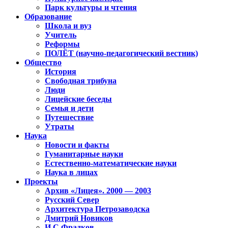
Парк культуры и чтения
Образование
Школа и вуз
Учитель
Реформы
ПОЛЁТ (научно-педагогический вестник)
Общество
История
Свободная трибуна
Люди
Лицейские беседы
Семья и дети
Путешествие
Утраты
Наука
Новости и факты
Гуманитарные науки
Естественно-математические науки
Наука в лицах
Проекты
Архив «Лицея». 2000 — 2003
Русский Север
Архитектура Петрозаводска
Дмитрий Новиков
И.С.Фрадков