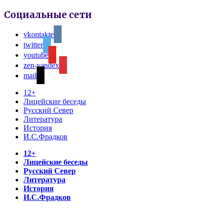
Социальные сети
vkontakte
twitter
youtube
zen-yandex
mail
12+
Лицейские беседы
Русский Север
Литература
История
И.С.Фрадков
12+
Лицейские беседы
Русский Север
Литература
История
И.С.Фрадков