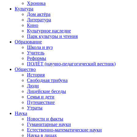
Хроника
Культура
Дом актёра
Литература
Кино
Культурное наследие
Парк культуры и чтения
Образование
Школа и вуз
Учитель
Реформы
ПОЛЁТ (научно-педагогический вестник)
Общество
История
Свободная трибуна
Люди
Лицейские беседы
Семья и дети
Путешествие
Утраты
Наука
Новости и факты
Гуманитарные науки
Естественно-математические науки
Наука в лицах