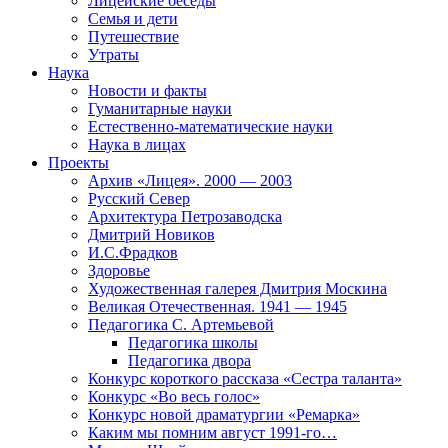
Лицейские беседы
Семья и дети
Путешествие
Утраты
Наука
Новости и факты
Гуманитарные науки
Естественно-математические науки
Наука в лицах
Проекты
Архив «Лицея». 2000 — 2003
Русский Север
Архитектура Петрозаводска
Дмитрий Новиков
И.С.Фрадков
Здоровье
Художественная галерея Дмитрия Москина
Великая Отечественная. 1941 — 1945
Педагогика С. Артемьевой
Педагогика школы
Педагогика двора
Конкурс короткого рассказа «Сестра таланта»
Конкурс «Во весь голос»
Конкурс новой драматургии «Ремарка»
Каким мы помним август 1991-го…