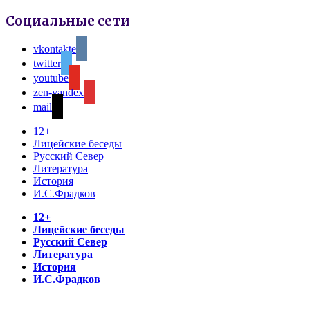
Социальные сети
vkontakte
twitter
youtube
zen-yandex
mail
12+
Лицейские беседы
Русский Север
Литература
История
И.С.Фрадков
12+
Лицейские беседы
Русский Север
Литература
История
И.С.Фрадков