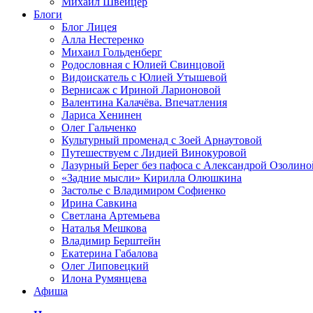
Михаил Швейцер
Блоги
Блог Лицея
Алла Нестеренко
Михаил Гольденберг
Родословная с Юлией Свинцовой
Видоискатель с Юлией Утышевой
Вернисаж с Ириной Ларионовой
Валентина Калачёва. Впечатления
Лариса Хенинен
Олег Гальченко
Культурный променад с Зоей Арнаутовой
Путешествуем с Лидией Винокуровой
Лазурный Берег без пафоса с Александрой Озолино
«Задние мысли» Кирилла Олюшкина
Застолье с Владимиром Софиенко
Ирина Савкина
Светлана Артемьева
Наталья Мешкова
Владимир Берштейн
Екатерина Габалова
Олег Липовецкий
Илона Румянцева
Афиша