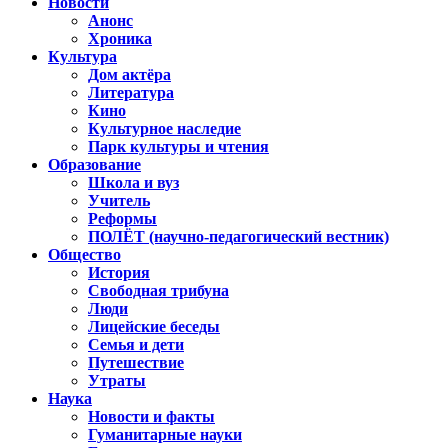
Новости
Анонс
Хроника
Культура
Дом актёра
Литература
Кино
Культурное наследие
Парк культуры и чтения
Образование
Школа и вуз
Учитель
Реформы
ПОЛЁТ (научно-педагогический вестник)
Общество
История
Свободная трибуна
Люди
Лицейские беседы
Семья и дети
Путешествие
Утраты
Наука
Новости и факты
Гуманитарные науки