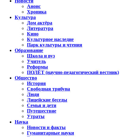
Новости
Анонс
Хроника
Культура
Дом актёра
Литература
Кино
Культурное наследие
Парк культуры и чтения
Образование
Школа и вуз
Учитель
Реформы
ПОЛЁТ (научно-педагогический вестник)
Общество
История
Свободная трибуна
Люди
Лицейские беседы
Семья и дети
Путешествие
Утраты
Наука
Новости и факты
Гуманитарные науки