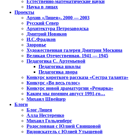
Естественно-математические науки
Наука в лицах
Проекты
Архив «Лицея». 2000 — 2003
Русский Север
Архитектура Петрозаводска
Дмитрий Новиков
И.С.Фрадков
Здоровье
Художественная галерея Дмитрия Москина
Великая Отечественная. 1941 — 1945
Педагогика С. Артемьевой
Педагогика школы
Педагогика двора
Конкурс короткого рассказа «Сестра таланта»
Конкурс «Во весь голос»
Конкурс новой драматургии «Ремарка»
Каким мы помним август 1991-го…
Михаил Швейцер
Блоги
Блог Лицея
Алла Нестеренко
Михаил Гольденберг
Родословная с Юлией Свинцовой
Видоискатель с Юлией Утышевой