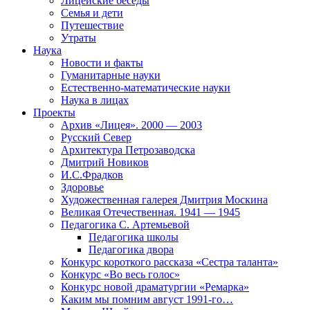
Лицейские беседы
Семья и дети
Путешествие
Утраты
Наука
Новости и факты
Гуманитарные науки
Естественно-математические науки
Наука в лицах
Проекты
Архив «Лицея». 2000 — 2003
Русский Север
Архитектура Петрозаводска
Дмитрий Новиков
И.С.Фрадков
Здоровье
Художественная галерея Дмитрия Москина
Великая Отечественная. 1941 — 1945
Педагогика С. Артемьевой
Педагогика школы
Педагогика двора
Конкурс короткого рассказа «Сестра таланта»
Конкурс «Во весь голос»
Конкурс новой драматургии «Ремарка»
Каким мы помним август 1991-го…