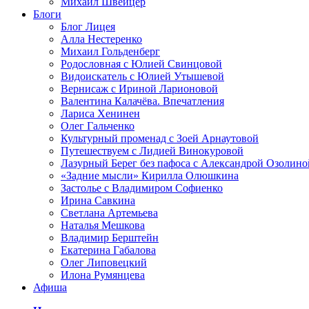
Михаил Швейцер
Блоги
Блог Лицея
Алла Нестеренко
Михаил Гольденберг
Родословная с Юлией Свинцовой
Видоискатель с Юлией Утышевой
Вернисаж с Ириной Ларионовой
Валентина Калачёва. Впечатления
Лариса Хенинен
Олег Гальченко
Культурный променад с Зоей Арнаутовой
Путешествуем с Лидией Винокуровой
Лазурный Берег без пафоса с Александрой Озолино
«Задние мысли» Кирилла Олюшкина
Застолье с Владимиром Софиенко
Ирина Савкина
Светлана Артемьева
Наталья Мешкова
Владимир Берштейн
Екатерина Габалова
Олег Липовецкий
Илона Румянцева
Афиша