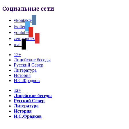
Социальные сети
vkontakte
twitter
youtube
zen-yandex
mail
12+
Лицейские беседы
Русский Север
Литература
История
И.С.Фрадков
12+
Лицейские беседы
Русский Север
Литература
История
И.С.Фрадков