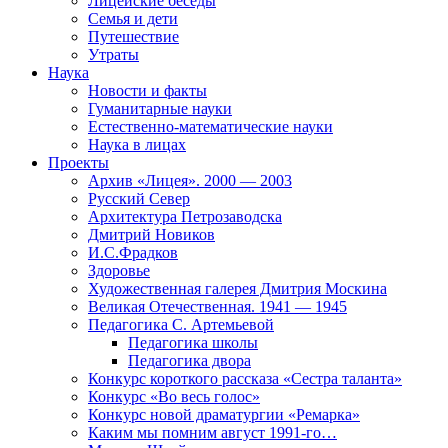
Лицейские беседы
Семья и дети
Путешествие
Утраты
Наука
Новости и факты
Гуманитарные науки
Естественно-математические науки
Наука в лицах
Проекты
Архив «Лицея». 2000 — 2003
Русский Север
Архитектура Петрозаводска
Дмитрий Новиков
И.С.Фрадков
Здоровье
Художественная галерея Дмитрия Москина
Великая Отечественная. 1941 — 1945
Педагогика С. Артемьевой
Педагогика школы
Педагогика двора
Конкурс короткого рассказа «Сестра таланта»
Конкурс «Во весь голос»
Конкурс новой драматургии «Ремарка»
Каким мы помним август 1991-го…