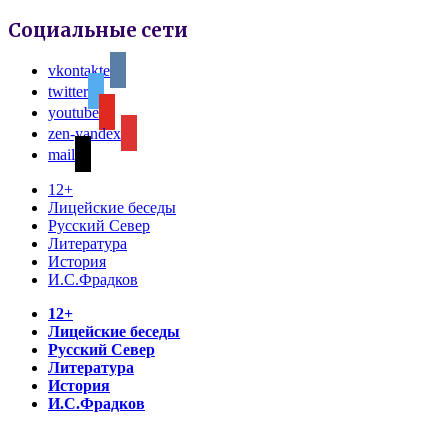
Социальные сети
vkontakte
twitter
youtube
zen-yandex
mail
12+
Лицейские беседы
Русский Север
Литература
История
И.С.Фрадков
12+
Лицейские беседы
Русский Север
Литература
История
И.С.Фрадков