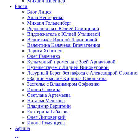
Михаил Швейцер
Блоги
Блог Лицея
Алла Нестеренко
Михаил Гольденберг
Родословная с Юлией Свинцовой
Видоискатель с Юлией Утышевой
Вернисаж с Ириной Ларионовой
Валентина Калачёва. Впечатления
Лариса Хенинен
Олег Гальченко
Культурный променад с Зоей Арнаутовой
Путешествуем с Лидией Винокуровой
Лазурный Берег без пафоса с Александрой Озолино
«Задние мысли» Кирилла Олюшкина
Застолье с Владимиром Софиенко
Ирина Савкина
Светлана Артемьева
Наталья Мешкова
Владимир Берштейн
Екатерина Габалова
Олег Липовецкий
Илона Румянцева
Афиша