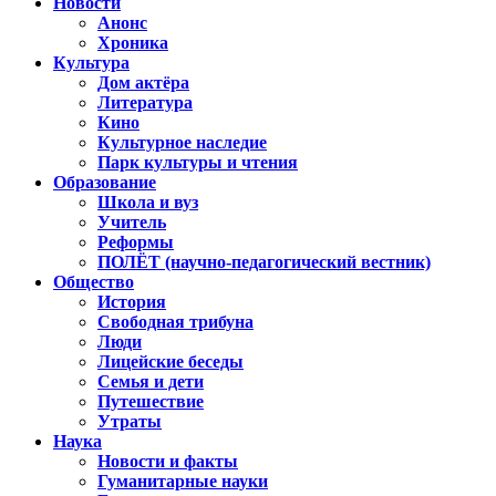
Новости
Анонс
Хроника
Культура
Дом актёра
Литература
Кино
Культурное наследие
Парк культуры и чтения
Образование
Школа и вуз
Учитель
Реформы
ПОЛЁТ (научно-педагогический вестник)
Общество
История
Свободная трибуна
Люди
Лицейские беседы
Семья и дети
Путешествие
Утраты
Наука
Новости и факты
Гуманитарные науки