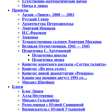
Естественно-математические науки
Наука в лицах
Проекты
Архив «Лицея». 2000 — 2003
Русский Север
Архитектура Петрозаводска
Дмитрий Новиков
И.С.Фрадков
Здоровье
Художественная галерея Дмитрия Москина
Великая Отечественная. 1941 — 1945
Педагогика С. Артемьевой
Педагогика школы
Педагогика двора
Конкурс короткого рассказа «Сестра таланта»
Конкурс «Во весь голос»
Конкурс новой драматургии «Ремарка»
Каким мы помним август 1991-го…
Михаил Швейцер
Блоги
Блог Лицея
Алла Нестеренко
Михаил Гольденберг
Родословная с Юлией Свинцовой
Видоискатель с Юлией Утышевой