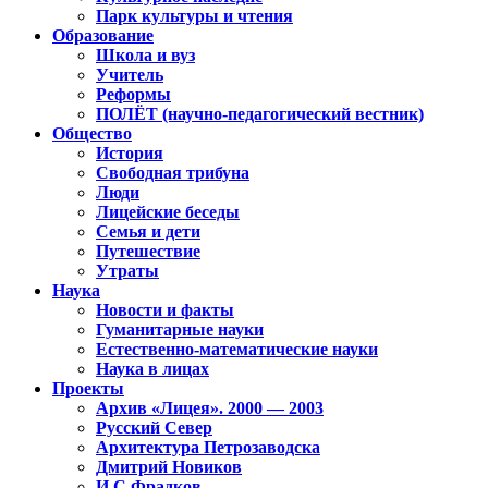
Парк культуры и чтения
Образование
Школа и вуз
Учитель
Реформы
ПОЛЁТ (научно-педагогический вестник)
Общество
История
Свободная трибуна
Люди
Лицейские беседы
Семья и дети
Путешествие
Утраты
Наука
Новости и факты
Гуманитарные науки
Естественно-математические науки
Наука в лицах
Проекты
Архив «Лицея». 2000 — 2003
Русский Север
Архитектура Петрозаводска
Дмитрий Новиков
И.С.Фрадков