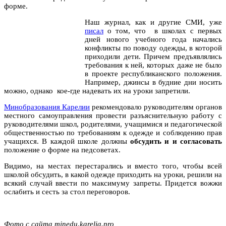
форме.
Наш журнал, как и другие СМИ, уже
писал
о том, что в школах с первых
дней нового учебного года начались
конфликты по поводу одежды, в которой
приходили дети. Причем предъявлялись
требования к ней, которых даже не было
в проекте республиканского положения.
Например, джинсы в будние дни носить
можно, однако кое-где надевать их на уроки запретили.
Минобразования Карелии
рекомендовало руководителям органов
местного самоуправления провести разъяснительную работу с
руководителями школ, родителями, учащимися и педагогической
общественностью по требованиям к одежде и соблюдению прав
учащихся. В каждой школе должны
обсудить и и согласовать
положение о форме на педсоветах.
Видимо, на местах перестарались и вместо того, чтобы всей
школой обсудить, в какой одежде приходить на уроки, решили на
всякий случай ввести по максимуму запреты. Придется вожжи
ослабить и сесть за стол переговоров.
Фото с сайта minedu.karelia.pro