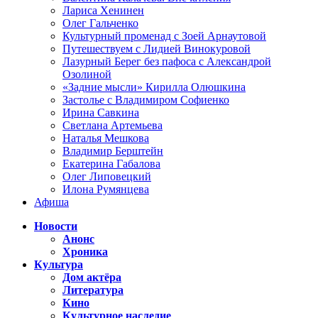
Лариса Хенинен
Олег Гальченко
Культурный променад с Зоей Арнаутовой
Путешествуем с Лидией Винокуровой
Лазурный Берег без пафоса с Александрой
Озолиной
«Задние мысли» Кирилла Олюшкина
Застолье с Владимиром Софиенко
Ирина Савкина
Светлана Артемьева
Наталья Мешкова
Владимир Берштейн
Екатерина Габалова
Олег Липовецкий
Илона Румянцева
Афиша
Новости
Анонс
Хроника
Культура
Дом актёра
Литература
Кино
Культурное наследие