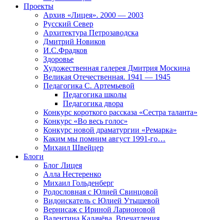
Проекты
Архив «Лицея». 2000 — 2003
Русский Север
Архитектура Петрозаводска
Дмитрий Новиков
И.С.Фрадков
Здоровье
Художественная галерея Дмитрия Москина
Великая Отечественная. 1941 — 1945
Педагогика С. Артемьевой
Педагогика школы
Педагогика двора
Конкурс короткого рассказа «Сестра таланта»
Конкурс «Во весь голос»
Конкурс новой драматургии «Ремарка»
Каким мы помним август 1991-го…
Михаил Швейцер
Блоги
Блог Лицея
Алла Нестеренко
Михаил Гольденберг
Родословная с Юлией Свинцовой
Видоискатель с Юлией Утышевой
Вернисаж с Ириной Ларионовой
Валентина Калачёва. Впечатления