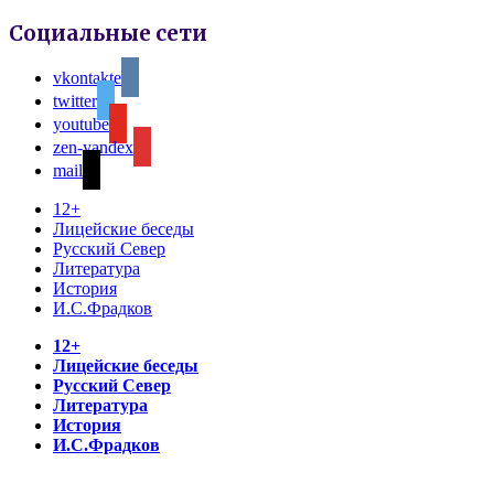
Социальные сети
vkontakte
twitter
youtube
zen-yandex
mail
12+
Лицейские беседы
Русский Север
Литература
История
И.С.Фрадков
12+
Лицейские беседы
Русский Север
Литература
История
И.С.Фрадков