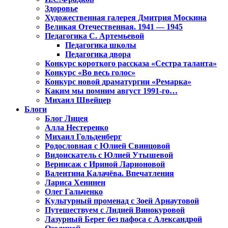
Здоровье
Художественная галерея Дмитрия Москина
Великая Отечественная. 1941 — 1945
Педагогика С. Артемьевой
Педагогика школы
Педагогика двора
Конкурс короткого рассказа «Сестра таланта»
Конкурс «Во весь голос»
Конкурс новой драматургии «Ремарка»
Каким мы помним август 1991-го…
Михаил Швейцер
Блоги
Блог Лицея
Алла Нестеренко
Михаил Гольденберг
Родословная с Юлией Свинцовой
Видоискатель с Юлией Утышевой
Вернисаж с Ириной Ларионовой
Валентина Калачёва. Впечатления
Лариса Хенинен
Олег Гальченко
Культурный променад с Зоей Арнаутовой
Путешествуем с Лидией Винокуровой
Лазурный Берег без пафоса с Александрой