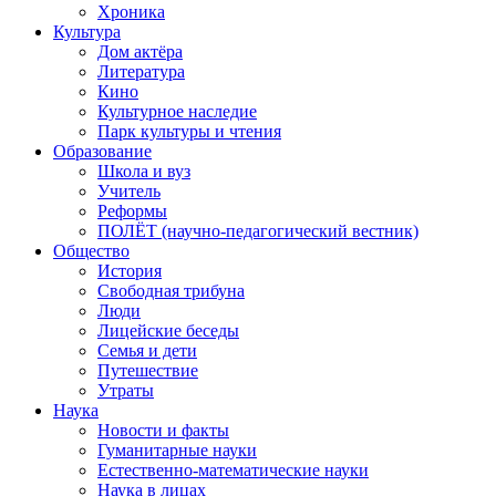
Хроника
Культура
Дом актёра
Литература
Кино
Культурное наследие
Парк культуры и чтения
Образование
Школа и вуз
Учитель
Реформы
ПОЛЁТ (научно-педагогический вестник)
Общество
История
Свободная трибуна
Люди
Лицейские беседы
Семья и дети
Путешествие
Утраты
Наука
Новости и факты
Гуманитарные науки
Естественно-математические науки
Наука в лицах