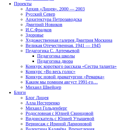
Проекты
Архив «Лицея». 2000 — 2003
Русский Север
Архитектура Петрозаводска
Дмитрий Новиков
И.С.Фрадков
Здоровье
Художественная галерея Дмитрия Москина
Великая Отечественная. 1941 — 1945
Педагогика С. Артемьевой
Педагогика школы
Педагогика двора
Конкурс короткого рассказа «Сестра таланта»
Конкурс «Во весь голос»
Конкурс новой драматургии «Ремарка»
Каким мы помним август 1991-го…
Михаил Швейцер
Блоги
Блог Лицея
Алла Нестеренко
Михаил Гольденберг
Родословная с Юлией Свинцовой
Видоискатель с Юлией Утышевой
Вернисаж с Ириной Ларионовой
Валентина Калачёва. Впечатления