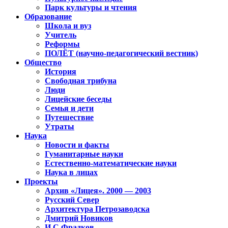
Парк культуры и чтения
Образование
Школа и вуз
Учитель
Реформы
ПОЛЁТ (научно-педагогический вестник)
Общество
История
Свободная трибуна
Люди
Лицейские беседы
Семья и дети
Путешествие
Утраты
Наука
Новости и факты
Гуманитарные науки
Естественно-математические науки
Наука в лицах
Проекты
Архив «Лицея». 2000 — 2003
Русский Север
Архитектура Петрозаводска
Дмитрий Новиков
И.С.Фрадков