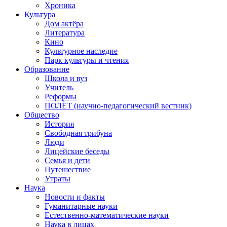
Хроника
Культура
Дом актёра
Литература
Кино
Культурное наследие
Парк культуры и чтения
Образование
Школа и вуз
Учитель
Реформы
ПОЛЁТ (научно-педагогический вестник)
Общество
История
Свободная трибуна
Люди
Лицейские беседы
Семья и дети
Путешествие
Утраты
Наука
Новости и факты
Гуманитарные науки
Естественно-математические науки
Наука в лицах