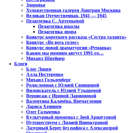
Здоровье
Художественная галерея Дмитрия Москина
Великая Отечественная. 1941 — 1945
Педагогика С. Артемьевой
Педагогика школы
Педагогика двора
Конкурс короткого рассказа «Сестра таланта»
Конкурс «Во весь голос»
Конкурс новой драматургии «Ремарка»
Каким мы помним август 1991-го…
Михаил Швейцер
Блоги
Блог Лицея
Алла Нестеренко
Михаил Гольденберг
Родословная с Юлией Свинцовой
Видоискатель с Юлией Утышевой
Вернисаж с Ириной Ларионовой
Валентина Калачёва. Впечатления
Лариса Хенинен
Олег Гальченко
Культурный променад с Зоей Арнаутовой
Путешествуем с Лидией Винокуровой
Лазурный Берег без пафоса с Александрой