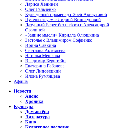
Лариса Хенинен
Олег Гальченко
Культурный променад с Зоей Арнаутовой
Путешествуем с Лидией Винокуровой
Лазурный Берег без пафоса с Александрой
Озолиной
«Задние мысли» Кирилла Олюшкина
Застолье с Владимиром Софиенко
Ирина Савкина
Светлана Артемьева
Наталья Мешкова
Владимир Берштейн
Екатерина Габалова
Олег Липовецкий
Илона Румянцева
Афиша
Новости
Анонс
Хроника
Культура
Дом актёра
Литература
Кино
Культурное наследие