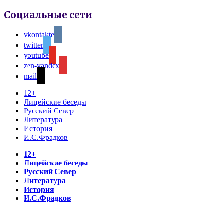
Социальные сети
vkontakte
twitter
youtube
zen-yandex
mail
12+
Лицейские беседы
Русский Север
Литература
История
И.С.Фрадков
12+
Лицейские беседы
Русский Север
Литература
История
И.С.Фрадков