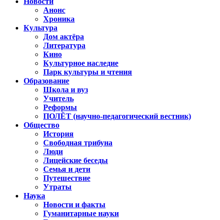
Новости
Анонс
Хроника
Культура
Дом актёра
Литература
Кино
Культурное наследие
Парк культуры и чтения
Образование
Школа и вуз
Учитель
Реформы
ПОЛЁТ (научно-педагогический вестник)
Общество
История
Свободная трибуна
Люди
Лицейские беседы
Семья и дети
Путешествие
Утраты
Наука
Новости и факты
Гуманитарные науки