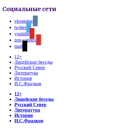
Социальные сети
vkontakte
twitter
youtube
zen-yandex
mail
12+
Лицейские беседы
Русский Север
Литература
История
И.С.Фрадков
12+
Лицейские беседы
Русский Север
Литература
История
И.С.Фрадков