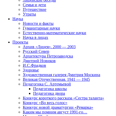
Лицейские беседы
Семья и дети
Путешествие
Утраты
Наука
Новости и факты
Гуманитарные науки
Естественно-математические науки
Наука в лицах
Проекты
Архив «Лицея». 2000 — 2003
Русский Север
Архитектура Петрозаводска
Дмитрий Новиков
И.С.Фрадков
Здоровье
Художественная галерея Дмитрия Москина
Великая Отечественная. 1941 — 1945
Педагогика С. Артемьевой
Педагогика школы
Педагогика двора
Конкурс короткого рассказа «Сестра таланта»
Конкурс «Во весь голос»
Конкурс новой драматургии «Ремарка»
Каким мы помним август 1991-го…