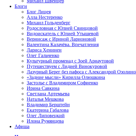
Михаил Швейцер
Блоги
Блог Лицея
Алла Нестеренко
Михаил Гольденберг
Родословная с Юлией Свинцовой
Видоискатель с Юлией Утышевой
Вернисаж с Ириной Ларионовой
Валентина Калачёва. Впечатления
Лариса Хенинен
Олег Гальченко
Культурный променад с Зоей Арнаутовой
Путешествуем с Лидией Винокуровой
Лазурный Берег без пафоса с Александрой Озолино
«Задние мысли» Кирилла Олюшкина
Застолье с Владимиром Софиенко
Ирина Савкина
Светлана Артемьева
Наталья Мешкова
Владимир Берштейн
Екатерина Габалова
Олег Липовецкий
Илона Румянцева
Афиша