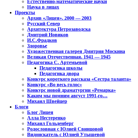
Естественно-математические науки
Наука в лицах
Проекты
Архив «Лицея». 2000 — 2003
Русский Север
Архитектура Петрозаводска
Дмитрий Новиков
И.С.Фрадков
Здоровье
Художественная галерея Дмитрия Москина
Великая Отечественная. 1941 — 1945
Педагогика С. Артемьевой
Педагогика школы
Педагогика двора
Конкурс короткого рассказа «Сестра таланта»
Конкурс «Во весь голос»
Конкурс новой драматургии «Ремарка»
Каким мы помним август 1991-го…
Михаил Швейцер
Блоги
Блог Лицея
Алла Нестеренко
Михаил Гольденберг
Родословная с Юлией Свинцовой
Видоискатель с Юлией Утышевой