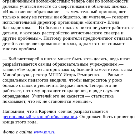
ограниченными возможностями: теперь они по возможности
должны учиться вместе со сверстниками в обычных школах.
«Инклюзивное образование — замечательный принцип, вот
только к нему не готовы ни общество, ни учителя,— говорит
исполнительный директор организации «Контакт» Елена
Баградникова. — В обычных школах никто не умеет работать с
детьми, у которых расстройство аутистического спектра и
другие проблемы». Поэтому родители предпочитают отдавать
детей в специализированные школы, однако это не снимает
многих проблем.
— Библиотекарей в школе может быть хоть десять, ведь штат
разрабатывается самим образовательным учреждением,—
заявил «Ъ» один из авторов закона, бывший заместитель главы
Минобрнауки, ректор МГПУ Игорь Реморенко. — Раньше
социальных педагогов вводили, чтобы выпроситоь у роно
больше ставок и увеличить бюджет школ. Теперь это не
работает, поэтому проходят сокращения, в ряде случаев
оправданные. Учителей это не касается — статистика
показывает, что их не становится меньше».
Напомним, что в Карелии сейчас разрабатывается
региональный закон об образовании
. Он должен быть принят до
конца этого года.
Фото с сайта
www.mn.ru