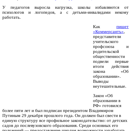
У педагогов выросла нагрузка, школы избавляются от
психологов и логопедов, а с детьми-инвалидами некому
работать.
Как
пишет
«Коммерсантъ»
,
представители
учительского
профсоюза и
родительской
общественности
подвели первые
итоги действия
закона «Об
образовании».
Выводы
неутешительные.
Закон «Об
образовании в
РФ» готовился
более пяти лет и был подписан президентом Владимиром
Путиным 29 декабря прошлого года. Он должен был свести в
единую структуру все профильное законодательство: от детских
садов до послевузовского образования. Среди основных его
положений — предоставление школам возможности заработать