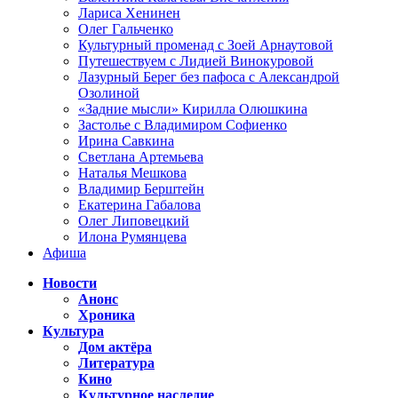
Лариса Хенинен
Олег Гальченко
Культурный променад с Зоей Арнаутовой
Путешествуем с Лидией Винокуровой
Лазурный Берег без пафоса с Александрой
Озолиной
«Задние мысли» Кирилла Олюшкина
Застолье с Владимиром Софиенко
Ирина Савкина
Светлана Артемьева
Наталья Мешкова
Владимир Берштейн
Екатерина Габалова
Олег Липовецкий
Илона Румянцева
Афиша
Новости
Анонс
Хроника
Культура
Дом актёра
Литература
Кино
Культурное наследие