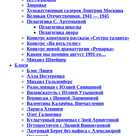
Здоровье
Художественная галерея Дмитрия Москина
Великая Отечественная. 1941 — 1945
Педагогика С. Артемьевой
Педагогика школы
Педагогика двора
Конкурс короткого рассказа «Сестра таланта»
Конкурс «Во весь голос»
Конкурс новой драматургии «Ремарка»
Каким мы помним август 1991-го…
Михаил Швейцер
Блоги
Блог Лицея
Алла Нестеренко
Михаил Гольденберг
Родословная с Юлией Свинцовой
Видоискатель с Юлией Утышевой
Вернисаж с Ириной Ларионовой
Валентина Калачёва. Впечатления
Лариса Хенинен
Олег Гальченко
Культурный променад с Зоей Арнаутовой
Путешествуем с Лидией Винокуровой
Лазурный Берег без пафоса с Александрой