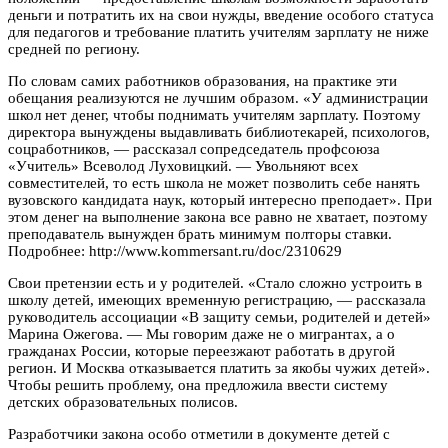
деньги и потратить их на свои нужды, введение особого статуса
для педагогов и требование платить учителям зарплату не ниже
средней по региону.
По словам самих работников образования, на практике эти
обещания реализуются не лучшим образом. «У администрации
школ нет денег, чтобы поднимать учителям зарплату. Поэтому
директора вынуждены выдавливать библиотекарей, психологов,
соцработников, — рассказал сопредседатель профсоюза
«Учитель» Всеволод Луховицкий. — Увольняют всех
совместителей, то есть школа не может позволить себе нанять
вузовского кандидата наук, который интересно преподает». При
этом денег на выполнение закона все равно не хватает, поэтому
преподаватель вынужден брать минимум полторы ставки.
Подробнее: http://www.kommersant.ru/doc/2310629
Свои претензии есть и у родителей. «Стало сложно устроить в
школу детей, имеющих временную регистрацию, — рассказала
руководитель ассоциации «В защиту семьи, родителей и детей»
Марина Ожегова. — Мы говорим даже не о мигрантах, а о
гражданах России, которые переезжают работать в другой
регион. И Москва отказывается платить за якобы чужих детей».
Чтобы решить проблему, она предложила ввести систему
детских образовательных полисов.
Разработчики закона особо отметили в документе детей с