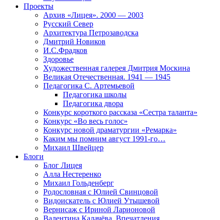
Проекты
Архив «Лицея». 2000 — 2003
Русский Север
Архитектура Петрозаводска
Дмитрий Новиков
И.С.Фрадков
Здоровье
Художественная галерея Дмитрия Москина
Великая Отечественная. 1941 — 1945
Педагогика С. Артемьевой
Педагогика школы
Педагогика двора
Конкурс короткого рассказа «Сестра таланта»
Конкурс «Во весь голос»
Конкурс новой драматургии «Ремарка»
Каким мы помним август 1991-го…
Михаил Швейцер
Блоги
Блог Лицея
Алла Нестеренко
Михаил Гольденберг
Родословная с Юлией Свинцовой
Видоискатель с Юлией Утышевой
Вернисаж с Ириной Ларионовой
Валентина Калачёва. Впечатления