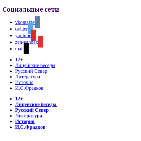
Социальные сети
vkontakte
twitter
youtube
zen-yandex
mail
12+
Лицейские беседы
Русский Север
Литература
История
И.С.Фрадков
12+
Лицейские беседы
Русский Север
Литература
История
И.С.Фрадков