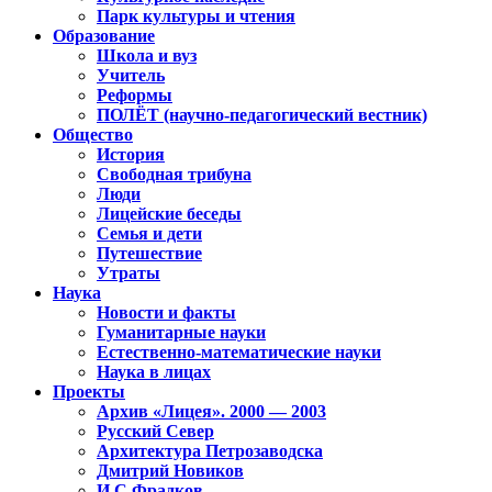
Парк культуры и чтения
Образование
Школа и вуз
Учитель
Реформы
ПОЛЁТ (научно-педагогический вестник)
Общество
История
Свободная трибуна
Люди
Лицейские беседы
Семья и дети
Путешествие
Утраты
Наука
Новости и факты
Гуманитарные науки
Естественно-математические науки
Наука в лицах
Проекты
Архив «Лицея». 2000 — 2003
Русский Север
Архитектура Петрозаводска
Дмитрий Новиков
И.С.Фрадков