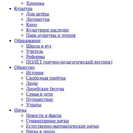
Хроника
Культура
Дом актёра
Литература
Кино
Культурное наследие
Парк культуры и чтения
Образование
Школа и вуз
Учитель
Реформы
ПОЛЁТ (научно-педагогический вестник)
Общество
История
Свободная трибуна
Люди
Лицейские беседы
Семья и дети
Путешествие
Утраты
Наука
Новости и факты
Гуманитарные науки
Естественно-математические науки
Наука в лицах