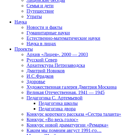
Лицейские беседы
Семья и дети
Путешествие
Утраты
Наука
Новости и факты
Гуманитарные науки
Естественно-математические науки
Наука в лицах
Проекты
Архив «Лицея». 2000 — 2003
Русский Север
Архитектура Петрозаводска
Дмитрий Новиков
И.С.Фрадков
Здоровье
Художественная галерея Дмитрия Москина
Великая Отечественная. 1941 — 1945
Педагогика С. Артемьевой
Педагогика школы
Педагогика двора
Конкурс короткого рассказа «Сестра таланта»
Конкурс «Во весь голос»
Конкурс новой драматургии «Ремарка»
Каким мы помним август 1991-го…