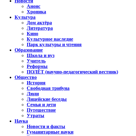
Новости
Анонс
Хроника
Культура
Дом актёра
Литература
Кино
Культурное наследие
Парк культуры и чтения
Образование
Школа и вуз
Учитель
Реформы
ПОЛЁТ (научно-педагогический вестник)
Общество
История
Свободная трибуна
Люди
Лицейские беседы
Семья и дети
Путешествие
Утраты
Наука
Новости и факты
Гуманитарные науки