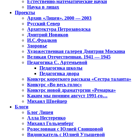
Естественно-математические науки
Наука в лицах
Проекты
Архив «Лицея». 2000 — 2003
Русский Север
Архитектура Петрозаводска
Дмитрий Новиков
И.С.Фрадков
Здоровье
Художественная галерея Дмитрия Москина
Великая Отечественная. 1941 — 1945
Педагогика С. Артемьевой
Педагогика школы
Педагогика двора
Конкурс короткого рассказа «Сестра таланта»
Конкурс «Во весь голос»
Конкурс новой драматургии «Ремарка»
Каким мы помним август 1991-го…
Михаил Швейцер
Блоги
Блог Лицея
Алла Нестеренко
Михаил Гольденберг
Родословная с Юлией Свинцовой
Видоискатель с Юлией Утышевой