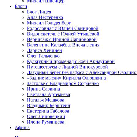
Михаил Швейцер
Блоги
Блог Лицея
Алла Нестеренко
Михаил Гольденберг
Родословная с Юлией Свинцовой
Видоискатель с Юлией Утышевой
Вернисаж с Ириной Ларионовой
Валентина Калачёва. Впечатления
Лариса Хенинен
Олег Гальченко
Культурный променад с Зоей Арнаутовой
Путешествуем с Лидией Винокуровой
Лазурный Берег без пафоса с Александрой Озолино
«Задние мысли» Кирилла Олюшкина
Застолье с Владимиром Софиенко
Ирина Савкина
Светлана Артемьева
Наталья Мешкова
Владимир Берштейн
Екатерина Габалова
Олег Липовецкий
Илона Румянцева
Афиша