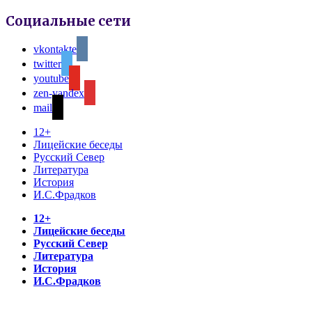
Социальные сети
vkontakte
twitter
youtube
zen-yandex
mail
12+
Лицейские беседы
Русский Север
Литература
История
И.С.Фрадков
12+
Лицейские беседы
Русский Север
Литература
История
И.С.Фрадков