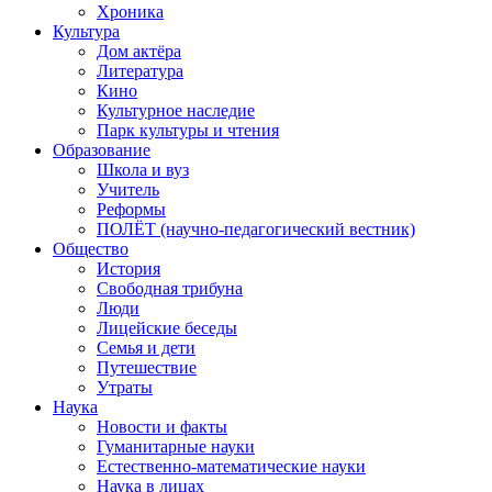
Хроника
Культура
Дом актёра
Литература
Кино
Культурное наследие
Парк культуры и чтения
Образование
Школа и вуз
Учитель
Реформы
ПОЛЁТ (научно-педагогический вестник)
Общество
История
Свободная трибуна
Люди
Лицейские беседы
Семья и дети
Путешествие
Утраты
Наука
Новости и факты
Гуманитарные науки
Естественно-математические науки
Наука в лицах