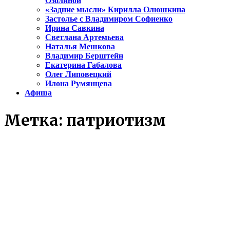
Озолиной
«Задние мысли» Кирилла Олюшкина
Застолье с Владимиром Софиенко
Ирина Савкина
Светлана Артемьева
Наталья Мешкова
Владимир Берштейн
Екатерина Габалова
Олег Липовецкий
Илона Румянцева
Афиша
Метка:
патриотизм