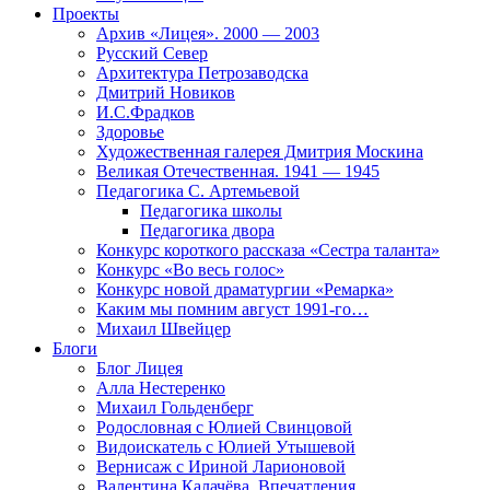
Проекты
Архив «Лицея». 2000 — 2003
Русский Север
Архитектура Петрозаводска
Дмитрий Новиков
И.С.Фрадков
Здоровье
Художественная галерея Дмитрия Москина
Великая Отечественная. 1941 — 1945
Педагогика С. Артемьевой
Педагогика школы
Педагогика двора
Конкурс короткого рассказа «Сестра таланта»
Конкурс «Во весь голос»
Конкурс новой драматургии «Ремарка»
Каким мы помним август 1991-го…
Михаил Швейцер
Блоги
Блог Лицея
Алла Нестеренко
Михаил Гольденберг
Родословная с Юлией Свинцовой
Видоискатель с Юлией Утышевой
Вернисаж с Ириной Ларионовой
Валентина Калачёва. Впечатления