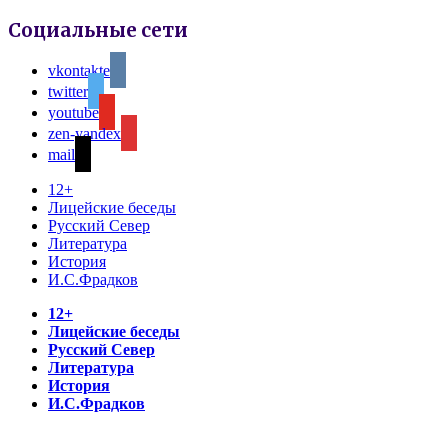
Социальные сети
vkontakte
twitter
youtube
zen-yandex
mail
12+
Лицейские беседы
Русский Север
Литература
История
И.С.Фрадков
12+
Лицейские беседы
Русский Север
Литература
История
И.С.Фрадков