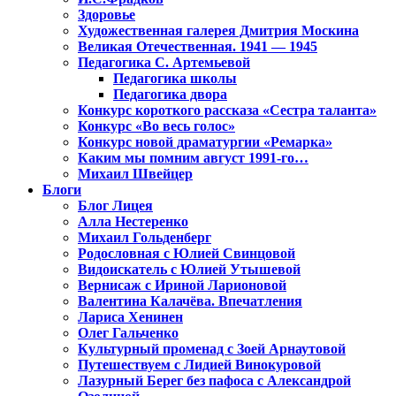
Здоровье
Художественная галерея Дмитрия Москина
Великая Отечественная. 1941 — 1945
Педагогика С. Артемьевой
Педагогика школы
Педагогика двора
Конкурс короткого рассказа «Сестра таланта»
Конкурс «Во весь голос»
Конкурс новой драматургии «Ремарка»
Каким мы помним август 1991-го…
Михаил Швейцер
Блоги
Блог Лицея
Алла Нестеренко
Михаил Гольденберг
Родословная с Юлией Свинцовой
Видоискатель с Юлией Утышевой
Вернисаж с Ириной Ларионовой
Валентина Калачёва. Впечатления
Лариса Хенинен
Олег Гальченко
Культурный променад с Зоей Арнаутовой
Путешествуем с Лидией Винокуровой
Лазурный Берег без пафоса с Александрой