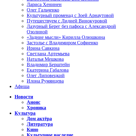
Лариса Хенинен
Олег Гальченко
Культурный променад с Зоей Арнаутовой
Путешествуем с Лидией Винокуровой
Лазурный Берег без пафоса с Александрой
Озолиной
«Задние мысли» Кирилла Олюшкина
Застолье с Владимиром Софиенко
Ирина Савкина
Светлана Артемьева
Наталья Мешкова
Владимир Берштейн
Екатерина Габалова
Олег Липовецкий
Илона Румянцева
Афиша
Новости
Анонс
Хроника
Культура
Дом актёра
Литература
Кино
Культурное наследие