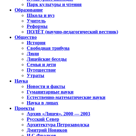
Парк культуры и чтения
Образование
Школа и вуз
Учитель
Реформы
ПОЛЁТ (научно-педагогический вестник)
Общество
История
Свободная трибуна
Люди
Лицейские беседы
Семья и дети
Путешествие
Утраты
Наука
Новости и факты
Гуманитарные науки
Естественно-математические науки
Наука в лицах
Проекты
Архив «Лицея». 2000 — 2003
Русский Север
Архитектура Петрозаводска
Дмитрий Новиков
И.С.Фрадков