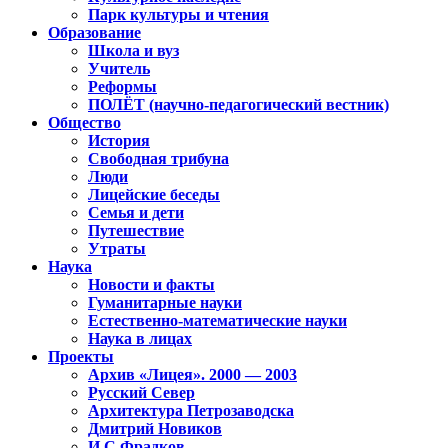
Парк культуры и чтения
Образование
Школа и вуз
Учитель
Реформы
ПОЛЁТ (научно-педагогический вестник)
Общество
История
Свободная трибуна
Люди
Лицейские беседы
Семья и дети
Путешествие
Утраты
Наука
Новости и факты
Гуманитарные науки
Естественно-математические науки
Наука в лицах
Проекты
Архив «Лицея». 2000 — 2003
Русский Север
Архитектура Петрозаводска
Дмитрий Новиков
И.С.Фрадков