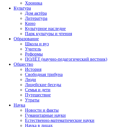
Хроника
Культура
Дом актёра
Литература
Кино
Культурное наследие
Парк культуры и чтения
Образование
Школа и вуз
Учитель
Реформы
ПОЛЁТ (научно-педагогический вестник)
Общество
История
Свободная трибуна
Люди
Лицейские беседы
Семья и дети
Путешествие
Утраты
Наука
Новости и факты
Гуманитарные науки
Естественно-математические науки
Наука в лицах