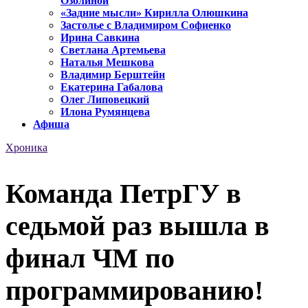
Озолиной
«Задние мысли» Кирилла Олюшкина
Застолье с Владимиром Софиенко
Ирина Савкина
Светлана Артемьева
Наталья Мешкова
Владимир Берштейн
Екатерина Габалова
Олег Липовецкий
Илона Румянцева
Афиша
Хроника
Команда ПетрГУ в
седьмой раз вышла в
финал ЧМ по
программированию!