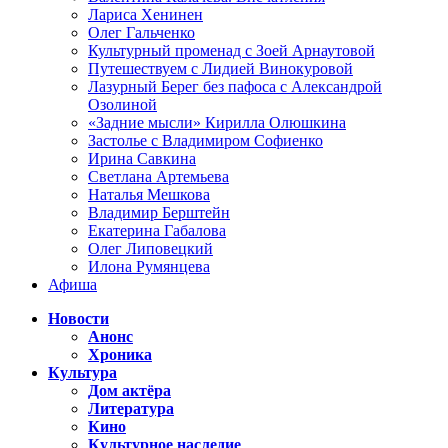
Лариса Хенинен
Олег Гальченко
Культурный променад с Зоей Арнаутовой
Путешествуем с Лидией Винокуровой
Лазурный Берег без пафоса с Александрой
Озолиной
«Задние мысли» Кирилла Олюшкина
Застолье с Владимиром Софиенко
Ирина Савкина
Светлана Артемьева
Наталья Мешкова
Владимир Берштейн
Екатерина Габалова
Олег Липовецкий
Илона Румянцева
Афиша
Новости
Анонс
Хроника
Культура
Дом актёра
Литература
Кино
Культурное наследие