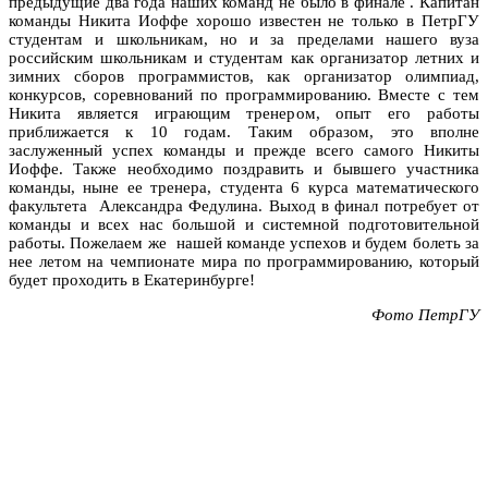
предыдущие два года наших команд не было в финале . Капитан
команды Никита Иоффе хорошо известен не только в ПетрГУ
студентам и школьникам, но и за пределами нашего вуза
российским школьникам и студентам как организатор летних и
зимних сборов программистов, как организатор олимпиад,
конкурсов, соревнований по программированию. Вместе с тем
Никита является играющим тренером, опыт его работы
приближается к 10 годам. Таким образом, это вполне
заслуженный успех команды и прежде всего самого Никиты
Иоффе. Также необходимо поздравить и бывшего участника
команды, ныне ее тренера, студента 6 курса математического
факультета Александра Федулина. Выход в финал потребует от
команды и всех нас большой и системной подготовительной
работы. Пожелаем же нашей команде успехов и будем болеть за
нее летом на чемпионате мира по программированию, который
будет проходить в Екатеринбурге!
Фото ПетрГУ