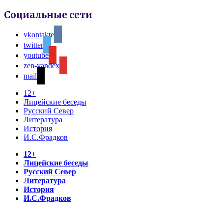
Социальные сети
vkontakte
twitter
youtube
zen-yandex
mail
12+
Лицейские беседы
Русский Север
Литература
История
И.С.Фрадков
12+
Лицейские беседы
Русский Север
Литература
История
И.С.Фрадков