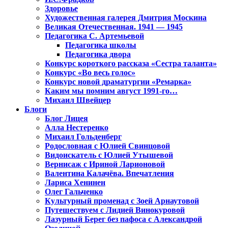
Здоровье
Художественная галерея Дмитрия Москина
Великая Отечественная. 1941 — 1945
Педагогика С. Артемьевой
Педагогика школы
Педагогика двора
Конкурс короткого рассказа «Сестра таланта»
Конкурс «Во весь голос»
Конкурс новой драматургии «Ремарка»
Каким мы помним август 1991-го…
Михаил Швейцер
Блоги
Блог Лицея
Алла Нестеренко
Михаил Гольденберг
Родословная с Юлией Свинцовой
Видоискатель с Юлией Утышевой
Вернисаж с Ириной Ларионовой
Валентина Калачёва. Впечатления
Лариса Хенинен
Олег Гальченко
Культурный променад с Зоей Арнаутовой
Путешествуем с Лидией Винокуровой
Лазурный Берег без пафоса с Александрой