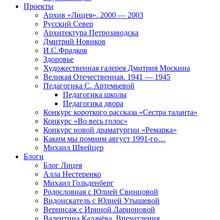
Проекты
Архив «Лицея». 2000 — 2003
Русский Север
Архитектура Петрозаводска
Дмитрий Новиков
И.С.Фрадков
Здоровье
Художественная галерея Дмитрия Москина
Великая Отечественная. 1941 — 1945
Педагогика С. Артемьевой
Педагогика школы
Педагогика двора
Конкурс короткого рассказа «Сестра таланта»
Конкурс «Во весь голос»
Конкурс новой драматургии «Ремарка»
Каким мы помним август 1991-го…
Михаил Швейцер
Блоги
Блог Лицея
Алла Нестеренко
Михаил Гольденберг
Родословная с Юлией Свинцовой
Видоискатель с Юлией Утышевой
Вернисаж с Ириной Ларионовой
Валентина Калачёва. Впечатления