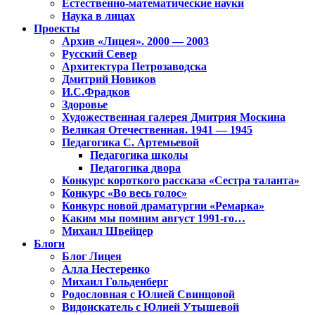
Естественно-математические науки
Наука в лицах
Проекты
Архив «Лицея». 2000 — 2003
Русский Север
Архитектура Петрозаводска
Дмитрий Новиков
И.С.Фрадков
Здоровье
Художественная галерея Дмитрия Москина
Великая Отечественная. 1941 — 1945
Педагогика С. Артемьевой
Педагогика школы
Педагогика двора
Конкурс короткого рассказа «Сестра таланта»
Конкурс «Во весь голос»
Конкурс новой драматургии «Ремарка»
Каким мы помним август 1991-го…
Михаил Швейцер
Блоги
Блог Лицея
Алла Нестеренко
Михаил Гольденберг
Родословная с Юлией Свинцовой
Видоискатель с Юлией Утышевой