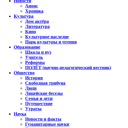
Новости
Анонс
Хроника
Культура
Дом актёра
Литература
Кино
Культурное наследие
Парк культуры и чтения
Образование
Школа и вуз
Учитель
Реформы
ПОЛЁТ (научно-педагогический вестник)
Общество
История
Свободная трибуна
Люди
Лицейские беседы
Семья и дети
Путешествие
Утраты
Наука
Новости и факты
Гуманитарные науки