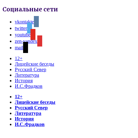
Социальные сети
vkontakte
twitter
youtube
zen-yandex
mail
12+
Лицейские беседы
Русский Север
Литература
История
И.С.Фрадков
12+
Лицейские беседы
Русский Север
Литература
История
И.С.Фрадков