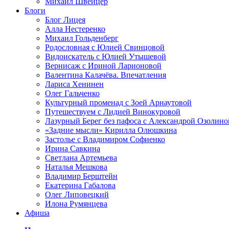
Михаил Швейцер
Блоги
Блог Лицея
Алла Нестеренко
Михаил Гольденберг
Родословная с Юлией Свинцовой
Видоискатель с Юлией Утышевой
Вернисаж с Ириной Ларионовой
Валентина Калачёва. Впечатления
Лариса Хенинен
Олег Гальченко
Культурный променад с Зоей Арнаутовой
Путешествуем с Лидией Винокуровой
Лазурный Берег без пафоса с Александрой Озолино
«Задние мысли» Кирилла Олюшкина
Застолье с Владимиром Софиенко
Ирина Савкина
Светлана Артемьева
Наталья Мешкова
Владимир Берштейн
Екатерина Габалова
Олег Липовецкий
Илона Румянцева
Афиша