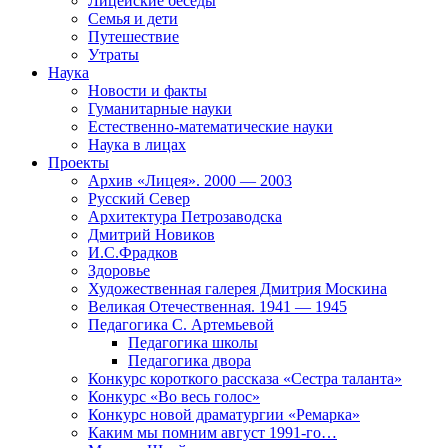
Лицейские беседы
Семья и дети
Путешествие
Утраты
Наука
Новости и факты
Гуманитарные науки
Естественно-математические науки
Наука в лицах
Проекты
Архив «Лицея». 2000 — 2003
Русский Север
Архитектура Петрозаводска
Дмитрий Новиков
И.С.Фрадков
Здоровье
Художественная галерея Дмитрия Москина
Великая Отечественная. 1941 — 1945
Педагогика С. Артемьевой
Педагогика школы
Педагогика двора
Конкурс короткого рассказа «Сестра таланта»
Конкурс «Во весь голос»
Конкурс новой драматургии «Ремарка»
Каким мы помним август 1991-го…