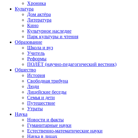
Хроника
Культура
Дом актёра
Литература
Кино
Культурное наследие
Парк культуры и чтения
Образование
Школа и вуз
Учитель
Реформы
ПОЛЁТ (научно-педагогический вестник)
Общество
История
Свободная трибуна
Люди
Лицейские беседы
Семья и дети
Путешествие
Утраты
Наука
Новости и факты
Гуманитарные науки
Естественно-математические науки
Наука в лицах