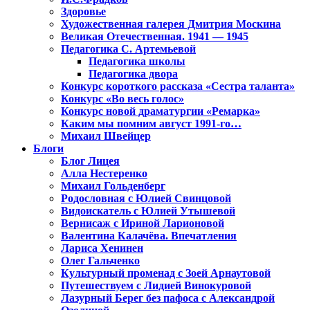
Здоровье
Художественная галерея Дмитрия Москина
Великая Отечественная. 1941 — 1945
Педагогика С. Артемьевой
Педагогика школы
Педагогика двора
Конкурс короткого рассказа «Сестра таланта»
Конкурс «Во весь голос»
Конкурс новой драматургии «Ремарка»
Каким мы помним август 1991-го…
Михаил Швейцер
Блоги
Блог Лицея
Алла Нестеренко
Михаил Гольденберг
Родословная с Юлией Свинцовой
Видоискатель с Юлией Утышевой
Вернисаж с Ириной Ларионовой
Валентина Калачёва. Впечатления
Лариса Хенинен
Олег Гальченко
Культурный променад с Зоей Арнаутовой
Путешествуем с Лидией Винокуровой
Лазурный Берег без пафоса с Александрой