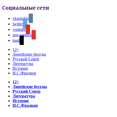
Социальные сети
vkontakte
twitter
youtube
zen-yandex
mail
12+
Лицейские беседы
Русский Север
Литература
История
И.С.Фрадков
12+
Лицейские беседы
Русский Север
Литература
История
И.С.Фрадков