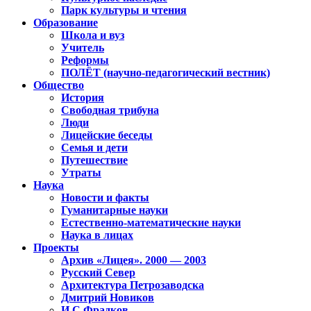
Парк культуры и чтения
Образование
Школа и вуз
Учитель
Реформы
ПОЛЁТ (научно-педагогический вестник)
Общество
История
Свободная трибуна
Люди
Лицейские беседы
Семья и дети
Путешествие
Утраты
Наука
Новости и факты
Гуманитарные науки
Естественно-математические науки
Наука в лицах
Проекты
Архив «Лицея». 2000 — 2003
Русский Север
Архитектура Петрозаводска
Дмитрий Новиков
И.С.Фрадков