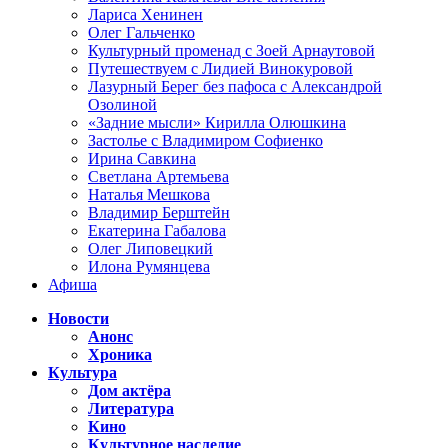
Лариса Хенинен
Олег Гальченко
Культурный променад с Зоей Арнаутовой
Путешествуем с Лидией Винокуровой
Лазурный Берег без пафоса с Александрой
Озолиной
«Задние мысли» Кирилла Олюшкина
Застолье с Владимиром Софиенко
Ирина Савкина
Светлана Артемьева
Наталья Мешкова
Владимир Берштейн
Екатерина Габалова
Олег Липовецкий
Илона Румянцева
Афиша
Новости
Анонс
Хроника
Культура
Дом актёра
Литература
Кино
Культурное наследие