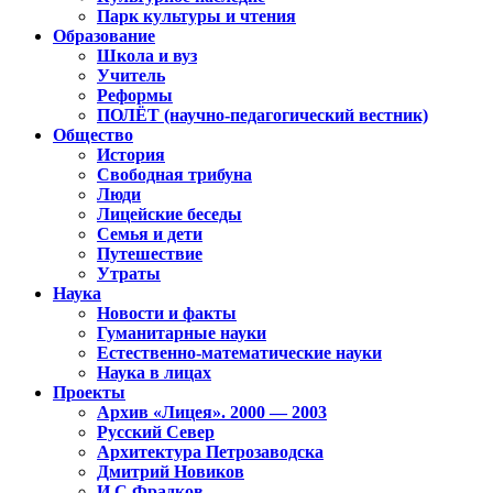
Парк культуры и чтения
Образование
Школа и вуз
Учитель
Реформы
ПОЛЁТ (научно-педагогический вестник)
Общество
История
Свободная трибуна
Люди
Лицейские беседы
Семья и дети
Путешествие
Утраты
Наука
Новости и факты
Гуманитарные науки
Естественно-математические науки
Наука в лицах
Проекты
Архив «Лицея». 2000 — 2003
Русский Север
Архитектура Петрозаводска
Дмитрий Новиков
И.С.Фрадков