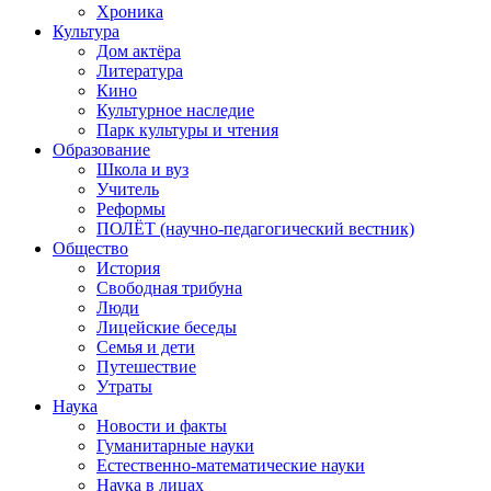
Хроника
Культура
Дом актёра
Литература
Кино
Культурное наследие
Парк культуры и чтения
Образование
Школа и вуз
Учитель
Реформы
ПОЛЁТ (научно-педагогический вестник)
Общество
История
Свободная трибуна
Люди
Лицейские беседы
Семья и дети
Путешествие
Утраты
Наука
Новости и факты
Гуманитарные науки
Естественно-математические науки
Наука в лицах