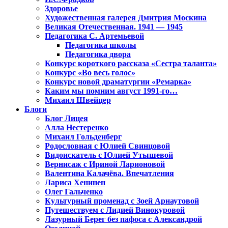
Здоровье
Художественная галерея Дмитрия Москина
Великая Отечественная. 1941 — 1945
Педагогика С. Артемьевой
Педагогика школы
Педагогика двора
Конкурс короткого рассказа «Сестра таланта»
Конкурс «Во весь голос»
Конкурс новой драматургии «Ремарка»
Каким мы помним август 1991-го…
Михаил Швейцер
Блоги
Блог Лицея
Алла Нестеренко
Михаил Гольденберг
Родословная с Юлией Свинцовой
Видоискатель с Юлией Утышевой
Вернисаж с Ириной Ларионовой
Валентина Калачёва. Впечатления
Лариса Хенинен
Олег Гальченко
Культурный променад с Зоей Арнаутовой
Путешествуем с Лидией Винокуровой
Лазурный Берег без пафоса с Александрой