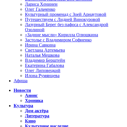
Лариса Хенинен
Олег Гальченко
Культурный променад с Зоей Арнаутовой
Путешествуем с Лидией Винокуровой
Лазурный Берег без пафоса с Александрой
Озолиной
«Задние мысли» Кирилла Олюшкина
Застолье с Владимиром Софиенко
Ирина Савкина
Светлана Артемьева
Наталья Мешкова
Владимир Берштейн
Екатерина Габалова
Олег Липовецкий
Илона Румянцева
Афиша
Новости
Анонс
Хроника
Культура
Дом актёра
Литература
Кино
Культурное наследие