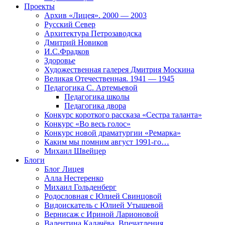
Проекты
Архив «Лицея». 2000 — 2003
Русский Север
Архитектура Петрозаводска
Дмитрий Новиков
И.С.Фрадков
Здоровье
Художественная галерея Дмитрия Москина
Великая Отечественная. 1941 — 1945
Педагогика С. Артемьевой
Педагогика школы
Педагогика двора
Конкурс короткого рассказа «Сестра таланта»
Конкурс «Во весь голос»
Конкурс новой драматургии «Ремарка»
Каким мы помним август 1991-го…
Михаил Швейцер
Блоги
Блог Лицея
Алла Нестеренко
Михаил Гольденберг
Родословная с Юлией Свинцовой
Видоискатель с Юлией Утышевой
Вернисаж с Ириной Ларионовой
Валентина Калачёва. Впечатления