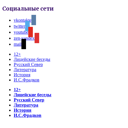
Социальные сети
vkontakte
twitter
youtube
zen-yandex
mail
12+
Лицейские беседы
Русский Север
Литература
История
И.С.Фрадков
12+
Лицейские беседы
Русский Север
Литература
История
И.С.Фрадков