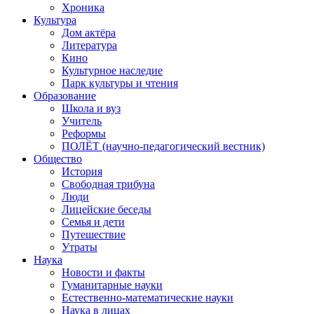
Хроника
Культура
Дом актёра
Литература
Кино
Культурное наследие
Парк культуры и чтения
Образование
Школа и вуз
Учитель
Реформы
ПОЛЁТ (научно-педагогический вестник)
Общество
История
Свободная трибуна
Люди
Лицейские беседы
Семья и дети
Путешествие
Утраты
Наука
Новости и факты
Гуманитарные науки
Естественно-математические науки
Наука в лицах