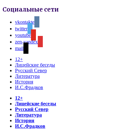
Социальные сети
vkontakte
twitter
youtube
zen-yandex
mail
12+
Лицейские беседы
Русский Север
Литература
История
И.С.Фрадков
12+
Лицейские беседы
Русский Север
Литература
История
И.С.Фрадков