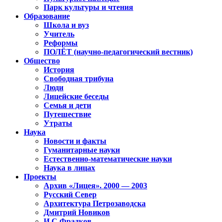
Парк культуры и чтения
Образование
Школа и вуз
Учитель
Реформы
ПОЛЁТ (научно-педагогический вестник)
Общество
История
Свободная трибуна
Люди
Лицейские беседы
Семья и дети
Путешествие
Утраты
Наука
Новости и факты
Гуманитарные науки
Естественно-математические науки
Наука в лицах
Проекты
Архив «Лицея». 2000 — 2003
Русский Север
Архитектура Петрозаводска
Дмитрий Новиков
И.С.Фрадков