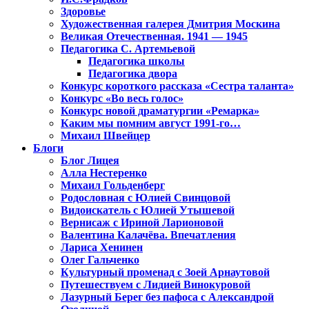
Здоровье
Художественная галерея Дмитрия Москина
Великая Отечественная. 1941 — 1945
Педагогика С. Артемьевой
Педагогика школы
Педагогика двора
Конкурс короткого рассказа «Сестра таланта»
Конкурс «Во весь голос»
Конкурс новой драматургии «Ремарка»
Каким мы помним август 1991-го…
Михаил Швейцер
Блоги
Блог Лицея
Алла Нестеренко
Михаил Гольденберг
Родословная с Юлией Свинцовой
Видоискатель с Юлией Утышевой
Вернисаж с Ириной Ларионовой
Валентина Калачёва. Впечатления
Лариса Хенинен
Олег Гальченко
Культурный променад с Зоей Арнаутовой
Путешествуем с Лидией Винокуровой
Лазурный Берег без пафоса с Александрой