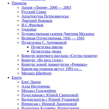
Проекты
Архив «Лицея». 2000 — 2003
Русский Север
Архитектура Петрозаводска
Дмитрий Новиков
И.С.Фрадков
Здоровье
Художественная галерея Дмитрия Москина
Великая Отечественная. 1941 — 1945
Педагогика С. Артемьевой
Педагогика школы
Педагогика двора
Конкурс короткого рассказа «Сестра таланта»
Конкурс «Во весь голос»
Конкурс новой драматургии «Ремарка»
Каким мы помним август 1991-го…
Михаил Швейцер
Блоги
Блог Лицея
Алла Нестеренко
Михаил Гольденберг
Родословная с Юлией Свинцовой
Видоискатель с Юлией Утышевой
Вернисаж с Ириной Ларионовой
Валентина Калачёва. Впечатления