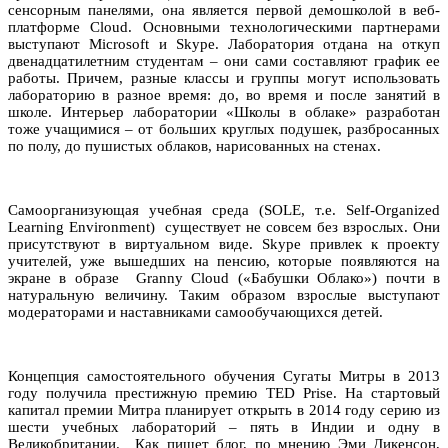
сенсорным панелями, она является первой демошколой в веб-
платформе Cloud. Основными технологическими партнерами
выступают Microsoft и Skype. Лаборатория отдана на откуп
двенадцатилетним студентам – они сами составляют график ее
работы. Причем, разные классы и группы могут использовать
лабораторию в разное время: до, во время и после занятий в
школе. Интерьер лаборатории «Школы в облаке» разработан
тоже учащимися – от больших круглых подушек, разбросанных
по полу, до пушистых облаков, нарисованных на стенах.
Самоорганизующая учебная среда (SOLE, т.е. Self-Organized
Learning Environment) существует не совсем без взрослых. Они
присутствуют в виртуальном виде. Skype привлек к проекту
учителей, уже вышедших на пенсию, которые появляются на
экране в образе Granny Cloud («Бабушки Облако») почти в
натуральную величину. Таким образом взрослые выступают
модераторами и наставниками самообучающихся детей.
Концепция самостоятельного обучения Сугаты Митры в 2013
году получила престижную премию TED Prise. На стартовый
капитал премии Митра планирует открыть в 2014 году серию из
шести учебных лабораторий – пять в Индии и одну в
Великобритании. Как пишет блог, по мнению Эми Дикенсон,