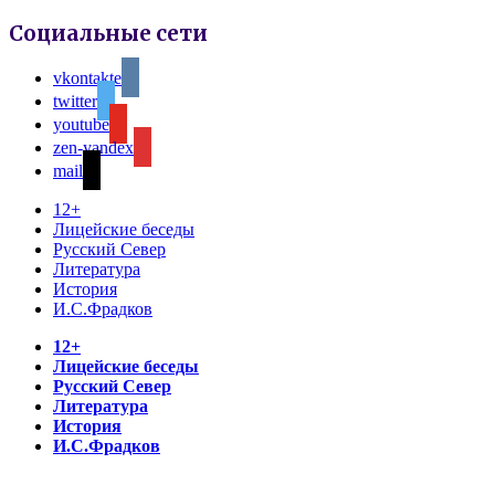
Социальные сети
vkontakte
twitter
youtube
zen-yandex
mail
12+
Лицейские беседы
Русский Север
Литература
История
И.С.Фрадков
12+
Лицейские беседы
Русский Север
Литература
История
И.С.Фрадков