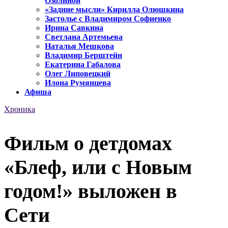
Озолиной
«Задние мысли» Кирилла Олюшкина
Застолье с Владимиром Софиенко
Ирина Савкина
Светлана Артемьева
Наталья Мешкова
Владимир Берштейн
Екатерина Габалова
Олег Липовецкий
Илона Румянцева
Афиша
Хроника
Фильм о детдомах
«Блеф, или с Новым
годом!» выложен в
Сети