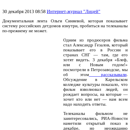
30 декабря 2013 08:58
Интернет-журнал "Лицей"
Документальная лента Ольги Синяевой, которая показывает
систему российских детдомов изнутри, пробиться на телеканалы
по-прежнему не может.
Одним из продюсеров фильма
стал Александр Гезалов, который
показывает его в России и
странах СНГ — там, где его
хотят видеть. 3 декабря «Блеф,
или с Новым годом!»
посмотрели в Петрозаводске, мы
об этом
рассказывали
.
Обсуждение в Карельском
колледже культуры показало, что
фильм взволновал людей, он
рождает вопросы, на которые —
хочет кто или нет — нам всем
надо находить ответы.
Телеканалы фильмом не
заинтересовались, РИА-Новости
наметили открытый показ в
декабре, но неожиданно