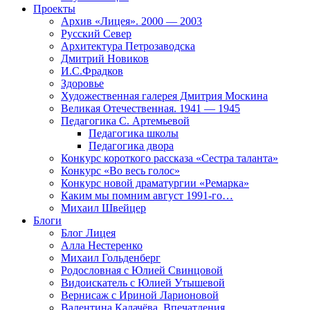
Проекты
Архив «Лицея». 2000 — 2003
Русский Север
Архитектура Петрозаводска
Дмитрий Новиков
И.С.Фрадков
Здоровье
Художественная галерея Дмитрия Москина
Великая Отечественная. 1941 — 1945
Педагогика С. Артемьевой
Педагогика школы
Педагогика двора
Конкурс короткого рассказа «Сестра таланта»
Конкурс «Во весь голос»
Конкурс новой драматургии «Ремарка»
Каким мы помним август 1991-го…
Михаил Швейцер
Блоги
Блог Лицея
Алла Нестеренко
Михаил Гольденберг
Родословная с Юлией Свинцовой
Видоискатель с Юлией Утышевой
Вернисаж с Ириной Ларионовой
Валентина Калачёва. Впечатления