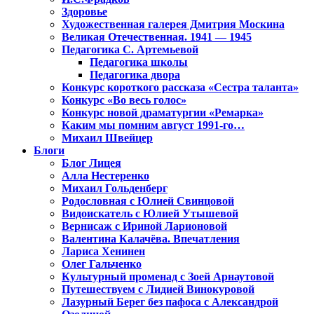
Здоровье
Художественная галерея Дмитрия Москина
Великая Отечественная. 1941 — 1945
Педагогика С. Артемьевой
Педагогика школы
Педагогика двора
Конкурс короткого рассказа «Сестра таланта»
Конкурс «Во весь голос»
Конкурс новой драматургии «Ремарка»
Каким мы помним август 1991-го…
Михаил Швейцер
Блоги
Блог Лицея
Алла Нестеренко
Михаил Гольденберг
Родословная с Юлией Свинцовой
Видоискатель с Юлией Утышевой
Вернисаж с Ириной Ларионовой
Валентина Калачёва. Впечатления
Лариса Хенинен
Олег Гальченко
Культурный променад с Зоей Арнаутовой
Путешествуем с Лидией Винокуровой
Лазурный Берег без пафоса с Александрой