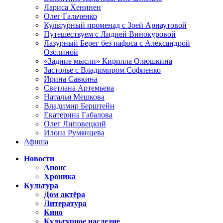
Лариса Хенинен
Олег Гальченко
Культурный променад с Зоей Арнаутовой
Путешествуем с Лидией Винокуровой
Лазурный Берег без пафоса с Александрой
Озолиной
«Задние мысли» Кирилла Олюшкина
Застолье с Владимиром Софиенко
Ирина Савкина
Светлана Артемьева
Наталья Мешкова
Владимир Берштейн
Екатерина Габалова
Олег Липовецкий
Илона Румянцева
Афиша
Новости
Анонс
Хроника
Культура
Дом актёра
Литература
Кино
Культурное наследие