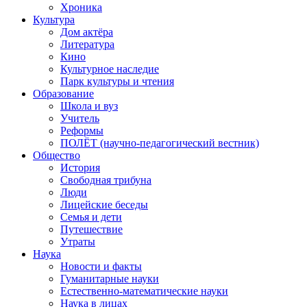
Хроника
Культура
Дом актёра
Литература
Кино
Культурное наследие
Парк культуры и чтения
Образование
Школа и вуз
Учитель
Реформы
ПОЛЁТ (научно-педагогический вестник)
Общество
История
Свободная трибуна
Люди
Лицейские беседы
Семья и дети
Путешествие
Утраты
Наука
Новости и факты
Гуманитарные науки
Естественно-математические науки
Наука в лицах