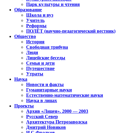
Парк культуры и чтения
Образование
Школа и вуз
Учитель
Реформы
ПОЛЁТ (научно-педагогический вестник)
Общество
История
Свободная трибуна
Люди
Лицейские беседы
Семья и дети
Путешествие
Утраты
Наука
Новости и факты
Гуманитарные науки
Естественно-математические науки
Наука в лицах
Проекты
Архив «Лицея». 2000 — 2003
Русский Север
Архитектура Петрозаводска
Дмитрий Новиков
И.С.Фрадков