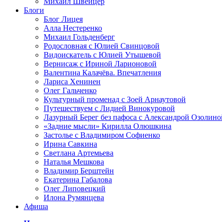
Михаил Швейцер
Блоги
Блог Лицея
Алла Нестеренко
Михаил Гольденберг
Родословная с Юлией Свинцовой
Видоискатель с Юлией Утышевой
Вернисаж с Ириной Ларионовой
Валентина Калачёва. Впечатления
Лариса Хенинен
Олег Гальченко
Культурный променад с Зоей Арнаутовой
Путешествуем с Лидией Винокуровой
Лазурный Берег без пафоса с Александрой Озолино
«Задние мысли» Кирилла Олюшкина
Застолье с Владимиром Софиенко
Ирина Савкина
Светлана Артемьева
Наталья Мешкова
Владимир Берштейн
Екатерина Габалова
Олег Липовецкий
Илона Румянцева
Афиша