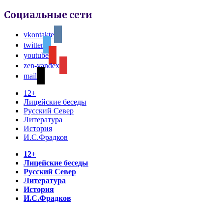
Социальные сети
vkontakte
twitter
youtube
zen-yandex
mail
12+
Лицейские беседы
Русский Север
Литература
История
И.С.Фрадков
12+
Лицейские беседы
Русский Север
Литература
История
И.С.Фрадков