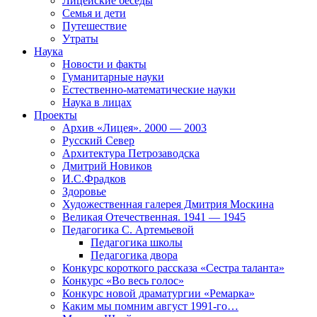
Лицейские беседы
Семья и дети
Путешествие
Утраты
Наука
Новости и факты
Гуманитарные науки
Естественно-математические науки
Наука в лицах
Проекты
Архив «Лицея». 2000 — 2003
Русский Север
Архитектура Петрозаводска
Дмитрий Новиков
И.С.Фрадков
Здоровье
Художественная галерея Дмитрия Москина
Великая Отечественная. 1941 — 1945
Педагогика С. Артемьевой
Педагогика школы
Педагогика двора
Конкурс короткого рассказа «Сестра таланта»
Конкурс «Во весь голос»
Конкурс новой драматургии «Ремарка»
Каким мы помним август 1991-го…