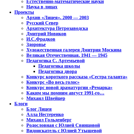
Естественно-математические науки
Наука в лицах
Проекты
Архив «Лицея». 2000 — 2003
Русский Север
Архитектура Петрозаводска
Дмитрий Новиков
И.С.Фрадков
Здоровье
Художественная галерея Дмитрия Москина
Великая Отечественная. 1941 — 1945
Педагогика С. Артемьевой
Педагогика школы
Педагогика двора
Конкурс короткого рассказа «Сестра таланта»
Конкурс «Во весь голос»
Конкурс новой драматургии «Ремарка»
Каким мы помним август 1991-го…
Михаил Швейцер
Блоги
Блог Лицея
Алла Нестеренко
Михаил Гольденберг
Родословная с Юлией Свинцовой
Видоискатель с Юлией Утышевой