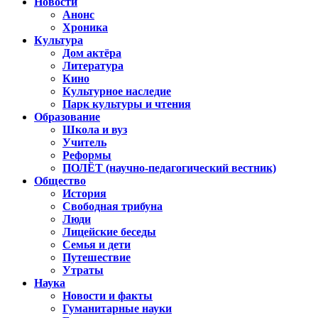
Новости
Анонс
Хроника
Культура
Дом актёра
Литература
Кино
Культурное наследие
Парк культуры и чтения
Образование
Школа и вуз
Учитель
Реформы
ПОЛЁТ (научно-педагогический вестник)
Общество
История
Свободная трибуна
Люди
Лицейские беседы
Семья и дети
Путешествие
Утраты
Наука
Новости и факты
Гуманитарные науки