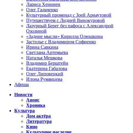
Лариса Хенинен
Олег Гальченко
Культурный променад с Зоей Арнаутовой
Путешествуем с Лидией Винокуровой
Лазурный Берег без пафоса с Александрой
Озолиной
«Задние мысли» Кирилла Олюшкина
Застолье с Владимиром Софиенко
Ирина Савкина
Светлана Артемьева
Наталья Мешкова
Владимир Берштейн
Екатерина Габалова
Олег Липовецкий
Илона Румянцева
Афиша
Новости
Анонс
Хроника
Культура
Дом актёра
Литература
Кино
Культурное наследие