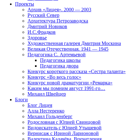
Проекты
Архив «Лицея». 2000 — 2003
Русский Север
Архитектура Петрозаводска
Дмитрий Новиков
И.С.Фрадков
Здоровье
Художественная галерея Дмитрия Москина
Великая Отечественная. 1941 — 1945
Педагогика С. Артемьевой
Педагогика школы
Педагогика двора
Конкурс короткого рассказа «Сестра таланта»
Конкурс «Во весь голос»
Конкурс новой драматургии «Ремарка»
Каким мы помним август 1991-го…
Михаил Швейцер
Блоги
Блог Лицея
Алла Нестеренко
Михаил Гольденберг
Родословная с Юлией Свинцовой
Видоискатель с Юлией Утышевой
Вернисаж с Ириной Ларионовой
Валентина Калачёва. Впечатления