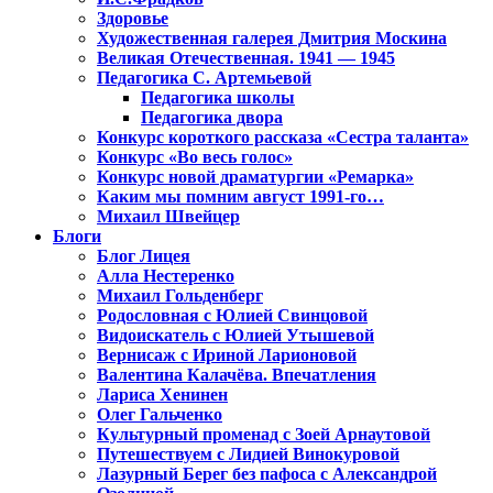
Здоровье
Художественная галерея Дмитрия Москина
Великая Отечественная. 1941 — 1945
Педагогика С. Артемьевой
Педагогика школы
Педагогика двора
Конкурс короткого рассказа «Сестра таланта»
Конкурс «Во весь голос»
Конкурс новой драматургии «Ремарка»
Каким мы помним август 1991-го…
Михаил Швейцер
Блоги
Блог Лицея
Алла Нестеренко
Михаил Гольденберг
Родословная с Юлией Свинцовой
Видоискатель с Юлией Утышевой
Вернисаж с Ириной Ларионовой
Валентина Калачёва. Впечатления
Лариса Хенинен
Олег Гальченко
Культурный променад с Зоей Арнаутовой
Путешествуем с Лидией Винокуровой
Лазурный Берег без пафоса с Александрой