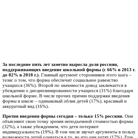
За последние пять лет заметно выросла доля россиян,
поддерживающих введение школьной формы (с 66% в 2013 г.
до 82% в 2018 г.).
Главный аргумент сторонников этого шага –
тезис о том, что форма обеспечит социальное равенство
учащихся (36%). Второй по значимости довод заключается в
убеждении о дисциплинированности учащихся (31%) благодаря
школьной форме. В числе прочих причин поддержки введения
формы в школе – одинаковый облик детей (17%), красивый и
аккуратный вид (16%).
Против введения формы сегодня – только 15% россиян.
Они
объясняют свою точку зрения неподъемной стоимостью формы
(32%), а также убеждением, что дети потеряют
индивидуальность (19%). В том числе звучат аргументы в пользу
возможности детей одеваться в то, во что они хотят (17%). Еще