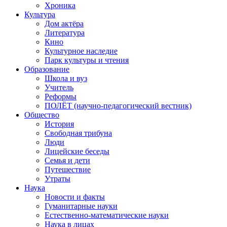
Хроника
Культура
Дом актёра
Литература
Кино
Культурное наследие
Парк культуры и чтения
Образование
Школа и вуз
Учитель
Реформы
ПОЛЁТ (научно-педагогический вестник)
Общество
История
Свободная трибуна
Люди
Лицейские беседы
Семья и дети
Путешествие
Утраты
Наука
Новости и факты
Гуманитарные науки
Естественно-математические науки
Наука в лицах