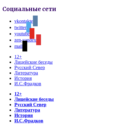
Социальные сети
vkontakte
twitter
youtube
zen-yandex
mail
12+
Лицейские беседы
Русский Север
Литература
История
И.С.Фрадков
12+
Лицейские беседы
Русский Север
Литература
История
И.С.Фрадков