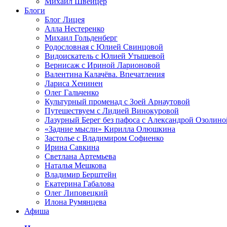
Михаил Швейцер
Блоги
Блог Лицея
Алла Нестеренко
Михаил Гольденберг
Родословная с Юлией Свинцовой
Видоискатель с Юлией Утышевой
Вернисаж с Ириной Ларионовой
Валентина Калачёва. Впечатления
Лариса Хенинен
Олег Гальченко
Культурный променад с Зоей Арнаутовой
Путешествуем с Лидией Винокуровой
Лазурный Берег без пафоса с Александрой Озолино
«Задние мысли» Кирилла Олюшкина
Застолье с Владимиром Софиенко
Ирина Савкина
Светлана Артемьева
Наталья Мешкова
Владимир Берштейн
Екатерина Габалова
Олег Липовецкий
Илона Румянцева
Афиша