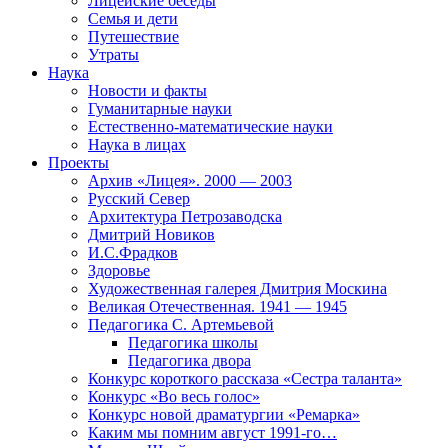
Лицейские беседы
Семья и дети
Путешествие
Утраты
Наука
Новости и факты
Гуманитарные науки
Естественно-математические науки
Наука в лицах
Проекты
Архив «Лицея». 2000 — 2003
Русский Север
Архитектура Петрозаводска
Дмитрий Новиков
И.С.Фрадков
Здоровье
Художественная галерея Дмитрия Москина
Великая Отечественная. 1941 — 1945
Педагогика С. Артемьевой
Педагогика школы
Педагогика двора
Конкурс короткого рассказа «Сестра таланта»
Конкурс «Во весь голос»
Конкурс новой драматургии «Ремарка»
Каким мы помним август 1991-го…