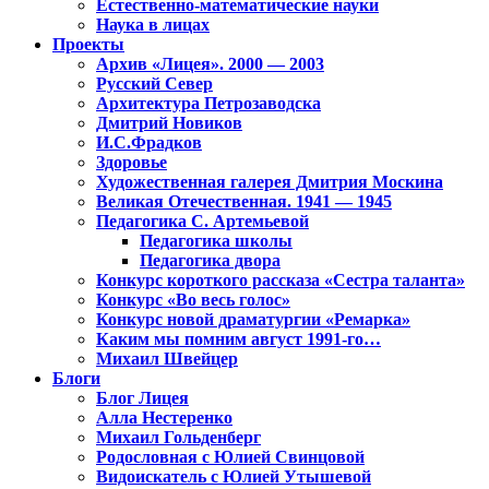
Естественно-математические науки
Наука в лицах
Проекты
Архив «Лицея». 2000 — 2003
Русский Север
Архитектура Петрозаводска
Дмитрий Новиков
И.С.Фрадков
Здоровье
Художественная галерея Дмитрия Москина
Великая Отечественная. 1941 — 1945
Педагогика С. Артемьевой
Педагогика школы
Педагогика двора
Конкурс короткого рассказа «Сестра таланта»
Конкурс «Во весь голос»
Конкурс новой драматургии «Ремарка»
Каким мы помним август 1991-го…
Михаил Швейцер
Блоги
Блог Лицея
Алла Нестеренко
Михаил Гольденберг
Родословная с Юлией Свинцовой
Видоискатель с Юлией Утышевой