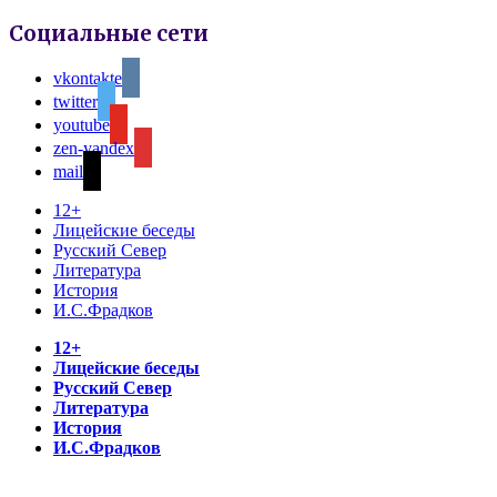
Социальные сети
vkontakte
twitter
youtube
zen-yandex
mail
12+
Лицейские беседы
Русский Север
Литература
История
И.С.Фрадков
12+
Лицейские беседы
Русский Север
Литература
История
И.С.Фрадков