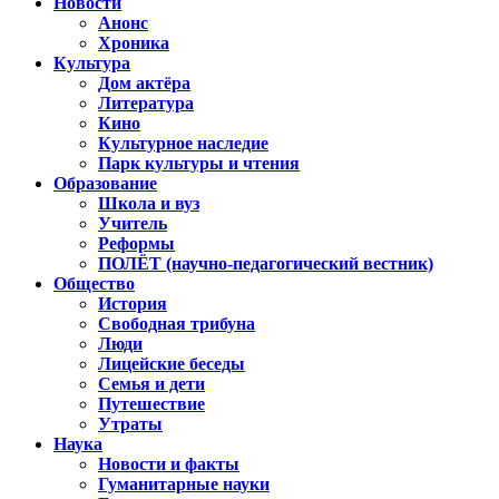
Новости
Анонс
Хроника
Культура
Дом актёра
Литература
Кино
Культурное наследие
Парк культуры и чтения
Образование
Школа и вуз
Учитель
Реформы
ПОЛЁТ (научно-педагогический вестник)
Общество
История
Свободная трибуна
Люди
Лицейские беседы
Семья и дети
Путешествие
Утраты
Наука
Новости и факты
Гуманитарные науки