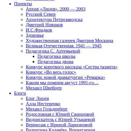
Проекты
Архив «Лицея». 2000 — 2003
Русский Север
Архитектура Петрозаводска
Дмитрий Новиков
И.С.Фрадков
Здоровье
Художественная галерея Дмитрия Москина
Великая Отечественная. 1941 — 1945
Педагогика С. Артемьевой
Педагогика школы
Педагогика двора
Конкурс короткого рассказа «Сестра таланта»
Конкурс «Во весь голос»
Конкурс новой драматургии «Ремарка»
Каким мы помним август 1991-го…
Михаил Швейцер
Блоги
Блог Лицея
Алла Нестеренко
Михаил Гольденберг
Родословная с Юлией Свинцовой
Видоискатель с Юлией Утышевой
Вернисаж с Ириной Ларионовой
Валентина Калачёва. Впечатления