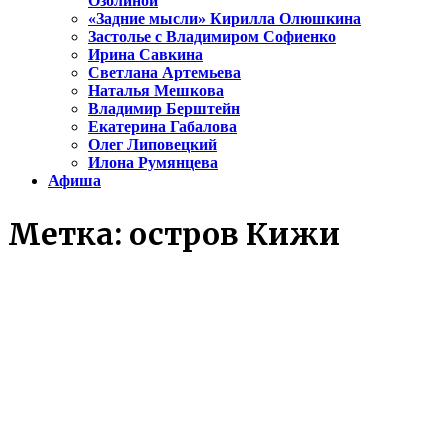
Озолиной
«Задние мысли» Кирилла Олюшкина
Застолье с Владимиром Софиенко
Ирина Савкина
Светлана Артемьева
Наталья Мешкова
Владимир Берштейн
Екатерина Габалова
Олег Липовецкий
Илона Румянцева
Афиша
Метка:
остров Кижи