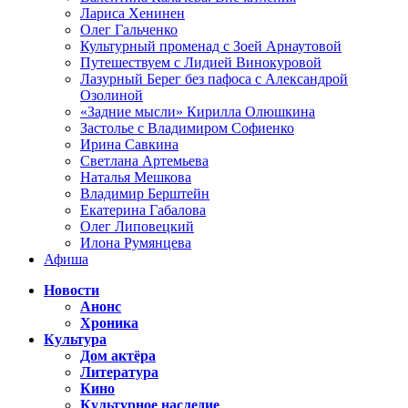
Лариса Хенинен
Олег Гальченко
Культурный променад с Зоей Арнаутовой
Путешествуем с Лидией Винокуровой
Лазурный Берег без пафоса с Александрой
Озолиной
«Задние мысли» Кирилла Олюшкина
Застолье с Владимиром Софиенко
Ирина Савкина
Светлана Артемьева
Наталья Мешкова
Владимир Берштейн
Екатерина Габалова
Олег Липовецкий
Илона Румянцева
Афиша
Новости
Анонс
Хроника
Культура
Дом актёра
Литература
Кино
Культурное наследие