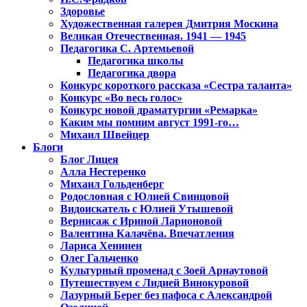
Здоровье
Художественная галерея Дмитрия Москина
Великая Отечественная. 1941 — 1945
Педагогика С. Артемьевой
Педагогика школы
Педагогика двора
Конкурс короткого рассказа «Сестра таланта»
Конкурс «Во весь голос»
Конкурс новой драматургии «Ремарка»
Каким мы помним август 1991-го…
Михаил Швейцер
Блоги
Блог Лицея
Алла Нестеренко
Михаил Гольденберг
Родословная с Юлией Свинцовой
Видоискатель с Юлией Утышевой
Вернисаж с Ириной Ларионовой
Валентина Калачёва. Впечатления
Лариса Хенинен
Олег Гальченко
Культурный променад с Зоей Арнаутовой
Путешествуем с Лидией Винокуровой
Лазурный Берег без пафоса с Александрой