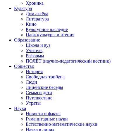
Хроника
Культура
Дом актёра
Литература
Кино
Культурное наследие
Парк культуры и чтения
Образование
Школа и вуз
Учитель
Реформы
ПОЛЁТ (научно-педагогический вестник)
Общество
История
Свободная трибуна
Люди
Лицейские беседы
Семья и дети
Путешествие
Утраты
Наука
Новости и факты
Гуманитарные науки
Естественно-математические науки
Наука в лицах