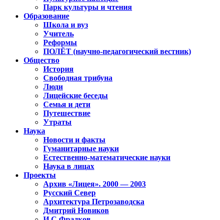
Парк культуры и чтения
Образование
Школа и вуз
Учитель
Реформы
ПОЛЁТ (научно-педагогический вестник)
Общество
История
Свободная трибуна
Люди
Лицейские беседы
Семья и дети
Путешествие
Утраты
Наука
Новости и факты
Гуманитарные науки
Естественно-математические науки
Наука в лицах
Проекты
Архив «Лицея». 2000 — 2003
Русский Север
Архитектура Петрозаводска
Дмитрий Новиков
И.С.Фрадков