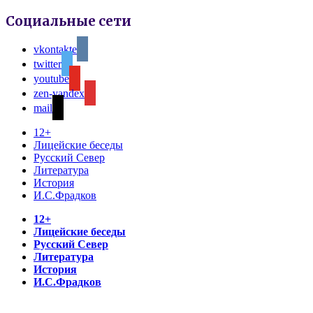
Социальные сети
vkontakte
twitter
youtube
zen-yandex
mail
12+
Лицейские беседы
Русский Север
Литература
История
И.С.Фрадков
12+
Лицейские беседы
Русский Север
Литература
История
И.С.Фрадков