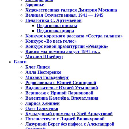
Здоровье
Художественная галерея Дмитрия Москина
Великая Отечественная. 1941 — 1945
Педагогика С. Артемьевой
Педагогика школы
Педагогика двора
Конкурс короткого рассказа «Сестра таланта»
Конкурс «Во весь голос»
Конкурс новой драматургии «Ремарка»
Каким мы помним август 1991-го…
Михаил Швейцер
Блоги
Блог Лицея
Алла Нестеренко
Михаил Гольденберг
Родословная с Юлией Свинцовой
Видоискатель с Юлией Утышевой
Вернисаж с Ириной Ларионовой
Валентина Калачёва. Впечатления
Лариса Хенинен
Олег Гальченко
Культурный променад с Зоей Арнаутовой
Путешествуем с Лидией Винокуровой
Лазурный Берег без пафоса с Александрой