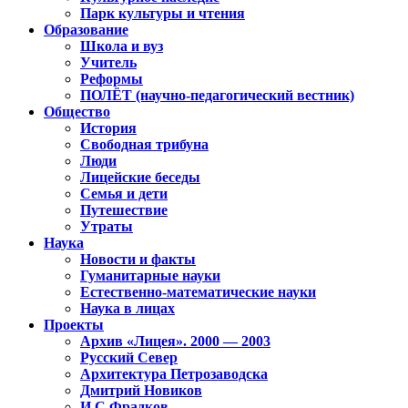
Парк культуры и чтения
Образование
Школа и вуз
Учитель
Реформы
ПОЛЁТ (научно-педагогический вестник)
Общество
История
Свободная трибуна
Люди
Лицейские беседы
Семья и дети
Путешествие
Утраты
Наука
Новости и факты
Гуманитарные науки
Естественно-математические науки
Наука в лицах
Проекты
Архив «Лицея». 2000 — 2003
Русский Север
Архитектура Петрозаводска
Дмитрий Новиков
И.С.Фрадков