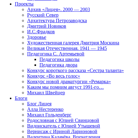
Проекты
Архив «Лицея». 2000 — 2003
Русский Север
Архитектура Петрозаводска
Дмитрий Новиков
И.С.Фрадков
Здоровье
Художественная галерея Дмитрия Москина
Великая Отечественная. 1941 — 1945
Педагогика С. Артемьевой
Педагогика школы
Педагогика двора
Конкурс короткого рассказа «Сестра таланта»
Конкурс «Во весь голос»
Конкурс новой драматургии «Ремарка»
Каким мы помним август 1991-го…
Михаил Швейцер
Блоги
Блог Лицея
Алла Нестеренко
Михаил Гольденберг
Родословная с Юлией Свинцовой
Видоискатель с Юлией Утышевой
Вернисаж с Ириной Ларионовой
Валентина Калачёва. Впечатления