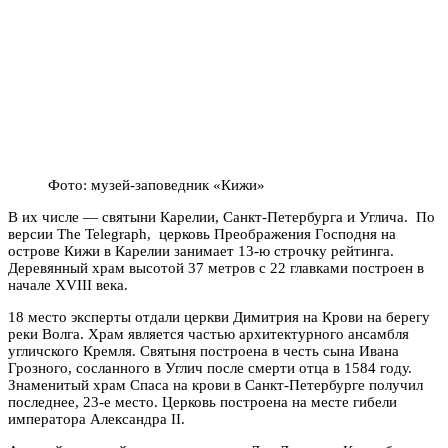
Фото: музей-заповедник «Кижи»
В их числе — святыни Карелии, Санкт-Петербурга и Углича.
По
версии The Telegraph
, церковь Преображения Господня на
острове Кижи в Карелии занимает 13-ю строчку рейтинга.
Деревянный храм высотой 37 метров с 22 главками построен в
начале XVIII века.
18 место эксперты отдали церкви Димитрия на Крови на берегу
реки Волга. Храм является частью архитектурного ансамбля
угличского Кремля. Святыня построена в честь сына Ивана
Грозного, сосланного в Углич после смерти отца в 1584 году.
Знаменитый храм Спаса на крови в Санкт-Петербурге получил
последнее, 23-е место. Церковь построена на месте гибели
императора Александра II.