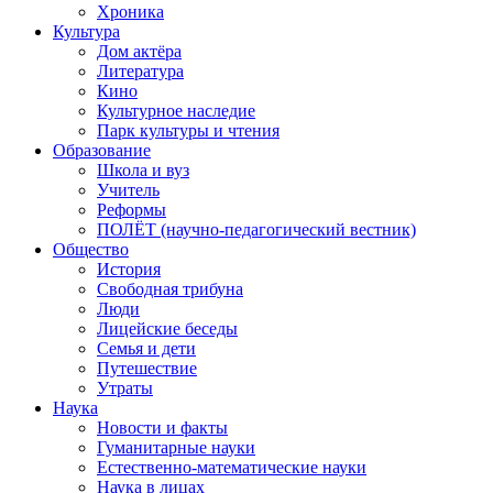
Хроника
Культура
Дом актёра
Литература
Кино
Культурное наследие
Парк культуры и чтения
Образование
Школа и вуз
Учитель
Реформы
ПОЛЁТ (научно-педагогический вестник)
Общество
История
Свободная трибуна
Люди
Лицейские беседы
Семья и дети
Путешествие
Утраты
Наука
Новости и факты
Гуманитарные науки
Естественно-математические науки
Наука в лицах