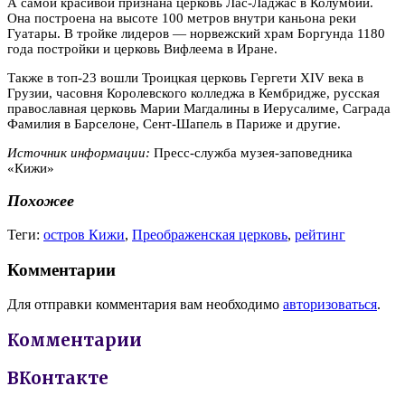
А самой красивой признана церковь Лас-Ладжас в Колумбии.
Она построена на высоте 100 метров внутри каньона реки
Гуатары. В тройке лидеров — норвежский храм Боргунда 1180
года постройки и церковь Вифлеема в Иране.
Также в топ-23 вошли Троицкая церковь Гергети XIV века в
Грузии, часовня Королевского колледжа в Кембридже, русская
православная церковь Марии Магдалины в Иерусалиме, Саграда
Фамилия в Барселоне, Сент-Шапель в Париже и другие.
Источник информации:
Пресс-служба музея-заповедника
«Кижи»
Похожее
Теги:
остров Кижи
,
Преображенская церковь
,
рейтинг
Комментарии
Для отправки комментария вам необходимо
авторизоваться
.
Комментарии
ВКонтакте