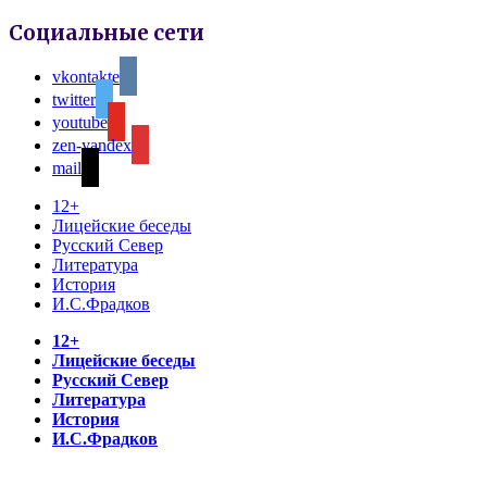
Социальные сети
vkontakte
twitter
youtube
zen-yandex
mail
12+
Лицейские беседы
Русский Север
Литература
История
И.С.Фрадков
12+
Лицейские беседы
Русский Север
Литература
История
И.С.Фрадков