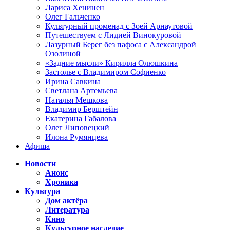
Лариса Хенинен
Олег Гальченко
Культурный променад с Зоей Арнаутовой
Путешествуем с Лидией Винокуровой
Лазурный Берег без пафоса с Александрой
Озолиной
«Задние мысли» Кирилла Олюшкина
Застолье с Владимиром Софиенко
Ирина Савкина
Светлана Артемьева
Наталья Мешкова
Владимир Берштейн
Екатерина Габалова
Олег Липовецкий
Илона Румянцева
Афиша
Новости
Анонс
Хроника
Культура
Дом актёра
Литература
Кино
Культурное наследие