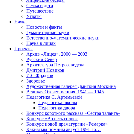
Лицейские беседы
Семья и дети
Путешествие
Утраты
Наука
Новости и факты
Гуманитарные науки
Естественно-математические науки
Наука в лицах
Проекты
Архив «Лицея». 2000 — 2003
Русский Север
Архитектура Петрозаводска
Дмитрий Новиков
И.С.Фрадков
Здоровье
Художественная галерея Дмитрия Москина
Великая Отечественная. 1941 — 1945
Педагогика С. Артемьевой
Педагогика школы
Педагогика двора
Конкурс короткого рассказа «Сестра таланта»
Конкурс «Во весь голос»
Конкурс новой драматургии «Ремарка»
Каким мы помним август 1991-го…