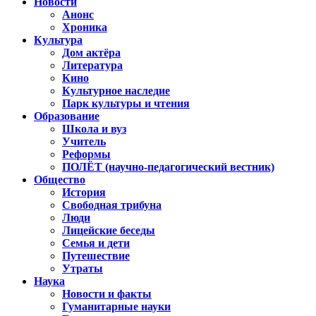
Новости
Анонс
Хроника
Культура
Дом актёра
Литература
Кино
Культурное наследие
Парк культуры и чтения
Образование
Школа и вуз
Учитель
Реформы
ПОЛЁТ (научно-педагогический вестник)
Общество
История
Свободная трибуна
Люди
Лицейские беседы
Семья и дети
Путешествие
Утраты
Наука
Новости и факты
Гуманитарные науки