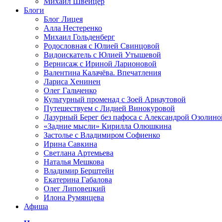
Михаил Швейцер
Блоги
Блог Лицея
Алла Нестеренко
Михаил Гольденберг
Родословная с Юлией Свинцовой
Видоискатель с Юлией Утышевой
Вернисаж с Ириной Ларионовой
Валентина Калачёва. Впечатления
Лариса Хенинен
Олег Гальченко
Культурный променад с Зоей Арнаутовой
Путешествуем с Лидией Винокуровой
Лазурный Берег без пафоса с Александрой Озолино
«Задние мысли» Кирилла Олюшкина
Застолье с Владимиром Софиенко
Ирина Савкина
Светлана Артемьева
Наталья Мешкова
Владимир Берштейн
Екатерина Габалова
Олег Липовецкий
Илона Румянцева
Афиша