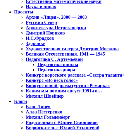
Естественно-математические науки
Наука в лицах
Проекты
Архив «Лицея». 2000 — 2003
Русский Север
Архитектура Петрозаводска
Дмитрий Новиков
И.С.Фрадков
Здоровье
Художественная галерея Дмитрия Москина
Великая Отечественная. 1941 — 1945
Педагогика С. Артемьевой
Педагогика школы
Педагогика двора
Конкурс короткого рассказа «Сестра таланта»
Конкурс «Во весь голос»
Конкурс новой драматургии «Ремарка»
Каким мы помним август 1991-го…
Михаил Швейцер
Блоги
Блог Лицея
Алла Нестеренко
Михаил Гольденберг
Родословная с Юлией Свинцовой
Видоискатель с Юлией Утышевой