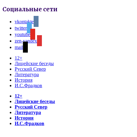
Социальные сети
vkontakte
twitter
youtube
zen-yandex
mail
12+
Лицейские беседы
Русский Север
Литература
История
И.С.Фрадков
12+
Лицейские беседы
Русский Север
Литература
История
И.С.Фрадков