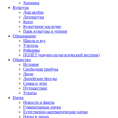
Хроника
Культура
Дом актёра
Литература
Кино
Культурное наследие
Парк культуры и чтения
Образование
Школа и вуз
Учитель
Реформы
ПОЛЁТ (научно-педагогический вестник)
Общество
История
Свободная трибуна
Люди
Лицейские беседы
Семья и дети
Путешествие
Утраты
Наука
Новости и факты
Гуманитарные науки
Естественно-математические науки
Наука в лицах