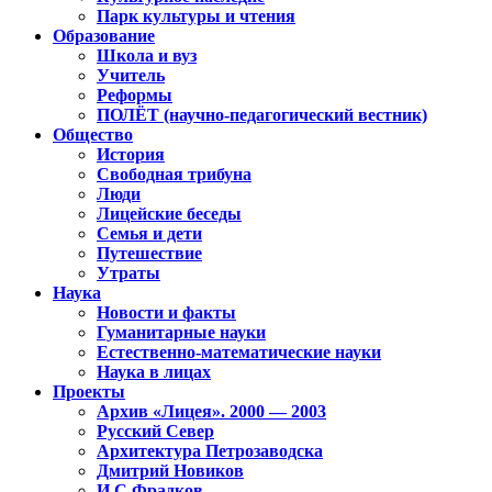
Парк культуры и чтения
Образование
Школа и вуз
Учитель
Реформы
ПОЛЁТ (научно-педагогический вестник)
Общество
История
Свободная трибуна
Люди
Лицейские беседы
Семья и дети
Путешествие
Утраты
Наука
Новости и факты
Гуманитарные науки
Естественно-математические науки
Наука в лицах
Проекты
Архив «Лицея». 2000 — 2003
Русский Север
Архитектура Петрозаводска
Дмитрий Новиков
И.С.Фрадков