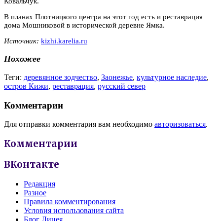
Ковальчук.
В планах Плотницкого центра на этот год есть и реставрация
дома Мошниковой в исторической деревне Ямка.
Источник:
kizhi.karelia.ru
Похожее
Теги:
деревянное зодчество
,
Заонежье
,
культурное наследие
,
остров Кижи
,
реставрация
,
русский север
Комментарии
Для отправки комментария вам необходимо
авторизоваться
.
Комментарии
ВКонтакте
Редакция
Разное
Правила комментирования
Условия использования сайта
Блог Лицея