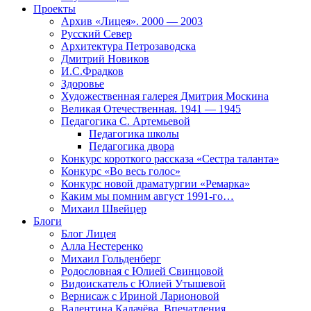
Проекты
Архив «Лицея». 2000 — 2003
Русский Север
Архитектура Петрозаводска
Дмитрий Новиков
И.С.Фрадков
Здоровье
Художественная галерея Дмитрия Москина
Великая Отечественная. 1941 — 1945
Педагогика С. Артемьевой
Педагогика школы
Педагогика двора
Конкурс короткого рассказа «Сестра таланта»
Конкурс «Во весь голос»
Конкурс новой драматургии «Ремарка»
Каким мы помним август 1991-го…
Михаил Швейцер
Блоги
Блог Лицея
Алла Нестеренко
Михаил Гольденберг
Родословная с Юлией Свинцовой
Видоискатель с Юлией Утышевой
Вернисаж с Ириной Ларионовой
Валентина Калачёва. Впечатления