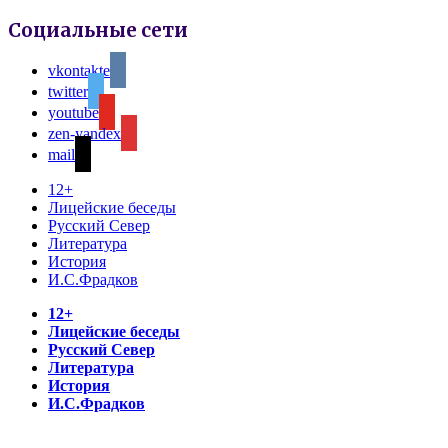
Социальные сети
vkontakte
twitter
youtube
zen-yandex
mail
12+
Лицейские беседы
Русский Север
Литература
История
И.С.Фрадков
12+
Лицейские беседы
Русский Север
Литература
История
И.С.Фрадков