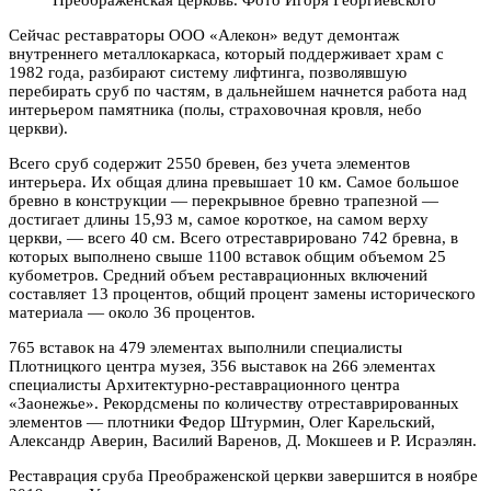
Сейчас реставраторы ООО «Алекон» ведут демонтаж
внутреннего металлокаркаса, который поддерживает храм с
1982 года, разбирают систему лифтинга, позволявшую
перебирать сруб по частям, в дальнейшем начнется работа над
интерьером памятника (полы, страховочная кровля, небо
церкви).
Всего сруб содержит 2550 бревен, без учета элементов
интерьера. Их общая длина превышает 10 км. Самое большое
бревно в конструкции — перекрывное бревно трапезной —
достигает длины 15,93 м, самое короткое, на самом верху
церкви, — всего 40 см. Всего отреставрировано 742 бревна, в
которых выполнено свыше 1100 вставок общим объемом 25
кубометров. Средний объем реставрационных включений
составляет 13 процентов, общий процент замены исторического
материала — около 36 процентов.
765 вставок на 479 элементах выполнили специалисты
Плотницкого центра музея, 356 выставок на 266 элементах
специалисты Архитектурно-реставрационного центра
«Заонежье». Рекордсмены по количеству отреставрированных
элементов — плотники Федор Штурмин, Олег Карельский,
Александр Аверин, Василий Варенов, Д. Мокшеев и Р. Исраэлян.
Реставрация сруба Преображенской церкви завершится в ноябре