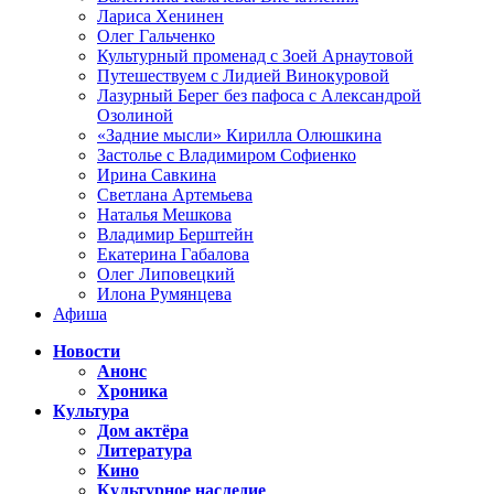
Лариса Хенинен
Олег Гальченко
Культурный променад с Зоей Арнаутовой
Путешествуем с Лидией Винокуровой
Лазурный Берег без пафоса с Александрой
Озолиной
«Задние мысли» Кирилла Олюшкина
Застолье с Владимиром Софиенко
Ирина Савкина
Светлана Артемьева
Наталья Мешкова
Владимир Берштейн
Екатерина Габалова
Олег Липовецкий
Илона Румянцева
Афиша
Новости
Анонс
Хроника
Культура
Дом актёра
Литература
Кино
Культурное наследие