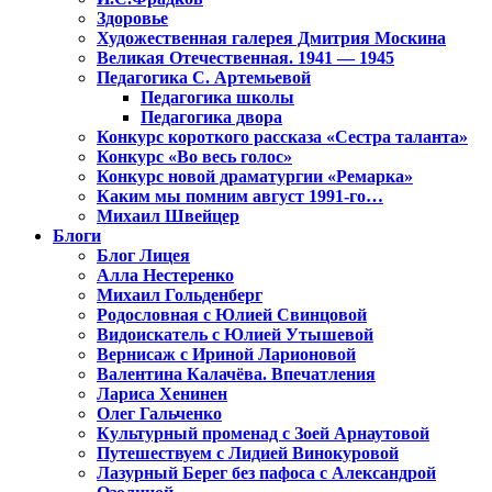
Здоровье
Художественная галерея Дмитрия Москина
Великая Отечественная. 1941 — 1945
Педагогика С. Артемьевой
Педагогика школы
Педагогика двора
Конкурс короткого рассказа «Сестра таланта»
Конкурс «Во весь голос»
Конкурс новой драматургии «Ремарка»
Каким мы помним август 1991-го…
Михаил Швейцер
Блоги
Блог Лицея
Алла Нестеренко
Михаил Гольденберг
Родословная с Юлией Свинцовой
Видоискатель с Юлией Утышевой
Вернисаж с Ириной Ларионовой
Валентина Калачёва. Впечатления
Лариса Хенинен
Олег Гальченко
Культурный променад с Зоей Арнаутовой
Путешествуем с Лидией Винокуровой
Лазурный Берег без пафоса с Александрой