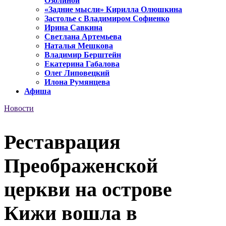
Озолиной
«Задние мысли» Кирилла Олюшкина
Застолье с Владимиром Софиенко
Ирина Савкина
Светлана Артемьева
Наталья Мешкова
Владимир Берштейн
Екатерина Габалова
Олег Липовецкий
Илона Румянцева
Афиша
Новости
Реставрация
Преображенской
церкви на оcтрове
Кижи вошла в