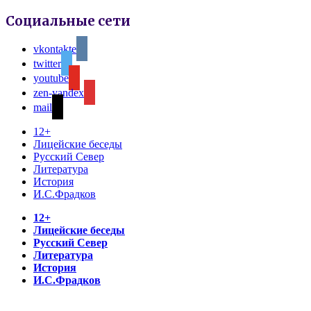
Социальные сети
vkontakte
twitter
youtube
zen-yandex
mail
12+
Лицейские беседы
Русский Север
Литература
История
И.С.Фрадков
12+
Лицейские беседы
Русский Север
Литература
История
И.С.Фрадков