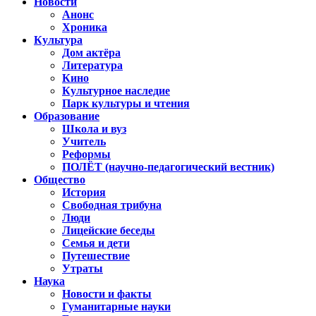
Новости
Анонс
Хроника
Культура
Дом актёра
Литература
Кино
Культурное наследие
Парк культуры и чтения
Образование
Школа и вуз
Учитель
Реформы
ПОЛЁТ (научно-педагогический вестник)
Общество
История
Свободная трибуна
Люди
Лицейские беседы
Семья и дети
Путешествие
Утраты
Наука
Новости и факты
Гуманитарные науки