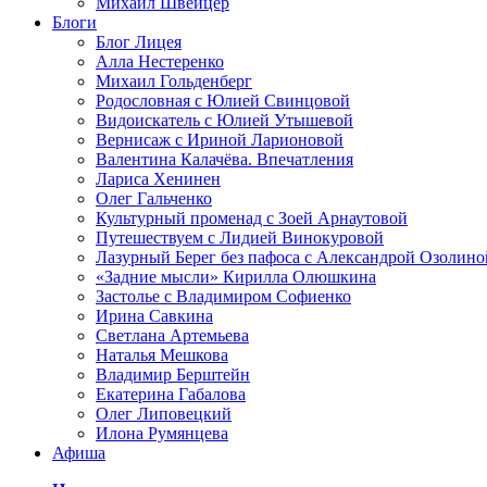
Михаил Швейцер
Блоги
Блог Лицея
Алла Нестеренко
Михаил Гольденберг
Родословная с Юлией Свинцовой
Видоискатель с Юлией Утышевой
Вернисаж с Ириной Ларионовой
Валентина Калачёва. Впечатления
Лариса Хенинен
Олег Гальченко
Культурный променад с Зоей Арнаутовой
Путешествуем с Лидией Винокуровой
Лазурный Берег без пафоса с Александрой Озолино
«Задние мысли» Кирилла Олюшкина
Застолье с Владимиром Софиенко
Ирина Савкина
Светлана Артемьева
Наталья Мешкова
Владимир Берштейн
Екатерина Габалова
Олег Липовецкий
Илона Румянцева
Афиша