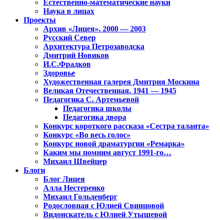
Естественно-математические науки
Наука в лицах
Проекты
Архив «Лицея». 2000 — 2003
Русский Север
Архитектура Петрозаводска
Дмитрий Новиков
И.С.Фрадков
Здоровье
Художественная галерея Дмитрия Москина
Великая Отечественная. 1941 — 1945
Педагогика С. Артемьевой
Педагогика школы
Педагогика двора
Конкурс короткого рассказа «Сестра таланта»
Конкурс «Во весь голос»
Конкурс новой драматургии «Ремарка»
Каким мы помним август 1991-го…
Михаил Швейцер
Блоги
Блог Лицея
Алла Нестеренко
Михаил Гольденберг
Родословная с Юлией Свинцовой
Видоискатель с Юлией Утышевой