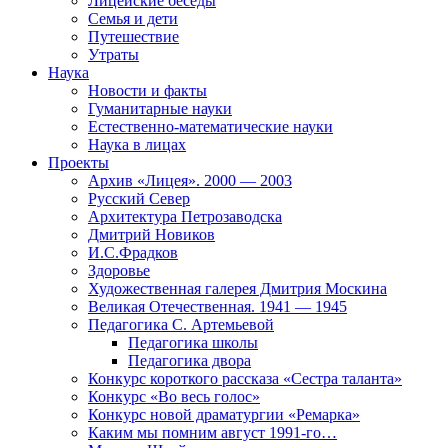
Лицейские беседы
Семья и дети
Путешествие
Утраты
Наука
Новости и факты
Гуманитарные науки
Естественно-математические науки
Наука в лицах
Проекты
Архив «Лицея». 2000 — 2003
Русский Север
Архитектура Петрозаводска
Дмитрий Новиков
И.С.Фрадков
Здоровье
Художественная галерея Дмитрия Москина
Великая Отечественная. 1941 — 1945
Педагогика С. Артемьевой
Педагогика школы
Педагогика двора
Конкурс короткого рассказа «Сестра таланта»
Конкурс «Во весь голос»
Конкурс новой драматургии «Ремарка»
Каким мы помним август 1991-го…