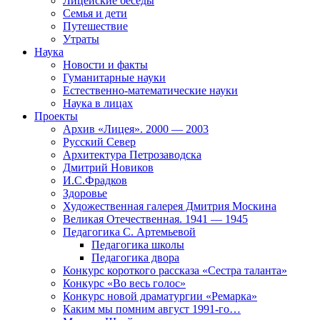
Лицейские беседы
Семья и дети
Путешествие
Утраты
Наука
Новости и факты
Гуманитарные науки
Естественно-математические науки
Наука в лицах
Проекты
Архив «Лицея». 2000 — 2003
Русский Север
Архитектура Петрозаводска
Дмитрий Новиков
И.С.Фрадков
Здоровье
Художественная галерея Дмитрия Москина
Великая Отечественная. 1941 — 1945
Педагогика С. Артемьевой
Педагогика школы
Педагогика двора
Конкурс короткого рассказа «Сестра таланта»
Конкурс «Во весь голос»
Конкурс новой драматургии «Ремарка»
Каким мы помним август 1991-го…