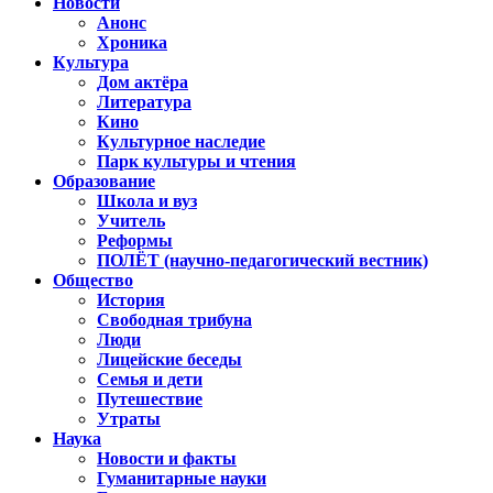
Новости
Анонс
Хроника
Культура
Дом актёра
Литература
Кино
Культурное наследие
Парк культуры и чтения
Образование
Школа и вуз
Учитель
Реформы
ПОЛЁТ (научно-педагогический вестник)
Общество
История
Свободная трибуна
Люди
Лицейские беседы
Семья и дети
Путешествие
Утраты
Наука
Новости и факты
Гуманитарные науки