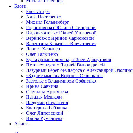
Михаил Швейцер
Блоги
Блог Лицея
Алла Нестеренко
Михаил Гольденберг
Родословная с Юлией Свинцовой
Видоискатель с Юлией Утышевой
Вернисаж с Ириной Ларионовой
Валентина Калачёва. Впечатления
Лариса Хенинен
Олег Гальченко
Культурный променад с Зоей Арнаутовой
Путешествуем с Лидией Винокуровой
Лазурный Берег без пафоса с Александрой Озолино
«Задние мысли» Кирилла Олюшкина
Застолье с Владимиром Софиенко
Ирина Савкина
Светлана Артемьева
Наталья Мешкова
Владимир Берштейн
Екатерина Габалова
Олег Липовецкий
Илона Румянцева
Афиша