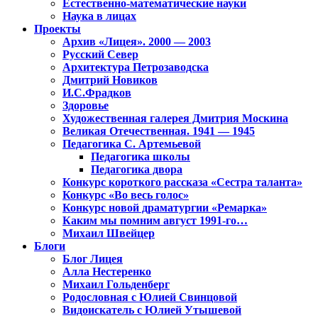
Естественно-математические науки
Наука в лицах
Проекты
Архив «Лицея». 2000 — 2003
Русский Север
Архитектура Петрозаводска
Дмитрий Новиков
И.С.Фрадков
Здоровье
Художественная галерея Дмитрия Москина
Великая Отечественная. 1941 — 1945
Педагогика С. Артемьевой
Педагогика школы
Педагогика двора
Конкурс короткого рассказа «Сестра таланта»
Конкурс «Во весь голос»
Конкурс новой драматургии «Ремарка»
Каким мы помним август 1991-го…
Михаил Швейцер
Блоги
Блог Лицея
Алла Нестеренко
Михаил Гольденберг
Родословная с Юлией Свинцовой
Видоискатель с Юлией Утышевой