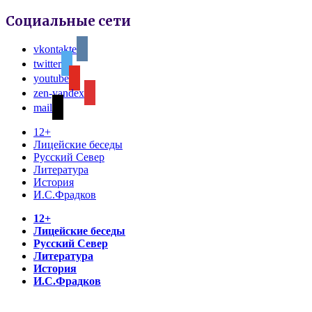
Социальные сети
vkontakte
twitter
youtube
zen-yandex
mail
12+
Лицейские беседы
Русский Север
Литература
История
И.С.Фрадков
12+
Лицейские беседы
Русский Север
Литература
История
И.С.Фрадков