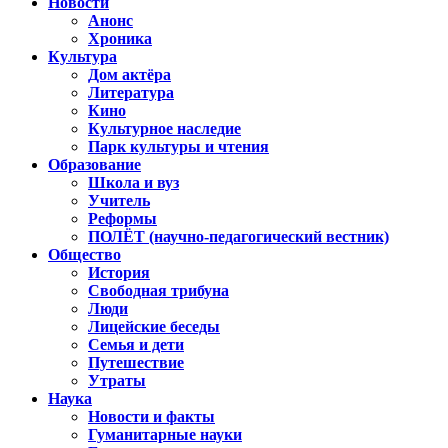
Новости
Анонс
Хроника
Культура
Дом актёра
Литература
Кино
Культурное наследие
Парк культуры и чтения
Образование
Школа и вуз
Учитель
Реформы
ПОЛЁТ (научно-педагогический вестник)
Общество
История
Свободная трибуна
Люди
Лицейские беседы
Семья и дети
Путешествие
Утраты
Наука
Новости и факты
Гуманитарные науки