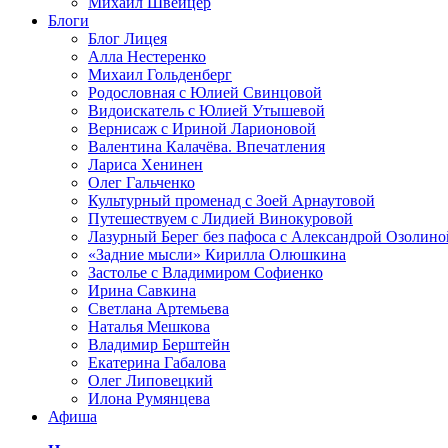
Михаил Швейцер
Блоги
Блог Лицея
Алла Нестеренко
Михаил Гольденберг
Родословная с Юлией Свинцовой
Видоискатель с Юлией Утышевой
Вернисаж с Ириной Ларионовой
Валентина Калачёва. Впечатления
Лариса Хенинен
Олег Гальченко
Культурный променад с Зоей Арнаутовой
Путешествуем с Лидией Винокуровой
Лазурный Берег без пафоса с Александрой Озолино
«Задние мысли» Кирилла Олюшкина
Застолье с Владимиром Софиенко
Ирина Савкина
Светлана Артемьева
Наталья Мешкова
Владимир Берштейн
Екатерина Габалова
Олег Липовецкий
Илона Румянцева
Афиша