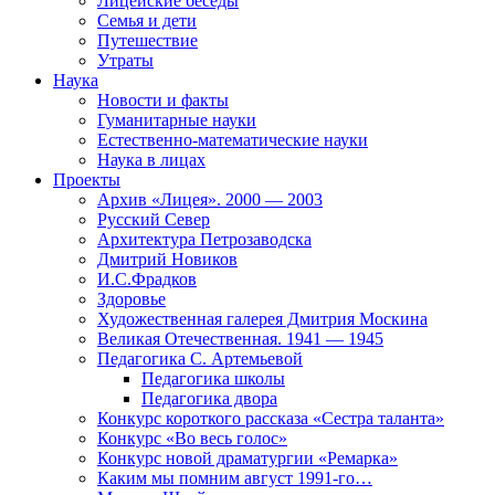
Лицейские беседы
Семья и дети
Путешествие
Утраты
Наука
Новости и факты
Гуманитарные науки
Естественно-математические науки
Наука в лицах
Проекты
Архив «Лицея». 2000 — 2003
Русский Север
Архитектура Петрозаводска
Дмитрий Новиков
И.С.Фрадков
Здоровье
Художественная галерея Дмитрия Москина
Великая Отечественная. 1941 — 1945
Педагогика С. Артемьевой
Педагогика школы
Педагогика двора
Конкурс короткого рассказа «Сестра таланта»
Конкурс «Во весь голос»
Конкурс новой драматургии «Ремарка»
Каким мы помним август 1991-го…