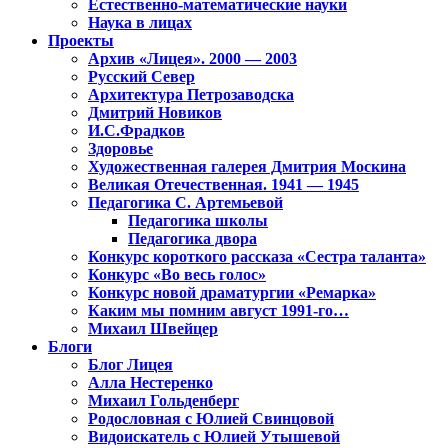
Естественно-математические науки
Наука в лицах
Проекты
Архив «Лицея». 2000 — 2003
Русский Север
Архитектура Петрозаводска
Дмитрий Новиков
И.С.Фрадков
Здоровье
Художественная галерея Дмитрия Москина
Великая Отечественная. 1941 — 1945
Педагогика С. Артемьевой
Педагогика школы
Педагогика двора
Конкурс короткого рассказа «Сестра таланта»
Конкурс «Во весь голос»
Конкурс новой драматургии «Ремарка»
Каким мы помним август 1991-го…
Михаил Швейцер
Блоги
Блог Лицея
Алла Нестеренко
Михаил Гольденберг
Родословная с Юлией Свинцовой
Видоискатель с Юлией Утышевой