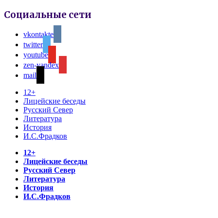
Социальные сети
vkontakte
twitter
youtube
zen-yandex
mail
12+
Лицейские беседы
Русский Север
Литература
История
И.С.Фрадков
12+
Лицейские беседы
Русский Север
Литература
История
И.С.Фрадков