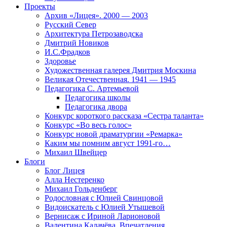
Проекты
Архив «Лицея». 2000 — 2003
Русский Север
Архитектура Петрозаводска
Дмитрий Новиков
И.С.Фрадков
Здоровье
Художественная галерея Дмитрия Москина
Великая Отечественная. 1941 — 1945
Педагогика С. Артемьевой
Педагогика школы
Педагогика двора
Конкурс короткого рассказа «Сестра таланта»
Конкурс «Во весь голос»
Конкурс новой драматургии «Ремарка»
Каким мы помним август 1991-го…
Михаил Швейцер
Блоги
Блог Лицея
Алла Нестеренко
Михаил Гольденберг
Родословная с Юлией Свинцовой
Видоискатель с Юлией Утышевой
Вернисаж с Ириной Ларионовой
Валентина Калачёва. Впечатления