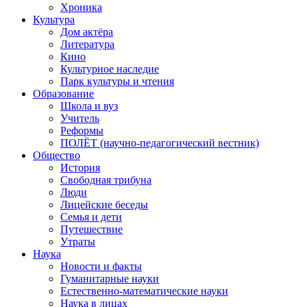
Хроника
Культура
Дом актёра
Литература
Кино
Культурное наследие
Парк культуры и чтения
Образование
Школа и вуз
Учитель
Реформы
ПОЛЁТ (научно-педагогический вестник)
Общество
История
Свободная трибуна
Люди
Лицейские беседы
Семья и дети
Путешествие
Утраты
Наука
Новости и факты
Гуманитарные науки
Естественно-математические науки
Наука в лицах