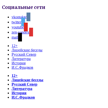
Социальные сети
vkontakte
twitter
youtube
zen-yandex
mail
12+
Лицейские беседы
Русский Север
Литература
История
И.С.Фрадков
12+
Лицейские беседы
Русский Север
Литература
История
И.С.Фрадков