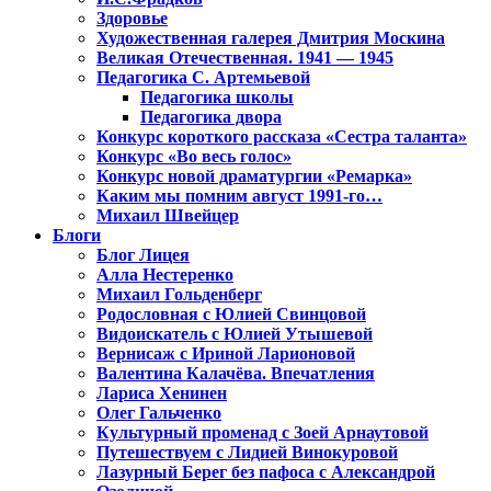
Здоровье
Художественная галерея Дмитрия Москина
Великая Отечественная. 1941 — 1945
Педагогика С. Артемьевой
Педагогика школы
Педагогика двора
Конкурс короткого рассказа «Сестра таланта»
Конкурс «Во весь голос»
Конкурс новой драматургии «Ремарка»
Каким мы помним август 1991-го…
Михаил Швейцер
Блоги
Блог Лицея
Алла Нестеренко
Михаил Гольденберг
Родословная с Юлией Свинцовой
Видоискатель с Юлией Утышевой
Вернисаж с Ириной Ларионовой
Валентина Калачёва. Впечатления
Лариса Хенинен
Олег Гальченко
Культурный променад с Зоей Арнаутовой
Путешествуем с Лидией Винокуровой
Лазурный Берег без пафоса с Александрой