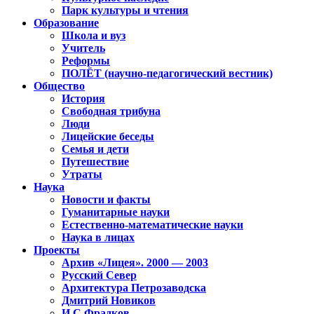
Парк культуры и чтения
Образование
Школа и вуз
Учитель
Реформы
ПОЛЁТ (научно-педагогический вестник)
Общество
История
Свободная трибуна
Люди
Лицейские беседы
Семья и дети
Путешествие
Утраты
Наука
Новости и факты
Гуманитарные науки
Естественно-математические науки
Наука в лицах
Проекты
Архив «Лицея». 2000 — 2003
Русский Север
Архитектура Петрозаводска
Дмитрий Новиков
И.С.Фрадков