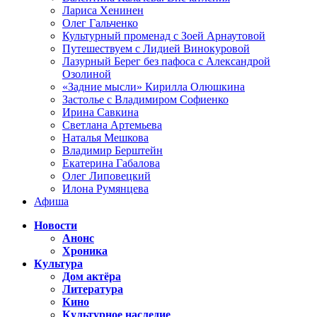
Лариса Хенинен
Олег Гальченко
Культурный променад с Зоей Арнаутовой
Путешествуем с Лидией Винокуровой
Лазурный Берег без пафоса с Александрой
Озолиной
«Задние мысли» Кирилла Олюшкина
Застолье с Владимиром Софиенко
Ирина Савкина
Светлана Артемьева
Наталья Мешкова
Владимир Берштейн
Екатерина Габалова
Олег Липовецкий
Илона Румянцева
Афиша
Новости
Анонс
Хроника
Культура
Дом актёра
Литература
Кино
Культурное наследие