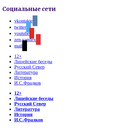
Социальные сети
vkontakte
twitter
youtube
zen-yandex
mail
12+
Лицейские беседы
Русский Север
Литература
История
И.С.Фрадков
12+
Лицейские беседы
Русский Север
Литература
История
И.С.Фрадков