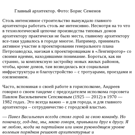
Главный архитектор. Фото: Борис Семенов
Столь интенсивное строительство вынуждало главного
архитектора работать столь же интенсивно. Несмотря на то что
в технологической цепочке производства типовых домов
архитектору практически не было места, главному архитектору
все-таки удавалось в городе многое. Например, принимать
активное участие в проектировании генерального плана
Петрозаводска, наезжая к проектировщикам в «Ленгипрогор» со
своими идеями, находившими понимание. Бороться, как ни
странно, за комплексную застройку новых жилых районов,
чтобы, кроме домов, там возводилась вся социальная
инфраструктура и благоустройство – с тротуарами, проездами и
озеленением.
Часто, вспоминая о своей работе в горисполкоме, Андреев
говорил о своем тандеме с председателем исполкома горсовета
Павлом Васильевичем Сепсяковым (1925 — 2012) в 1970 —
1982 годах. Это всегда важно – и для города, и для главного
архитектора – сотрудничество с городской властью.
—
Павел Васильевич всегда стоял горой за свою команду. Но
поначалу, год-два, мы, мягко говоря, привыкали друг к другу. Я
не люблю, когда на партийном или ином руководящем уровне
волевым порядком решают архитектурные и