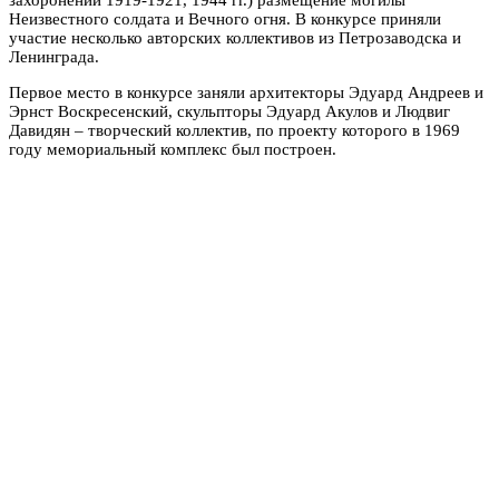
захоронений 1919-1921, 1944 гг.) размещение могилы
Неизвестного солдата и Вечного огня. В конкурсе приняли
участие несколько авторских коллективов из Петрозаводска и
Ленинграда.
Первое место в конкурсе заняли архитекторы Эдуард Андреев и
Эрнст Воскресенский, скульпторы Эдуард Акулов и Людвиг
Давидян – творческий коллектив, по проекту которого в 1969
году мемориальный комплекс был построен.