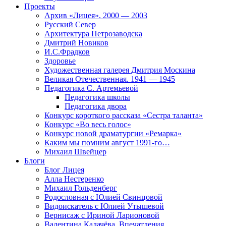
Проекты
Архив «Лицея». 2000 — 2003
Русский Север
Архитектура Петрозаводска
Дмитрий Новиков
И.С.Фрадков
Здоровье
Художественная галерея Дмитрия Москина
Великая Отечественная. 1941 — 1945
Педагогика С. Артемьевой
Педагогика школы
Педагогика двора
Конкурс короткого рассказа «Сестра таланта»
Конкурс «Во весь голос»
Конкурс новой драматургии «Ремарка»
Каким мы помним август 1991-го…
Михаил Швейцер
Блоги
Блог Лицея
Алла Нестеренко
Михаил Гольденберг
Родословная с Юлией Свинцовой
Видоискатель с Юлией Утышевой
Вернисаж с Ириной Ларионовой
Валентина Калачёва. Впечатления