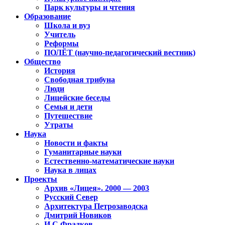
Парк культуры и чтения
Образование
Школа и вуз
Учитель
Реформы
ПОЛЁТ (научно-педагогический вестник)
Общество
История
Свободная трибуна
Люди
Лицейские беседы
Семья и дети
Путешествие
Утраты
Наука
Новости и факты
Гуманитарные науки
Естественно-математические науки
Наука в лицах
Проекты
Архив «Лицея». 2000 — 2003
Русский Север
Архитектура Петрозаводска
Дмитрий Новиков
И.С.Фрадков