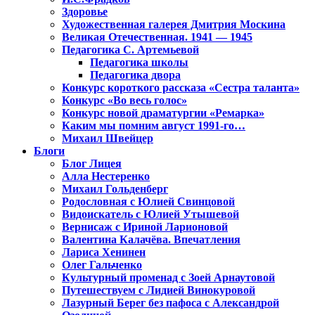
Здоровье
Художественная галерея Дмитрия Москина
Великая Отечественная. 1941 — 1945
Педагогика С. Артемьевой
Педагогика школы
Педагогика двора
Конкурс короткого рассказа «Сестра таланта»
Конкурс «Во весь голос»
Конкурс новой драматургии «Ремарка»
Каким мы помним август 1991-го…
Михаил Швейцер
Блоги
Блог Лицея
Алла Нестеренко
Михаил Гольденберг
Родословная с Юлией Свинцовой
Видоискатель с Юлией Утышевой
Вернисаж с Ириной Ларионовой
Валентина Калачёва. Впечатления
Лариса Хенинен
Олег Гальченко
Культурный променад с Зоей Арнаутовой
Путешествуем с Лидией Винокуровой
Лазурный Берег без пафоса с Александрой