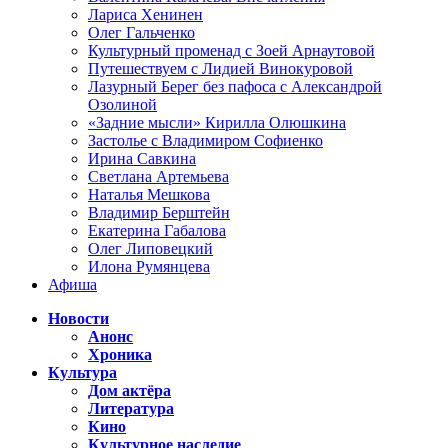
Лариса Хенинен
Олег Гальченко
Культурный променад с Зоей Арнаутовой
Путешествуем с Лидией Винокуровой
Лазурный Берег без пафоса с Александрой
Озолиной
«Задние мысли» Кирилла Олюшкина
Застолье с Владимиром Софиенко
Ирина Савкина
Светлана Артемьева
Наталья Мешкова
Владимир Берштейн
Екатерина Габалова
Олег Липовецкий
Илона Румянцева
Афиша
Новости
Анонс
Хроника
Культура
Дом актёра
Литература
Кино
Культурное наследие