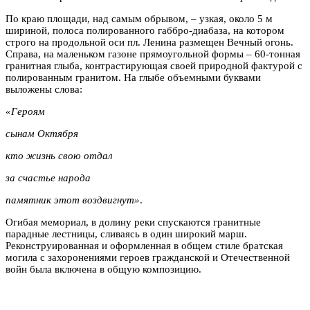
По краю площади, над самым обрывом, – узкая, около 5 м
шириной, полоса полированного габбро-диабаза, на котором
строго на продольной оси пл. Ленина размещен Вечный огонь.
Справа, на маленьком газоне прямоугольной формы – 60-тонная
гранитная глыба, контрастирующая своей природной фактурой с
полированным гранитом. На глыбе объемными буквами
выложены слова:
«Героям
сынам Октября
кто жизнь свою отдал
за счастье народа
памятник этот воздвигнут»
.
Огибая мемориал, в долину реки спускаются гранитные
парадные лестницы, сливаясь в один широкий марш.
Реконструированная и оформленная в общем стиле братская
могила с захоронениями героев гражданской и Отечественной
войн
была включена в общую композицию.