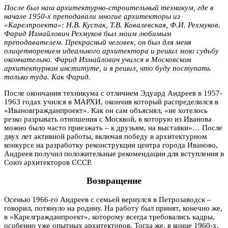
После был наш архитектурно-строительный техникум, где в
начале 1950-х преподавали многие архитекторы из
«Карелпроекта»: Н.В. Куспак, Т.В. Ковалевская, Ф.И. Рехмуков.
Фарид Измайлович Рехмуков был моим любимым
преподавателем. Прекрасный человек, он был для меня
олицетворением идеального архитектора и решил мою судьбу
окончательно. Фарид Измайлович учился в Московском
архитектурном институте, и я решил, что буду поступать
только туда. Как Фарид.
После окончания техникума с отличием Эдуард Андреев в 1957-
1963 годах учился в МАРХИ, окончив который распределился в
«Ивановгражданпроект». Как он сам объяснял, «не хотелось
резко разрывать отношения с Москвой, в которую из Иванова
можно было часто приезжать – к друзьям, на выставки»… После
двух лет активной работы, включая победу в архитектурном
конкурсе на разработку реконструкции центра города Иваново,
Андреев получил положительные рекомендации для вступления в
Союз архитекторов СССР.
Возвращение
Осенью 1966-го Андреев с семьей вернулся в Петрозаводск –
говорил, потянуло на родину. На работу был принят, конечно же,
в «Карелгражданпроект», которому всегда требовались кадры,
особенно уже опытных архитекторов. Тогда же, в конце 1960-х,