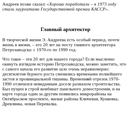
Андреев позже сказал: «
Хорошо поработали – в 1973 году
стали лауреатами Государственной премии КАССР».
Главный архитектор
В творческой жизни Э. Андреева есть особый период, почти
жизнь в жизни,
–
его 20 лет на посту главного архитектора
Петрозаводска: с 1970-го по 1990 год.
Что такое – эти 20 лет для нашего города? Если мысленно
окинуть взглядом историю Петрозаводска, можно заметить, что
с самого начала его развитие шло очень неравномерно:
десятилетия бурного роста сменялись временами полнейшего
застоя и провинциальной тишины. Временн
о
й отрезок 1970-
1990 отличился невиданным доселе размахом строительства.
Был пущен в строй комбинат панельного домостроения, и на
карте города один за другим появились микрорайоны на
Октябрьском проспекте, жилые районы Ключевая, Кукковка,
Древлянка, новая Перевалка.