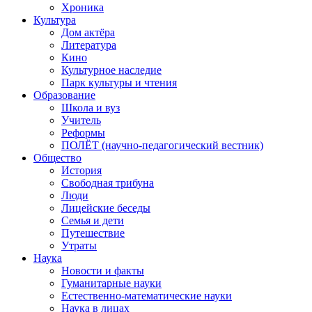
Хроника
Культура
Дом актёра
Литература
Кино
Культурное наследие
Парк культуры и чтения
Образование
Школа и вуз
Учитель
Реформы
ПОЛЁТ (научно-педагогический вестник)
Общество
История
Свободная трибуна
Люди
Лицейские беседы
Семья и дети
Путешествие
Утраты
Наука
Новости и факты
Гуманитарные науки
Естественно-математические науки
Наука в лицах