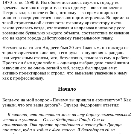
1970-го по 1990-й. Им обоим досталось служить городу во
времена активного строительства: одному – восстановления
Петрозаводска после войны, второму – во время широко и
мощно развернувшегося панельного домостроения. Во времена
такой строительной активности главному архитектору очень
важно успевать везде, отслеживая и направляя в нужное русло
возведение буквально каждого объекта, соответствие появления
его на карте города действующему генеральному плану.
Несмотря на то что Андреев был 20 лет Главным, он никогда не
терял творческого кипения, а его рука – ощущения карандаша
над чертежным столом, что, безусловно, помогало ему в работе.
Просто он был однолюбом – однажды выбрав дело своей жизни
и вкусив его не очень легкий хлеб, всегда был предан ему:
активно проектировал и строил, что вызывало уважение к нему
как к профессионалу.
Начало
Когда-то на мой вопрос «Почему вы пришли в архитектуру? Как
узнали, что это ваша дорога?» Эдуард Федорович ответил:
— Я считаю, что поставила меня на эту дорогу замечательный
человек и учитель – Ольга Федоровна Граф. Она не
архитектор. Она просто преподавала в изостудии Дворца
пионеров, куда я ходил с 4-го класса. Я благодарен ей за