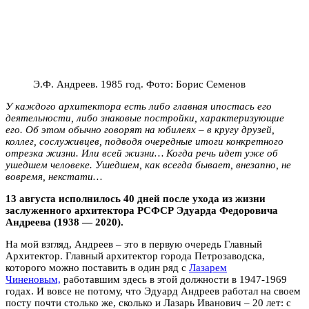
Э.Ф. Андреев. 1985 год. Фото: Борис Семенов
У каждого архитектора есть либо главная ипостась его
деятельности, либо знаковые постройки, характеризующие
его. Об этом обычно говорят на юбилеях – в кругу друзей,
коллег, сослуживцев, подводя очередные итоги конкретного
отрезка жизни. Или всей жизни… Когда речь идет уже об
ушедшем человеке. Ушедшем, как всегда бывает, внезапно, не
вовремя, некстати…
13 августа исполнилось 40 дней после ухода из жизни
заслуженного архитектора РСФСР Эдуарда Федоровича
Андреева (1938 — 2020).
На мой взгляд, Андреев – это в первую очередь Главный
Архитектор. Главный архитектор города Петрозаводска,
которого можно поставить в один ряд с
Лазарем
Чиненовым,
работавшим здесь в этой должности в 1947-1969
годах. И вовсе не потому, что Эдуард Андреев работал на своем
посту почти столько же, сколько и Лазарь Иванович – 20 лет: с