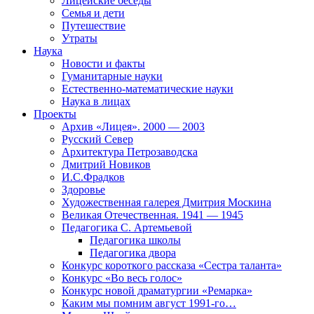
Лицейские беседы
Семья и дети
Путешествие
Утраты
Наука
Новости и факты
Гуманитарные науки
Естественно-математические науки
Наука в лицах
Проекты
Архив «Лицея». 2000 — 2003
Русский Север
Архитектура Петрозаводска
Дмитрий Новиков
И.С.Фрадков
Здоровье
Художественная галерея Дмитрия Москина
Великая Отечественная. 1941 — 1945
Педагогика С. Артемьевой
Педагогика школы
Педагогика двора
Конкурс короткого рассказа «Сестра таланта»
Конкурс «Во весь голос»
Конкурс новой драматургии «Ремарка»
Каким мы помним август 1991-го…