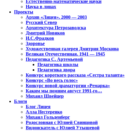
Естественно-математические науки
Наука в лицах
Проекты
Архив «Лицея». 2000 — 2003
Русский Север
Архитектура Петрозаводска
Дмитрий Новиков
И.С.Фрадков
Здоровье
Художественная галерея Дмитрия Москина
Великая Отечественная. 1941 — 1945
Педагогика С. Артемьевой
Педагогика школы
Педагогика двора
Конкурс короткого рассказа «Сестра таланта»
Конкурс «Во весь голос»
Конкурс новой драматургии «Ремарка»
Каким мы помним август 1991-го…
Михаил Швейцер
Блоги
Блог Лицея
Алла Нестеренко
Михаил Гольденберг
Родословная с Юлией Свинцовой
Видоискатель с Юлией Утышевой