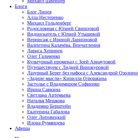
Михаил Швейцер
Блоги
Блог Лицея
Алла Нестеренко
Михаил Гольденберг
Родословная с Юлией Свинцовой
Видоискатель с Юлией Утышевой
Вернисаж с Ириной Ларионовой
Валентина Калачёва. Впечатления
Лариса Хенинен
Олег Гальченко
Культурный променад с Зоей Арнаутовой
Путешествуем с Лидией Винокуровой
Лазурный Берег без пафоса с Александрой Озолино
«Задние мысли» Кирилла Олюшкина
Застолье с Владимиром Софиенко
Ирина Савкина
Светлана Артемьева
Наталья Мешкова
Владимир Берштейн
Екатерина Габалова
Олег Липовецкий
Илона Румянцева
Афиша