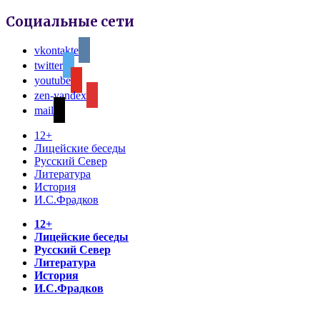
Социальные сети
vkontakte
twitter
youtube
zen-yandex
mail
12+
Лицейские беседы
Русский Север
Литература
История
И.С.Фрадков
12+
Лицейские беседы
Русский Север
Литература
История
И.С.Фрадков