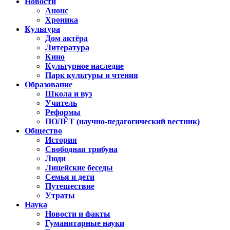
Новости
Анонс
Хроника
Культура
Дом актёра
Литература
Кино
Культурное наследие
Парк культуры и чтения
Образование
Школа и вуз
Учитель
Реформы
ПОЛЁТ (научно-педагогический вестник)
Общество
История
Свободная трибуна
Люди
Лицейские беседы
Семья и дети
Путешествие
Утраты
Наука
Новости и факты
Гуманитарные науки