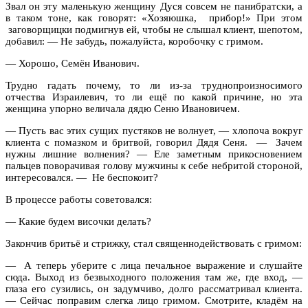
Звал он эту маленькую женщину Дуся совсем не панибратски, а
в таком тоне, как говорят: «Хозяюшка, прибор!» При этом
заговорщицки подмигнув ей, чтобы не слышал клиент, шепотом,
добавил: — Не забудь, пожалуйста, коробочку с гримом.
— Хорошо, Семён Иванович.
Трудно гадать почему, то ли из-за труднопроизносимого
отчества Израилевич, то ли ещё по какой причине, но эта
женщина упорно величала дядю Сеню Ивановичем.
— Пусть вас этих сущих пустяков не волнует, — хлопоча вокруг
клиента с помазком и бритвой, говорил Дядя Сеня. — Зачем
нужны лишние волнения? — Еле заметным прикосновением
пальцев поворачивая голову мужчины к себе небритой стороной,
интересовался. — Не беспокоит?
В процессе работы советовался:
— Какие будем височки делать?
Закончив бритьё и стрижку, стал священнодействовать с гримом:
— А теперь уберите с лица печальное выражение и слушайте
сюда. Выход из безвыходного положения там же, где вход, —
глаза его сузились, он задумчиво, долго рассматривал клиента.
— Сейчас поправим слегка лицо гримом. Смотрите, кладём на