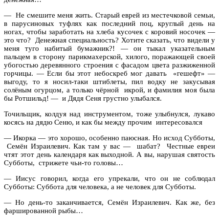
— Не смешите меня жить. Старый еврей из местечковой семьи,
в парусиновых туфлях как последний поц, круглый день на
ногах, чтобы заработать на хлеба кусочек с коровий носочек —
это что? Денежная специальность? Хотите сказать, что видели у
меня туго набитый бумажник?! — он тыкал указательным
пальцем в сторону парикмахерской, хилого, поражающей своей
убогостью деревянного строения с фасадом цвета разжиженной
горчицы. — Если бы этот небоскреб мог давать «гешефт» —
выгоду, то я носил-таки штиблеты, пил водку не закусывая
солёным огурцом, а только чёрной икрой, и фамилия моя была
бы Ротшильд! — и Дядя Сеня грустно улыбался.
Точильщик, колдуя над инструментом, тоже улыбнулся, лукаво
косясь на дядю Сеню, и как бы между прочим интересовался
— Икорка — это хорошо, особенно паюсная. Но исход Субботы,
Семён Израилевич. Как там у вас — шабат? Честные евреи
чтят этот день календаря как выходной. А вы, нарушая святость
Субботы, стрижете чьи-то головы…
— Иисус говорил, когда его упрекали, что он не соблюдал
Субботы: Суббота для человека, а не человек для Субботы.
— Но день-то заканчивается, Семён Израилевич. Как же, без
фаршированной рыбы…