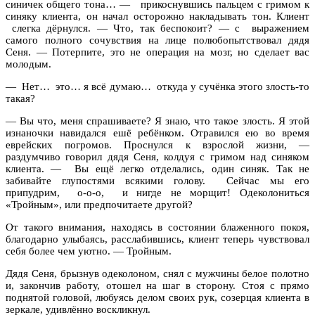
синичек общего тона… — прикоснувшись пальцем с гримом к
синяку клиента, он начал осторожно накладывать тон. Клиент
слегка дёрнулся. — Что, так беспокоит? — с выражением
самого полного сочувствия на лице полюбопытствовал дядя
Сеня. — Потерпите, это не операция на мозг, но сделает вас
молодым.
— Нет… это… я всё думаю… откуда у сучёнка этого злость-то
такая?
— Вы что, меня спрашиваете? Я знаю, что такое злость. Я этой
изнаночки навидался ешё ребёнком. Отравился ею во время
еврейских погромов. Проснулся к взрослой жизни, —
раздумчиво говорил дядя Сеня, колдуя с гримом над синяком
клиента. — Вы ещё легко отделались, один синяк. Так не
забивайте глупостями всякими голову. Сейчас мы его
припудрим, о-о-о, и нигде не морщит! Одеколониться
«Тройным», или предпочитаете другой?
От такого внимания, находясь в состоянии блаженного покоя,
благодарно улыбаясь, расслабившись, клиент теперь чувствовал
себя более чем уютно. — Тройным.
Дядя Сеня, брызнув одеколоном, снял с мужчины белое полотно
и, закончив работу, отошел на шаг в сторону. Стоя с прямо
поднятой головой, любуясь делом своих рук, созерцая клиента в
зеркале, удивлённо воскликнул.