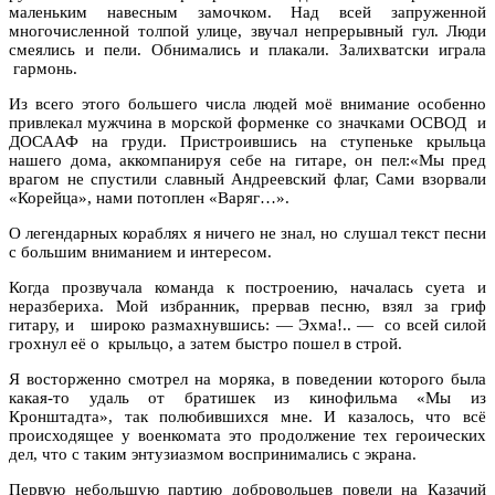
маленьким навесным замочком. Над всей запруженной
многочисленной толпой улице, звучал непрерывный гул. Люди
смеялись и пели. Обнимались и плакали. Залихватски играла
гармонь.
Из всего этого большего числа людей моё внимание особенно
привлекал мужчина в морской форменке со значками ОСВОД и
ДОСААФ на груди. Пристроившись на ступеньке крыльца
нашего дома, аккомпанируя себе на гитаре, он пел:«Мы пред
врагом не спустили славный Андреевский флаг, Сами взорвали
«Корейца», нами потоплен «Варяг…».
О легендарных кораблях я ничего не знал, но слушал текст песни
с большим вниманием и интересом.
Когда прозвучала команда к построению, началась суета и
неразбериха. Мой избранник, прервав песню, взял за гриф
гитару, и широко размахнувшись: — Эхма!.. — со всей силой
грохнул её о крыльцо, а затем быстро пошел в строй.
Я восторженно смотрел на моряка, в поведении которого была
какая-то удаль от братишек из кинофильма «Мы из
Кронштадта», так полюбившихся мне. И казалось, что всё
происходящее у военкомата это продолжение тех героических
дел, что с таким энтузиазмом воспринимались с экрана.
Первую небольшую партию добровольцев повели на Казачий