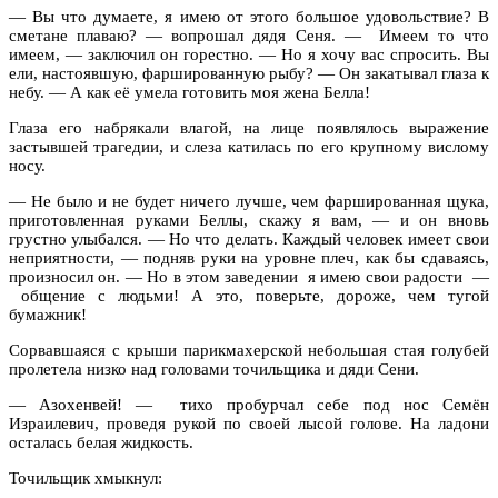
— Вы что думаете, я имею от этого большое удовольствие? В
сметане плаваю? — вопрошал дядя Сеня. — Имеем то что
имеем, — заключил он горестно. — Но я хочу вас спросить. Вы
ели, настоявшую, фаршированную рыбу? — Он закатывал глаза к
небу. — А как её умела готовить моя жена Белла!
Глаза его набрякали влагой, на лице появлялось выражение
застывшей трагедии, и слеза катилась по его крупному вислому
носу.
— Не было и не будет ничего лучше, чем фаршированная щука,
приготовленная руками Беллы, скажу я вам, — и он вновь
грустно улыбался. — Но что делать. Каждый человек имеет свои
неприятности, — подняв руки на уровне плеч, как бы сдаваясь,
произносил он. — Но в этом заведении я имею свои радости —
общение с людьми! А это, поверьте, дороже, чем тугой
бумажник!
Сорвавшаяся с крыши парикмахерской небольшая стая голубей
пролетела низко над головами точильщика и дяди Сени.
— Азохенвей! — тихо пробурчал себе под нос Семён
Израилевич, проведя рукой по своей лысой голове. На ладони
осталась белая жидкость.
Точильщик хмыкнул: