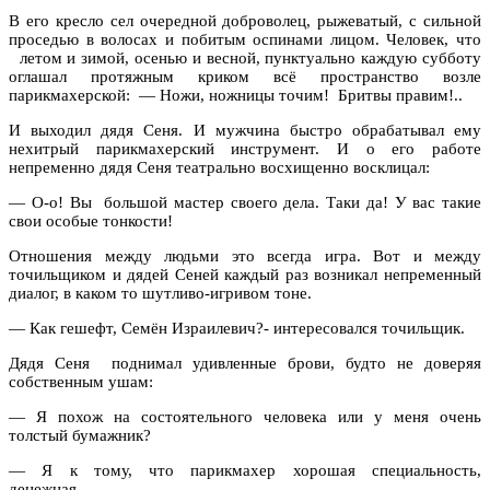
В его кресло сел очередной доброволец, рыжеватый, с сильной
проседью в волосах и побитым оспинами лицом. Человек, что
летом и зимой, осенью и весной, пунктуально каждую субботу
оглашал протяжным криком всё пространство возле
парикмахерской: — Ножи, ножницы точим! Бритвы правим!..
И выходил дядя Сеня. И мужчина быстро обрабатывал ему
нехитрый парикмахерский инструмент. И о его работе
непременно дядя Сеня театрально восхищенно восклицал:
— О-о! Вы большой мастер своего дела. Таки да! У вас такие
свои особые тонкости!
Отношения между людьми это всегда игра. Вот и между
точильщиком и дядей Сеней каждый раз возникал непременный
диалог, в каком то шутливо-игривом тоне.
— Как гешефт, Семён Израилевич?- интересовался точильщик.
Дядя Сеня поднимал удивленные брови, будто не доверяя
собственным ушам:
— Я похож на состоятельного человека или у меня очень
толстый бумажник?
— Я к тому, что парикмахер хорошая специальность,
денежная…