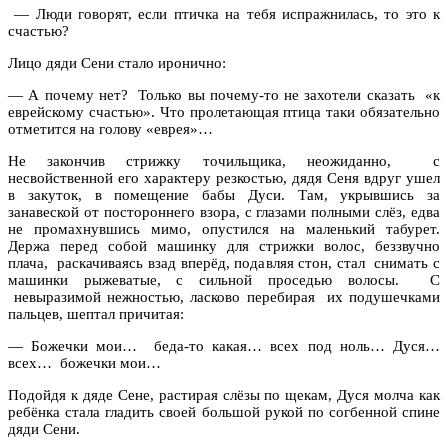
— Люди говорят, если птичка на тебя испражнилась, то это к
счастью?
Лицо дяди Сени стало иронично:
— А почему нет? Только вы почему-то не захотели сказать «к
еврейскому счастью». Что пролетающая птица таки обязательно
отметится на голову «еврея»…
Не закончив стрижку точильщика, неожиданно, с
несвойственной его характеру резкостью, дядя Сеня вдруг ушел
в закуток, в помещение бабы Дуси. Там, укрывшись за
занавеской от постороннего взора, с глазами полными слёз, едва
не промахнувшись мимо, опустился на маленький табурет.
Держа перед собой машинку для стрижки волос, беззвучно
плача, раскачиваясь взад вперёд, подавляя стон, стал снимать с
машинки рыжеватые, с сильной проседью волосы. С
невыразимой нежностью, ласково перебирая их подушечками
пальцев, шептал причитая:
— Божечки мои… беда-то какая… всех под ноль… Дуся…
всех… божечки мои…
Подойдя к дяде Сене, растирая слёзы по щекам, Дуся молча как
ребёнка стала гладить своей большой рукой по согбенной спине
дяди Сени.