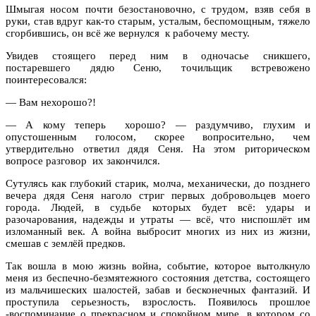
Шмыгая носом почти безостановочно, с трудом, взяв себя в
руки, став вдруг как-то старым, усталым, беспомощным, тяжело
сгорбившись, он всё же вернулся к рабочему месту.
Увидев стоящего перед ним в одночасье сникшего,
постаревшего дядю Сеню, точильщик встревожено
поинтересовался:
— Вам нехорошо?!
— А кому теперь хорошо? — раздумчиво, глухим и
опустошенным голосом, скорее вопросительно, чем
утвердительно ответил дядя Сеня. На этом риторическом
вопросе разговор их закончился.
Сутулясь как глубокий старик, молча, механически, до позднего
вечера дядя Сеня наголо стриг первых добровольцев моего
города. Людей, в судьбе которых будет всё: удары и
разочарования, надежды и утраты — всё, что ниспошлёт им
изломанный век. А война выбросит многих из них из жизни,
смешав с землёй предков.
Так вошла в мою жизнь война, событие, которое вытолкнуло
меня из беспечно-безмятежного состояния детства, состоящего
из мальчишеских шалостей, забав и бесконечных фантазий. И
проступила серьезность, взрослость. Появилось прошлое
-воспоминание о прекрасном и спокойном мире, в котором со