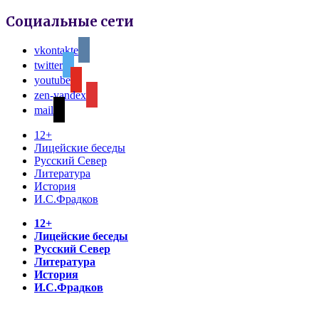
Социальные сети
vkontakte
twitter
youtube
zen-yandex
mail
12+
Лицейские беседы
Русский Север
Литература
История
И.С.Фрадков
12+
Лицейские беседы
Русский Север
Литература
История
И.С.Фрадков