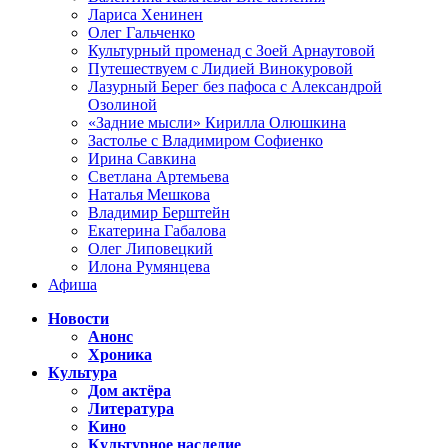
Лариса Хенинен
Олег Гальченко
Культурный променад с Зоей Арнаутовой
Путешествуем с Лидией Винокуровой
Лазурный Берег без пафоса с Александрой
Озолиной
«Задние мысли» Кирилла Олюшкина
Застолье с Владимиром Софиенко
Ирина Савкина
Светлана Артемьева
Наталья Мешкова
Владимир Берштейн
Екатерина Габалова
Олег Липовецкий
Илона Румянцева
Афиша
Новости
Анонс
Хроника
Культура
Дом актёра
Литература
Кино
Культурное наследие