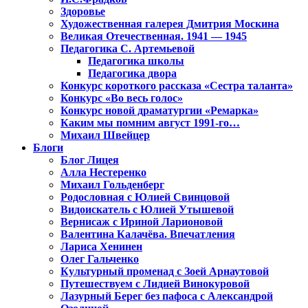
Здоровье
Художественная галерея Дмитрия Москина
Великая Отечественная. 1941 — 1945
Педагогика С. Артемьевой
Педагогика школы
Педагогика двора
Конкурс короткого рассказа «Сестра таланта»
Конкурс «Во весь голос»
Конкурс новой драматургии «Ремарка»
Каким мы помним август 1991-го…
Михаил Швейцер
Блоги
Блог Лицея
Алла Нестеренко
Михаил Гольденберг
Родословная с Юлией Свинцовой
Видоискатель с Юлией Утышевой
Вернисаж с Ириной Ларионовой
Валентина Калачёва. Впечатления
Лариса Хенинен
Олег Гальченко
Культурный променад с Зоей Арнаутовой
Путешествуем с Лидией Винокуровой
Лазурный Берег без пафоса с Александрой