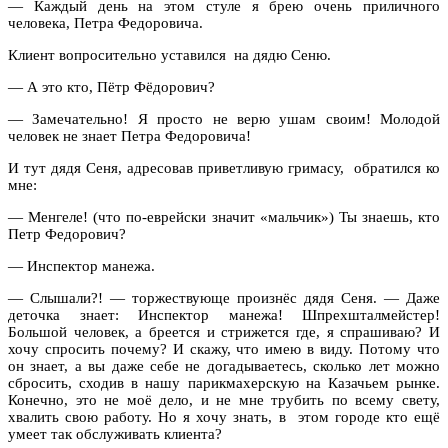
— Каждый день на этом стуле я брею очень приличного
человека, Петра Федоровича.
Клиент вопросительно уставился на дядю Сеню.
— А это кто, Пётр Фёдорович?
— Замечательно! Я просто не верю ушам своим! Молодой
человек не знает Петра Федоровича!
И тут дядя Сеня, адресовав приветливую гримасу, обратился ко
мне:
— Менгеле! (что по-еврейски значит «мальчик») Ты знаешь, кто
Петр Федорович?
— Инспектор манежа.
— Слышали?! — торжествующе произнёс дядя Сеня. — Даже
деточка знает: Инспектор манежа! Шпрехшталмейстер!
Большой человек, а бреется и стрижется где, я спрашиваю? И
хочу спросить почему? И скажу, что имею в виду. Потому что
он знает, а вы даже себе не догадываетесь, сколько лет можно
сбросить, сходив в нашу парикмахерскую на Казачьем рынке.
Конечно, это не моё дело, и не мне трубить по всему свету,
хвалить свою работу. Но я хочу знать, в этом городе кто ещё
умеет так обслуживать клиента?