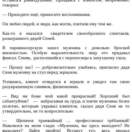
говорил:
— Приходите ещё, приносите воспоминания.
Он любил людей, и люди, как могли, платили ему тем же.
Как-то я оказался свидетелем своеобразного спектакля,
разыгранного дядей Сеней.
В парикмахерскую зашел мужчина с довольно броской
внешностью. Особую выразительность лицу его придавал
фингал. Синяк, расползшийся с переносицы к запухшему глазу.
— Прошу вас! — доброжелательно улыбаясь, пригласил дядя
Сеня мужчину на стул перед зеркалом.
Усевшись, клиент огляделся в зеркале и увидел там свою
разукрашенную синяком, физиономию.
— Вид ни боже мой какой прекрасный! Хороший был
сабантуйчик? — набрасывая на грудь и плечи мужчины белое
полотно, которым укрывал клиентов, сказал дядя Сеня не то
утвердительно, не то вопросительно
— Щепачок трамвайный … профессионал грёбанный!
Навалился на меня сзади: «Мужчина, вы здесь выходите? Не
выходите? Дайте пройти! Встанут тут, весь проход