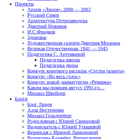
Проекты
Архив «Лицея». 2000 — 2003
Русский Север
Архитектура Петрозаводска
Дмитрий Новиков
И.С.Фрадков
Здоровье
Художественная галерея Дмитрия Москина
Великая Отечественная. 1941 — 1945
Педагогика С. Артемьевой
Педагогика школы
Педагогика двора
Конкурс короткого рассказа «Сестра таланта»
Конкурс «Во весь голос»
Конкурс новой драматургии «Ремарка»
Каким мы помним август 1991-го…
Михаил Швейцер
Блоги
Блог Лицея
Алла Нестеренко
Михаил Гольденберг
Родословная с Юлией Свинцовой
Видоискатель с Юлией Утышевой
Вернисаж с Ириной Ларионовой
Валентина Калачёва. Впечатления