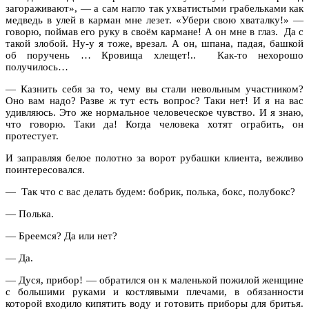
загораживают», — а сам нагло так ухватистыми грабельками как
медведь в улей в карман мне лезет. «Убери свою хваталку!» —
говорю, поймав его руку в своём кармане! А он мне в глаз. Да с
такой злобой. Ну-у я тоже, врезал. А он, шпана, падая, башкой
об поручень … Кровища хлещет!.. Как-то нехорошо
получилось…
— Казнить себя за то, чему вы стали невольным участником?
Оно вам надо? Разве ж тут есть вопрос? Таки нет! И я на вас
удивляюсь. Это же нормальное человеческое чувство. И я знаю,
что говорю. Таки да! Когда человека хотят ограбить, он
протестует.
И заправляя белое полотно за ворот рубашки клиента, вежливо
поинтересовался.
— Так что с вас делать будем: бобрик, полька, бокс, полубокс?
— Полька.
— Бреемся? Да или нет?
— Да.
— Дуся, прибор! — обратился он к маленькой пожилой женщине
с большими руками и костлявыми плечами, в обязанности
которой входило кипятить воду и готовить приборы для бритья.