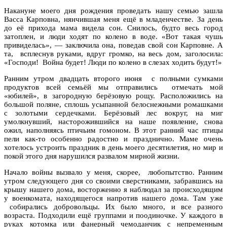
Накануне моего дня рождения проведать нашу семью зашла
Васса Карповна, нянчившая меня ещё в младенчестве. За день
до её прихода мама видела сон. Снилось, будто весь город
затоплен, и люди ходят по колено в воде. «Вот такая чушь
привиделась», — заключила она, поведав свой сон Карповне. А
та, всплеснув руками, вдруг громко, на весь дом, заголосила:
«Господи! Война будет! Люди по колено в слезах ходить будут!»
Ранним утром двадцать второго июня с полными сумками
продуктов всей семьёй мы отправились отмечать мой
«юбилей», в загородную берёзовую рощу. Расположились на
большой поляне, сплошь усыпанной белоснежными ромашками
с золотыми сердечками. Берёзовый лес вокруг, на миг
умолкнувший, насторожившийся на наше появление, снова
ожил, наполняясь птичьим гомоном. В этот ранний час птицы
пели как-то особенно радостно и празднично. Маме очень
хотелось устроить праздник в день моего десятилетия, но мир и
покой этого дня нарушился развалом мирной жизни.
Начало войны вызвало у меня, скорее, любопытство. Ранним
утром следующего дня со своими сверстниками, забравшись на
крышу нашего дома, восторженно я наблюдал за происходящим
у военкомата, находящегося напротив нашего дома. Там уже
собирались добровольцы. Их было много, и все разного
возраста. Подходили ещё группами и поодиночке. У каждого в
руках котомка или фанерный чемоданчик с непременным