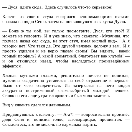
— Дуся, идите сюда, Здесь случилось что-то серьёзное!
Клиент из своего стула воззрился непонимающими глазами
сначала на дядю Сеню, затем на появившуюся из закутка Дусю.
— Боже ж ты мой, вы только посмотрите, Дуся, кто это?! И
можете не говорить. И я уже знаю, что скажете: «Мужчина, что
полчаса назад сел сюда, на этот стул, имея кислый вид». А я
говорю: нет! Что таки да. Это другой человек, доложу я вам. И я
просто удивлен и не верю глазам своим! Вы видите, какой
гордый профиль? А какой ароматный, благоухает как клумба! —
и он откинулся назад, чтобы насладиться произведённым
эффектом.
Хлопая мутными глазами, решительно ничего не понимая,
мужчина озадаченно уставился на своё отражение в зеркале.
Было от чего озадачиться. Из зазеркалья на него глядел
аккуратно постриженный свежевыбритый молодой человек.
Синяк на его лице утратил яркость и был мало заметен.
Вид у клиента сделался давильным.
Придвинувшись к клиенту: — А-а?! — вопросительно произнёс
дядя Сеня и, понизив голос, заговорщицки, прошептал: —
Согласитесь, это не мелочь по карманам тырить.