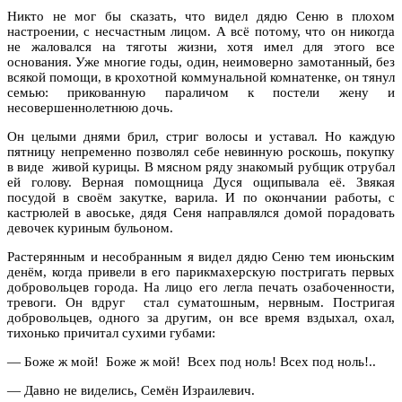
Никто не мог бы сказать, что видел дядю Сеню в плохом
настроении, с несчастным лицом. А всё потому, что он никогда
не жаловался на тяготы жизни, хотя имел для этого все
основания. Уже многие годы, один, неимоверно замотанный, без
всякой помощи, в крохотной коммунальной комнатенке, он тянул
семью: прикованную параличом к постели жену и
несовершеннолетнюю дочь.
Он целыми днями брил, стриг волосы и уставал. Но каждую
пятницу непременно позволял себе невинную роскошь, покупку
в виде живой курицы. В мясном ряду знакомый рубщик отрубал
ей голову. Верная помощница Дуся ощипывала её. Звякая
посудой в своём закутке, варила. И по окончании работы, с
кастрюлей в авоське, дядя Сеня направлялся домой порадовать
девочек куриным бульоном.
Растерянным и несобранным я видел дядю Сеню тем июньским
денём, когда привели в его парикмахерскую постригать первых
добровольцев города. На лицо его легла печать озабоченности,
тревоги. Он вдруг стал суматошным, нервным. Постригая
добровольцев, одного за другим, он все время вздыхал, охал,
тихонько причитал сухими губами:
— Боже ж мой! Боже ж мой! Всех под ноль! Всех под ноль!..
— Давно не виделись, Семён Израилевич.