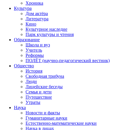
Хроника
Культура
Дом актёра
Литература
Кино
Культурное наследие
Парк культуры и чтения
Образование
Школа и вуз
Учитель
Реформы
ПОЛЁТ (научно-педагогический вестник)
Общество
История
Свободная трибуна
Люди
Лицейские беседы
Семья и дети
Путешествие
Утраты
Наука
Новости и факты
Гуманитарные науки
Естественно-математические науки
Наука в лицах