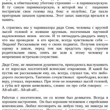
рынок, к обветшалому убогому строению — в парикмахерскую.
В ту самую парикмахерскую, в которой мы с пацанами
постригали свои головы под бокс и полубокс. Где пахло
приторным запахом одеколона. Этот запах навсегда врезался в
память.
А стриглись мы у парикмахера дяди Сени, человека с круглой
лысой головой и излишне крупным, посеченным паутиной
надломленных венок носом. И те пятнадцать-двадцать минут,
что мы проводили в его кресле, всегда чувствовали себя —
Людьми! Рассказывали ему о своих подвигах. Получив плохую
оценку в школе, перед тем как предстать пред строгим
родительским оком, опять же шли к этому человеку и
непременно встречали сочувствие.
Дяде Сене, не лишенном душевности, приходилось выслушивать
и от взрослых посетителей всяческие откровения. И какой бы
пустяк ни рассказывали ему, он, всегда, слушал так, что любо-
дорого посмотреть. Тактично сочувствовал: приободрял, вселял
веру, утешал, переживал. При этом он покачивал лысой головой,
а губы всё время шевелились, словно он про себя говорил: —
Ай-ай-ай!.. Ай-ай-ай!..
Работая с посетителем, он со всеми был деликатен. Всегда в
хорошем настроении. Он был хорошим человеком с еврейскими
комплексами. Любил поговорить на любую тему, но никогда не
оставался равнодушным. Прощаясь с клиентом, непременно,