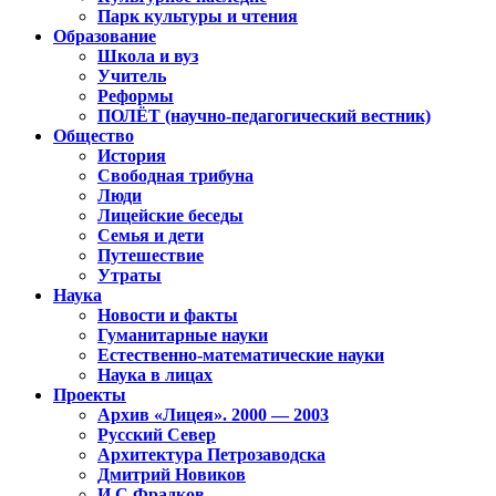
Парк культуры и чтения
Образование
Школа и вуз
Учитель
Реформы
ПОЛЁТ (научно-педагогический вестник)
Общество
История
Свободная трибуна
Люди
Лицейские беседы
Семья и дети
Путешествие
Утраты
Наука
Новости и факты
Гуманитарные науки
Естественно-математические науки
Наука в лицах
Проекты
Архив «Лицея». 2000 — 2003
Русский Север
Архитектура Петрозаводска
Дмитрий Новиков
И.С.Фрадков