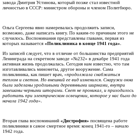
завода Дмитрия Устинова, который позже стал известной
личностью в СССР: министром обороны и членом Политбюро.
Ольга Сергеева явно намеревалась продолжить записи,
возможно, даже написать книгу. По каким-то причинам этого не
случилось. Воспоминания представлены главами, первая из
которых называется
«Поликлиника в конце 1941 года»
.
Из записей следует, что в отличие от большинства предприятий
Ленинграда на секретном заводе «№232» в декабре 1941 года
активная жизнь продолжалась. Сегодня нам известно, что там
изготавливались минометы, другое вооружение. Сама
поликлиника, как пишет врач,
«продолжала снабжаться
теплом и светом. Но внешний ее вид изменился. Снаружи окна
были заделаны уродливыми деревянными ширмами, внутри
завешаны черными шторами. Свет не проникал, и приходилось
работать при электрическом освещении, которое у нас было до
начала 1942 года»
.
Вторая глава воспоминаний
«Дистрофия»
посвящена работе
поликлиники в самое смертное время: конец 1941-го – начало
1942 года.