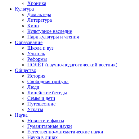
Хроника
Культура
Дом актёра
Литература
Кино
Культурное наследие
Парк культуры и чтения
Образование
Школа и вуз
Учитель
Реформы
ПОЛЁТ (научно-педагогический вестник)
Общество
История
Свободная трибуна
Люди
Лицейские беседы
Семья и дети
Путешествие
Утраты
Наука
Новости и факты
Гуманитарные науки
Естественно-математические науки
Наука в лицах