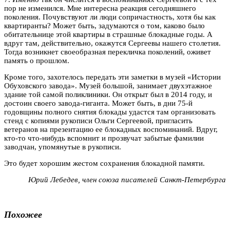
пор не изменился. Мне интересна реакция сегодняшнего
поколения. Почувствуют ли люди сопричастность, хотя бы как
квартиранты? Может быть, задумаются о том, каково было
обитательнице этой квартиры в страшные блокадные годы. А
вдруг там, действительно, окажутся Сергеевы нашего столетия.
Тогда возникнет своеобразная перекличка поколений, оживет
память о прошлом.
Кроме того, захотелось передать эти заметки в музей «Истории
Обуховского завода». Музей большой, занимает двухэтажное
здание той самой поликлиники. Он открыт был в 2014 году, и
достоин своего завода-гиганта. Может быть, в дни 75-й
годовщины полного снятия блокады удастся там организовать
стенд с копиями рукописи Ольги Сергеевой, пригласить
ветеранов на презентацию ее блокадных воспоминаний. Вдруг,
кто-то что-нибудь вспомнит и прозвучат забытые фамилии
заводчан, упомянутые в рукописи.
Это будет хорошим жестом сохранения блокадной памяти.
Юрий Лебедев, ч
лен союза писателей Санкт-Петербурга
Похожее