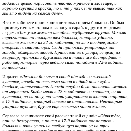
задались целью нарисовать что-то мрачное и зловещее, и
нарочно сгустили краски, то и то у них бы не вышло так как
мы это видели на самом деле».
В этом кабинете происходил не только прием больных. Он был
промежуточным этапом к выносу в сарай, к другим мертвым
людям.
«Там уже лежали штабеля неубранных трупов. Можно
пересчитать по пальцам тех больных, которых удалось
вынести живыми из 22-го кабинета, но это позднее, когда
открылись стационары. Сюда приносили умирающих от
голода, обмерзших людей. Приносили их с улицы, из цеха, из
квартир; приносили дружинницы и такие же дистрофики –
рабочие, которые через неделю сами попадали в 22-й кабинет
на носилках»
.
И далее:
«Лежали больные в своей одежде на жесткой
кушетке, иногда по несколько часов в одной позе: худые,
бледные, застывающие. Иногда трудно было отличить живого
от мертвого. Когда мест в 22-м кабинете не хватало, ни на
кушетках, ни на полу, то часть умирающих выносили напротив,
в 17-й кабинет, который совсем не отапливался. Некоторые
умирали тут же, другие еще несколько часов жили».
Сергеева заканчивает свой рассказ такой сценой:
«Однажды,
приняв дежурство, я пошла в 17-й кабинет посмотреть
больных и наткнулась на следующую картину: на трех
кушетках лежали холодные трупы, а посередине комнаты, на