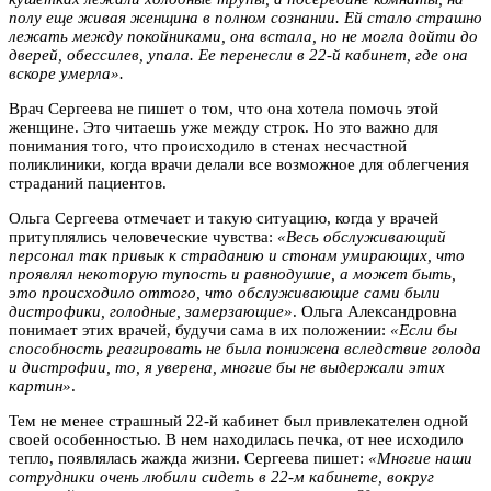
полу еще живая женщина в полном сознании. Ей стало страшно
лежать между покойниками, она встала, но не могла дойти до
дверей, обессилев, упала. Ее перенесли в 22-й кабинет, где она
вскоре умерла».
Врач Сергеева не пишет о том, что она хотела помочь этой
женщине. Это читаешь уже между строк. Но это важно для
понимания того, что происходило в стенах несчастной
поликлиники, когда врачи делали все возможное для облегчения
страданий пациентов.
Ольга Сергеева отмечает и такую ситуацию, когда у врачей
притуплялись человеческие чувства:
«Весь обслуживающий
персонал так привык к страданию и стонам умирающих, что
проявлял некоторую тупость и равнодушие, а может быть,
это происходило оттого, что обслуживающие сами были
дистрофики, голодные, замерзающие»
. Ольга Александровна
понимает этих врачей, будучи сама в их положении:
«Если бы
способность реагировать не была понижена вследствие голода
и дистрофии, то, я уверена, многие бы не выдержали этих
картин»
.
Тем не менее страшный 22-й кабинет был привлекателен одной
своей особенностью. В нем находилась печка, от нее исходило
тепло, появлялась жажда жизни. Сергеева пишет:
«Многие наши
сотрудники очень любили сидеть в 22-м кабинете, вокруг