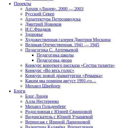
Проекты
Архив «Лицея». 2000 — 2003
Русский Север
Архитектура Петрозаводска
Дмитрий Новиков
И.С.Фрадков
Здоровье
Художественная галерея Дмитрия Москина
Великая Отечественная. 1941 — 1945
Педагогика С. Артемьевой
Педагогика школы
Педагогика двора
Конкурс короткого рассказа «Сестра таланта»
Конкурс «Во весь голос»
Конкурс новой драматургии «Ремарка»
Каким мы помним август 1991-го…
Михаил Швейцер
Блоги
Блог Лицея
Алла Нестеренко
Михаил Гольденберг
Родословная с Юлией Свинцовой
Видоискатель с Юлией Утышевой
Вернисаж с Ириной Ларионовой
Валентина Калачёва. Впечатления