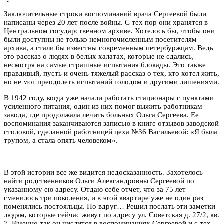
Заключительные строки воспоминаний врача Сергеевой были
написаны через 20 лет после войны. С тех пор они хранятся в
Центральном государственном архиве. Хотелось бы, чтобы они
были доступны не только немногочисленным посетителям
архива, а стали бы известны современным петербуржцам. Ведь
это рассказ о людях в белых халатах, которые не сдались,
несмотря на самые страшные испытания блокады. Это также
правдивый, пусть и очень тяжелый рассказ о тех, кто хотел жить,
но не мог преодолеть испытаний голодом и другими лишениями.
В 1942 году, когда уже начали работать стационары с пунктами
усиленного питания, один из них помог выжить работникам
завода, где продолжала лечить больных Ольга Сергеева. Ее
воспоминания заканчиваются записью в книге отзывов заводской
столовой, сделанной работницей цеха №36 Васильевой: «Я была
трупом, а стала опять человеком».
В этой истории все же видится недосказанность. Захотелось
найти родственников Ольги Александровны Сергеевой по
указанному ею адресу. Отдаю себе отчет, что за 75 лет
сменилось три поколения, и в этой квартире уже не один раз
поменялись постояльцы. Но вдруг… Решил послать эти заметки
людям, которые сейчас живут по адресу ул. Советская д. 27/2, кв.
7. Именно так он числится в воспоминаниях Сергеевой и с тех