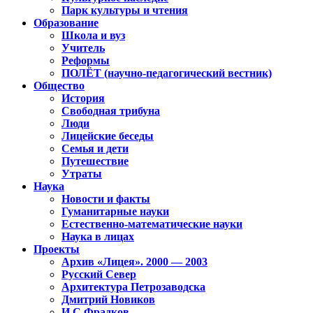
Парк культуры и чтения
Образование
Школа и вуз
Учитель
Реформы
ПОЛЁТ (научно-педагогический вестник)
Общество
История
Свободная трибуна
Люди
Лицейские беседы
Семья и дети
Путешествие
Утраты
Наука
Новости и факты
Гуманитарные науки
Естественно-математические науки
Наука в лицах
Проекты
Архив «Лицея». 2000 — 2003
Русский Север
Архитектура Петрозаводска
Дмитрий Новиков
И.С.Фрадков