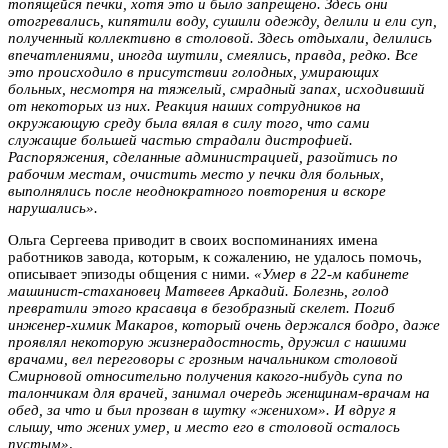
топящейся печки, хотя это и было запрещено. Здесь они
отогревались, кипятили воду, сушили одежду, делили и ели суп,
полученный коллективно в столовой. Здесь отдыхали, делились
впечатлениями, иногда шутили, смеялись, правда, редко. Все
это происходило в присутствии голодных, умирающих
больных, несмотря на тяжелый, смрадный запах, исходивший
от некоторых из них. Реакция наших сотрудников на
окружающую среду была вялая в силу того, что сами
служащие большей частью страдали дистрофией.
Распоряжения, сделанные администрацией, разойтись по
рабочим местам, очистить место у печки для больных,
выполнялись после неоднократного повторения и вскоре
нарушались».
Ольга Сергеева приводит в своих воспоминаниях имена
работников завода, которым, к сожалению, не удалось помочь,
описывает эпизоды общения с ними.
«Умер в 22-м кабинете
машинист-стахановец Матвеев Аркадий. Болезнь, голод
превратили этого красавца в безобразный скелет. Погиб
инженер-химик Макаров, который очень держался бодро, даже
проявлял некоторую жизнерадостность, дружил с нашими
врачами, вел переговоры с грозным начальником столовой
Смирновой относительно получения какого-нибудь супа по
талончикам для врачей, занимал очередь женщинам-врачам на
обед, за что и был прозван в шутку «женихом». И вдруг я
слышу, что жених умер, и место его в столовой осталось
пустым»
.