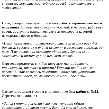
специалистов: глазного, зубного врачей, дерматологов и
медсестер».
В следующей главе врач описывает
работу терапевтического
отделения
. Впечатляет описание условий, в которых работали
врачи, состояние пациентов, сама атмосфера, в которой
находились врачи и больные:
«Некоторые врачи практиковали так: вызывали сразу 4-5
больных, сажали их в ряд на кушетку и заставляли разуть одну
ногу. И на основании осмотра одной ноги делали свое
заключение и отметку в больничном листе».
Сергеева продолжает:
«Что получали мы, работники
поликлиники, от такого приема? Горький осадок своего
бессилия: так хотелось накормить, обогреть, успокоить
несчастных людей, но мы ничего не могли сделать».
Самым страшным местом в поликлинике был
кабинет №22.
Сергеева вспоминает:
«Запах смерти и тления ясно чувствую при одном
воспоминании об этом месте. Если бы сто художников