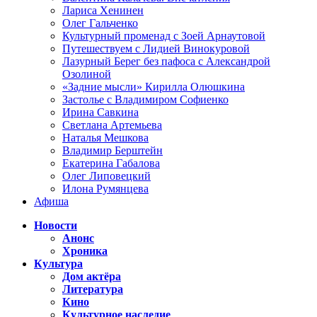
Лариса Хенинен
Олег Гальченко
Культурный променад с Зоей Арнаутовой
Путешествуем с Лидией Винокуровой
Лазурный Берег без пафоса с Александрой
Озолиной
«Задние мысли» Кирилла Олюшкина
Застолье с Владимиром Софиенко
Ирина Савкина
Светлана Артемьева
Наталья Мешкова
Владимир Берштейн
Екатерина Габалова
Олег Липовецкий
Илона Румянцева
Афиша
Новости
Анонс
Хроника
Культура
Дом актёра
Литература
Кино
Культурное наследие