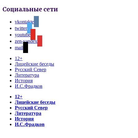
Социальные сети
vkontakte
twitter
youtube
zen-yandex
mail
12+
Лицейские беседы
Русский Север
Литература
История
И.С.Фрадков
12+
Лицейские беседы
Русский Север
Литература
История
И.С.Фрадков