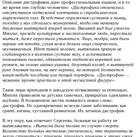
Описание дистрофиков дано профессиональным языком, и в то
же время оно глубоко человечно:
«Дистрофики отличались
отсутствием подкожной клетчатки и страдальческим
выражением глаз. Вследствие поражения суставов и мышц,
походка у них сделалась неуверенной, когда они начинали
движение вытянутой вперед ногою. Внешний вид был ужасен.
Многие, прежде культурные и чистоплотные люди, перестали
мыться, даже перестали умываться. Лицо, ноздри, шея были
черные от копоти, сухая кожа делала лицо старческим,
неузнаваемым. Идет такой человек, вытягивая прямую не
сгибающуюся в коленном суставе ногу, в испачканном
поношенном пальто, обязательно подпоясан веревкой или
ремнем, на голове шапка-ушанка, безумный взгляд, в вытянутой
руке длинная палка, на шее веревка, на которой болтается
какая-нибудь посудина или тощий портфель. «Дистрофик» –
название прочно пристало к этой несчастной фигуре»
.
Такие люди приходили в заводскую поликлинику за помощью.
Многих привозили на детских саночках, прикрытых одеялами и
шубами. В больничном листке появилось новое слово:
дистрофия. Но одновременно исчезли такие заболевания, как
грипп, ангина, суставной ревматизм. Их затмила дистрофия.
В эту пору, как отмечает Сергеева, больные на работу не
выписывались.
«Выписка была только по случаю смерти.
Количество больных настолько увеличилась, что терапевты не
могли справиться с приемом, пришлось привлечь к этому узких