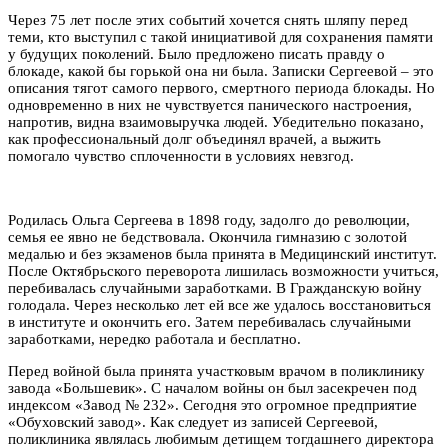
Через 75 лет после этих событий хочется снять шляпу перед
теми, кто выступил с такой инициативой для сохранения памяти
у будущих поколений. Было предложено писать правду о
блокаде, какой бы горькой она ни была. Записки Сергеевой – это
описания тягот самого первого, смертного периода блокады. Но
одновременно в них не чувствуется панического настроения,
напротив, видна взаимовыручка людей. Убедительно показано,
как профессиональный долг объединял врачей, а выжить
помогало чувство сплоченности в условиях невзгод.
Родилась Ольга Сергеева в 1898 году, задолго до революции,
семья ее явно не бедствовала. Окончила гимназию с золотой
медалью и без экзаменов была принята в Медицинский институт.
После Октябрьского переворота лишилась возможности учиться,
перебивалась случайными заработками. В Гражданскую войну
голодала. Через несколько лет ей все же удалось восстановиться
в институте и окончить его. Затем перебивалась случайными
заработками, нередко работала и бесплатно.
Перед войной была принята участковым врачом в поликлинику
завода «Большевик». С началом войны он был засекречен под
индексом «Завод № 232». Сегодня это огромное предприятие
«Обуховский завод». Как следует из записей Сергеевой,
поликлиника являлась любимым детищем тогдашнего директора