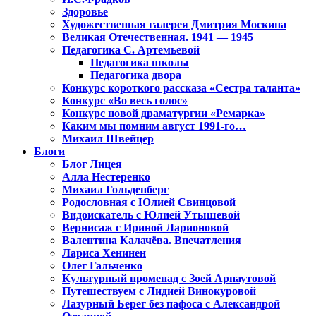
Здоровье
Художественная галерея Дмитрия Москина
Великая Отечественная. 1941 — 1945
Педагогика С. Артемьевой
Педагогика школы
Педагогика двора
Конкурс короткого рассказа «Сестра таланта»
Конкурс «Во весь голос»
Конкурс новой драматургии «Ремарка»
Каким мы помним август 1991-го…
Михаил Швейцер
Блоги
Блог Лицея
Алла Нестеренко
Михаил Гольденберг
Родословная с Юлией Свинцовой
Видоискатель с Юлией Утышевой
Вернисаж с Ириной Ларионовой
Валентина Калачёва. Впечатления
Лариса Хенинен
Олег Гальченко
Культурный променад с Зоей Арнаутовой
Путешествуем с Лидией Винокуровой
Лазурный Берег без пафоса с Александрой